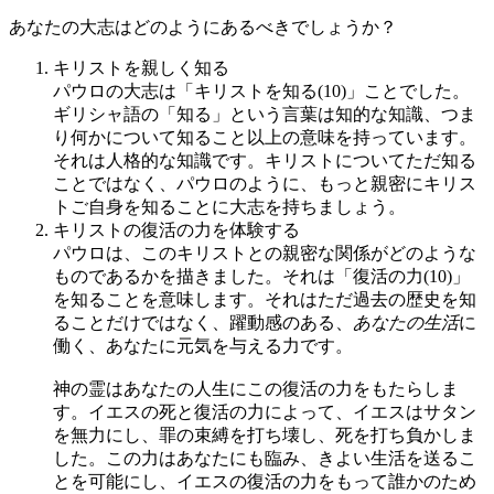
あなたの大志はどのようにあるべきでしょうか？
キリストを親しく知る
パウロの大志は「キリストを知る(10)」ことでした。
ギリシャ語の「知る」という言葉は知的な知識、つま
り何かについて知ること以上の意味を持っています。
それは人格的な知識です。キリストについてただ知る
ことではなく、パウロのように、もっと親密にキリス
トご自身を知ることに大志を持ちましょう。
キリストの復活の力を体験する
パウロは、このキリストとの親密な関係がどのような
ものであるかを描きました。それは「復活の力(10)」
を知ることを意味します。それはただ過去の歴史を知
ることだけではなく、躍動感のある、
あなたの生活
に
働く、あなたに元気を与える力です。
神の霊はあなたの人生にこの復活の力をもたらしま
す。イエスの死と復活の力によって、イエスはサタン
を無力にし、罪の束縛を打ち壊し、死を打ち負かしま
した。この力はあなたにも臨み、きよい生活を送るこ
とを可能にし、イエスの復活の力をもって誰かのため