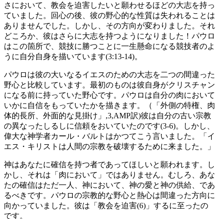
さにおいて、教会を迫害したいと願わせるほどの大志を持っ
ていました。回心の後、彼の野心的な性質は失われることは
ありませんでした。しかし、その方向が変わりました。それ
どころか、彼はさらに大志を持つようになりました！パウロ
はこの箇所で、競技に勝つことに一生懸命になる競技者のよ
うに自分自身を描いています(3:13-14)。
パウロは彼の大いなるイエスのための大志を二つの間違った
野心と比較しています。最初のものは彼自身がクリスチャン
になる前に持っていた野心です。パウロは自分の肉において
いかに自信をもっていたかを描きます。（「外側の特権、肉
体的長所、外面的な見掛け」,3,AMP訳)彼は自分の古い宗教
の異なったしるしに信頼をおいていたのです(3-6)。しかし、
偉大な神学者カール・バルトはかつてこう言いました。「イ
エス・キリストは人間の宗教を破壊するために来ました。」
神はあなたに確信を持つ者であってほしいと願われます。し
かし、それは「肉において」ではありません。むしろ、あな
たの確信はただ一人、神において、神の愛と神の供給、であ
るべきです。パウロの宗教的な野心と熱心は間違った方向に
向かっていました。彼は「教会を迫害(6)」するに至ったの
です。