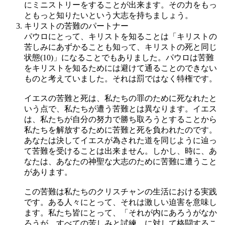
にミニストリーをすることが出来ます。その力をもっ
ともっと知りたいという大志を持ちましょう。
キリストの苦難のパートナー
パウロにとって、キリストを知ることは「キリストの
苦しみにあずかることも知って、キリストの死と同じ
状態(10)」になることでもありました。パウロは苦難
をキリストを知るためには避けて通ることのできない
ものと考えていました。それは罰ではなく特権です。
イエスの苦難と死は、私たちの罪のために死なれたと
いう点で、私たちが遭う苦難とは異なります。イエス
は、私たちが自分の努力で勝ち取ろうとすることから
私たちを解放するために苦難と死を負われたのです。
あなたは決してイエスが為された道を同じように辿っ
て苦難を受けることは出来ません。しかし、時に、あ
なたは、あなたの神聖な大志のために苦難に遭うこと
があります。
この苦難は私たちのクリスチャンの生活における実践
です。ある人々にとって、それは激しい迫害を意味し
ます。私たち皆にとって、「それが内にあろうがなか
ろうが、すべての苦しみと試練…に対して格闘するこ