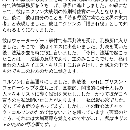
分で法律事務所を立ち上げ、政界に進出しました。40歳にな
って、彼はニクソン大統領の特別補佐官の一人となりまし
た。後に、彼は自分のことを「若き
野望に満ちた
政界の実力
者」と表現しました。彼はニクソンの「憎まれ役」として知
られるようになりました。
彼はウォーターゲート事件で有罪判決を受け、刑務所に入り
ました。そこで、彼はイエスに出会いました。判決を聞いた
後、法廷を去る時に彼は言いました。「今日、法廷で起こっ
たことは、…法廷の意思であり、主のみこころでした。私は
自分の人生をイエス・キリストにおささげし、刑務所の中で
も外でもこのお方のために働きます。」
コルソンは言葉通りにしました。釈放後、かれはプリズン・
フェローシップを立ち上げ、直接的、間接的に何千人もの
人々をキリストに導く役割を果たしました。かつて彼がこう
言うのを私は聞いたことがあります。「
私は野心家でした。
そして今も野心をもってます
。しかし、その野心はチャッ
ク・コルソンのためではないことを願っています（実際のと
ころ、それには大層葛藤を覚えるのですが…）。
私はキリス
トのための野心家です
。」