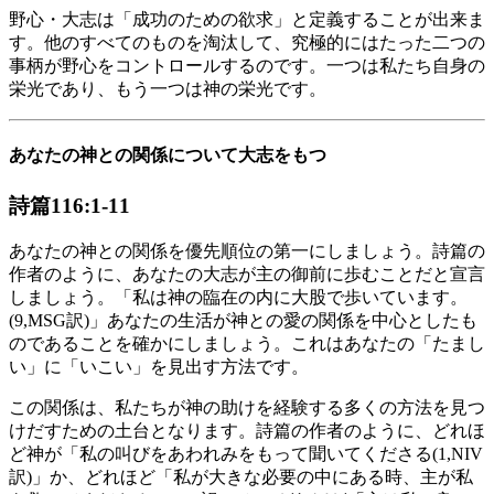
野心・大志は「成功のための欲求」と定義することが出来ま
す。他のすべてのものを淘汰して、究極的にはたった二つの
事柄が野心をコントロールするのです。一つは私たち自身の
栄光であり、もう一つは神の栄光です。
あなたの神との関係について大志をもつ
詩篇116:1-11
あなたの神との関係を優先順位の第一にしましょう。詩篇の
作者のように、あなたの大志が主の御前に歩むことだと宣言
しましょう。「私は神の臨在の内に大股で歩いています。
(9,MSG訳)」あなたの生活が神との愛の関係を中心としたも
のであることを確かにしましょう。これはあなたの「たまし
い」に「いこい」を見出す方法です。
この関係は、私たちが神の助けを経験する多くの方法を見つ
けだすための土台となります。詩篇の作者のように、どれほ
ど神が「私の叫びをあわれみをもって聞いてくださる(1,NIV
訳)」か、どれほど「私が大きな必要の中にある時、主が私