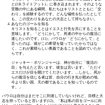
と(J.B.ライトフット)」に巻き込まれます。そのような
苦難の中にある瞬間、私たちはキリストとともに「交
わり」を経験するのです。どんな犠牲を払ったとして
も、この交わりをあなたの大志として持ちなさい。
あなたのゴールを知る
キリストを知ることはイエスと行先を共にすることを
意味します。「どうにかして、死者の中からの復活に
達したいのです。(11)」パウロが「どうにかして」と
言ったのは、彼がこの希望を疑っていたからではな
く、これが素晴らしい奥義であることを認めていたか
らです。
ジャッキー・ポリンジャーは、神が自分に「復活の
目」を与えたと言います。彼女は言います。「ただイ
エスだけが目を開けてくださいます。…しかし、死か
らの復活を信じる者は皆、自分の行き先が慰めの地、
今より良い国、天の都であることを知っているので
す。」
パウロは自分はまだそこに到達していないけれど、目標と大
志を持っていると言います(12)。「私は私の目をゴールに向