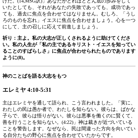
けた。(14,MSG訳)」あなたがどれほどどん底の歩みをして
いたとしても、それがあなたの失敗であっても、成功であっ
ても、過去に焦点を合わせてはなりません。むしろ、「うし
ろのものを忘れ」イエスに焦点を合わせましょう。心を一つ
にして、主の召しに応えて前進しましょう。
祈り：主よ。私の大志が正しくされるように助けてくださ
い。私の人生が「私の主であるキリスト・イエスを知ってい
ることのすばらしさ」に焦点が合わせられたものであります
ように(8)。
神のことばを語る大志をもつ
エレミヤ 4:10-5:31
主はエレミヤを通して語られ、こう言われました。「実に、
わたしの民は愚か者で、わたしを知らない。彼らは、ばかな
子らで、彼らは悟りがない。彼らは悪事を働くのに賢くて、
善を行うことを知らない。(4:22)」神は裁きが近づいている
ことを警告します。なぜなら、民は間違った方向を向いてい
る自分たちの野心に焦点を合わせていたからです。