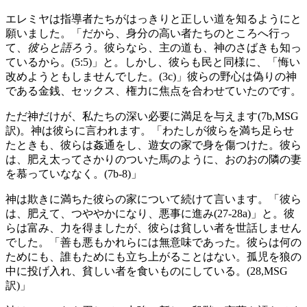
エレミヤは指導者たちがはっきりと正しい道を知るようにと
願いました。「だから、身分の高い者たちのところへ行っ
て、
彼らと語ろう
。彼らなら、主の道も、神のさばきも知っ
ているから。(5:5)」と。しかし、彼らも民と同様に、「悔い
改めようともしませんでした。(3c)」彼らの野心は偽りの神
である金銭、セックス、権力に焦点を合わせていたのです。
ただ神だけが、私たちの深い必要に満足を与えます(7b,MSG
訳)。神は彼らに言われます。「わたしが彼らを満ち足らせ
たときも、彼らは姦通をし、遊女の家で身を傷つけた。彼ら
は、肥え太ってさかりのついた馬のように、おのおの隣の妻
を慕っていななく。(7b-8)」
神は欺きに満ちた彼らの家について続けて言います。「彼ら
は、肥えて、つややかになり、悪事に進み(27-28a)」と。彼
らは富み、力を得ましたが、彼らは貧しい者を世話しません
でした。「善も悪もかれらには無意味であった。彼らは何の
ためにも、誰もためにも立ち上がることはない。孤児を狼の
中に投げ入れ、貧しい者を食いものにしている。(28,MSG
訳)」