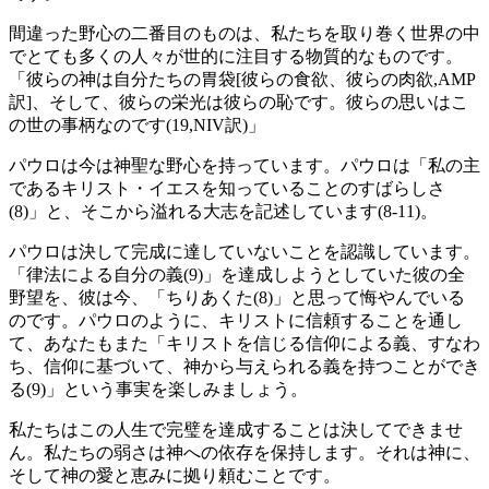
間違った野心の二番目のものは、私たちを取り巻く世界の中
でとても多くの人々が世的に注目する物質的なものです。
「彼らの神は自分たちの胃袋[彼らの食欲、彼らの肉欲,AMP
訳]、そして、彼らの栄光は彼らの恥です。彼らの思いはこ
の世の事柄なのです(19,NIV訳)」
パウロは今は神聖な野心を持っています。パウロは「私の主
であるキリスト・イエスを知っていることのすばらしさ
(8)」と、そこから溢れる大志を記述しています(8-11)。
パウロは決して完成に達していないことを認識しています。
「律法による自分の義(9)」を達成しようとしていた彼の全
野望を、彼は今、「ちりあくた(8)」と思って悔やんでいる
のです。パウロのように、キリストに信頼することを通し
て、あなたもまた「キリストを信じる信仰による義、すなわ
ち、信仰に基づいて、神から与えられる義を持つことができ
る(9)」という事実を楽しみましょう。
私たちはこの人生で完璧を達成することは決してできませ
ん。私たちの弱さは神への依存を保持します。それは神に、
そして神の愛と恵みに拠り頼むことです。