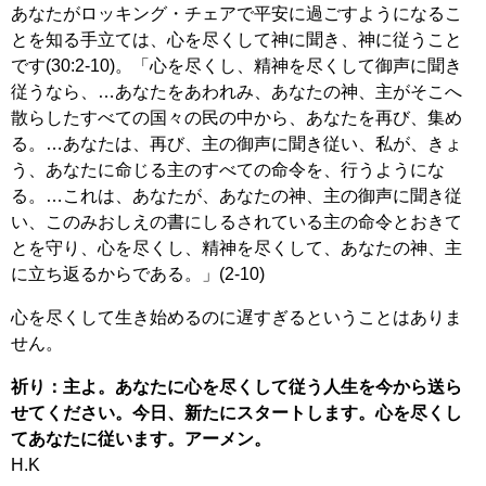
あなたがロッキング・チェアで平安に過ごすようになるこ
とを知る手立ては、心を尽くして神に聞き、神に従うこと
です(30:2-10)。「心を尽くし、精神を尽くして御声に聞き
従うなら、…あなたをあわれみ、あなたの神、主がそこへ
散らしたすべての国々の民の中から、あなたを再び、集め
る。…あなたは、再び、主の御声に聞き従い、私が、きょ
う、あなたに命じる主のすべての命令を、行うようにな
る。…これは、あなたが、あなたの神、主の御声に聞き従
い、このみおしえの書にしるされている主の命令とおきて
とを守り、心を尽くし、精神を尽くして、あなたの神、主
に立ち返るからである。」(2-10)
心を尽くして生き始めるのに遅すぎるということはありま
せん。
祈り：主よ。あなたに心を尽くして従う人生を今から送ら
せてください。今日、新たにスタートします。心を尽くし
てあなたに従います。アーメン。
H.K