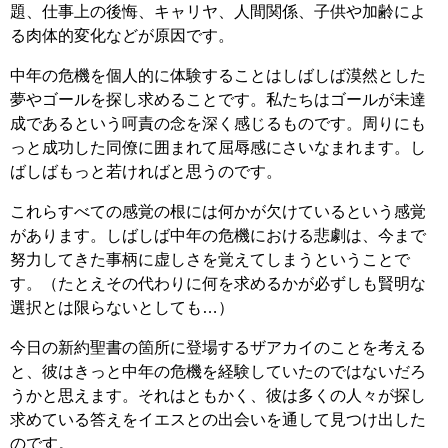
題、仕事上の後悔、キャリヤ、人間関係、子供や加齢によ
る肉体的変化などが原因です。
中年の危機を個人的に体験することはしばしば漠然とした
夢やゴールを探し求めることです。私たちはゴールが未達
成であるという呵責の念を深く感じるものです。周りにも
っと成功した同僚に囲まれて屈辱感にさいなまれます。し
ばしばもっと若ければと思うのです。
これらすべての感覚の根には何かが欠けているという感覚
があります。しばしば中年の危機における悲劇は、今まで
努力してきた事柄に虚しさを覚えてしまうということで
す。（たとえその代わりに何を求めるかが必ずしも賢明な
選択とは限らないとしても…）
今日の新約聖書の箇所に登場するザアカイのことを考える
と、彼はきっと中年の危機を経験していたのではないだろ
うかと思えます。それはともかく、彼は多くの人々が探し
求めている答えをイエスとの出会いを通して見つけ出した
のです。