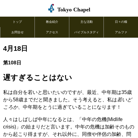
Tokyo Chapel
トップ
教会紹介
主な活動
日々の糧
お問合せ
アクセス
バイブルスタディ
アルファ
4月18日
第108日
遅すぎることはない
私は自分を若いと思いたいのですが、最近、中年期は35歳
から58歳までだと聞きました。そう考えると、私は
若いど
ころか
、中年期をとうに過ぎていることになります！
人々はしばしば中年になるとは、「中年の危機(Midlife
crisis)」の始まりだと言います。中年の危機は加齢そのもの
から起こり得ますが、それ以外に、同僚や伴侶の加齢、問