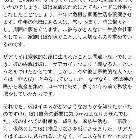
いたのでしょう。彼は家族のためにとてもハードに仕事を
こなしたことでしょう。中年の危機は家庭生活を荒廃させ
ます。中年の危機にある人は、怒りっぽく、時に鬱々と
し、周囲に腹を立てます。…彼らがどんなに一生懸命仕事
をしても、家族は彼が稼ぐことより大切なものを求めてい
るのです。
ザアカイは宗教的な家に生まれたことは間違いないでしょ
う。彼の両親は彼に「ザアカイ」つまり「義なる人」とい
う名をつけたからです。しかし、今や彼は宗教的な人々か
らは「罪人(7)」とみなしていました。なぜなら、彼は神の
民から税金を集め、ローマに納め、多くのうわ前で私欲を
肥やしていたからです。
それでも、彼はイエスがどのようなお方かを知りたかった
のです(3)。彼は自分の必要に気づかねばなりませんでし
た。彼のすべての財産も、成功も、家族生活も、「宗教」
も、依然として彼は物足りなさを感じさせました。ザアカ
イはイエスに見られることなく、イエスを見たかったので