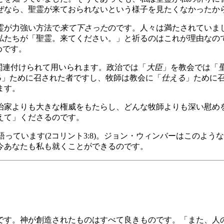
ぜなら、聖霊が来ておられないという様子を見たくなかったか
霊が力強い方法で
来て下さった
のです。人々は満たされていま
私たちが「聖霊。来てください。」と祈るのはこれが理由なの
めです。
関連付けられて用いられます。政治では「
大臣
」を教会では「
る
」ために召された者ですし、牧師は教会に「
仕える
」ために
ます。
治家よりも大きな権威をもたらし、どんな牧師よりも深い慰め
えて」くださるのです。
)」について語っています(2コリント3:8)。ジョン・ウィンバーはこのよう
今あなたも私も就くことができるのです。
です。神が創造されたものはすべて良きものです。「また、人