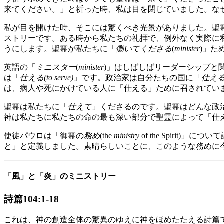
来てください。」と祈った時、私は目を閉じていました。な
私が目を開けた時、そこには驚くべき光景がありました。聖
ストリーです。ある時から私たちの礼拝で、例外なく実際に
うにします。聖霊が私たちに「
働いてくださる
(
minister
)」た
英語の「
ミニスター
(
minister
)」はしばしばリーダーシップと
は「
仕える(to serve)
」です。政治家は自分たちの国に「
仕え
は、病人や死にかけている人に「仕える」ために召されてい
聖霊は私たちに「
仕えて
」くださるのです。聖霊はどんな政
神は私たちに私たちの命の最も深い部分で聖霊によって「仕
使徒パウロは「御霊の
務め
(the
ministry
of the Spirit
と」と定義しました。素晴らしいことに、このような務めに
「風」と「炎」のミニストリー
詩篇104:1-18
これは、神の創造全体の驚異のゆえに神をほめたたえる詩篇