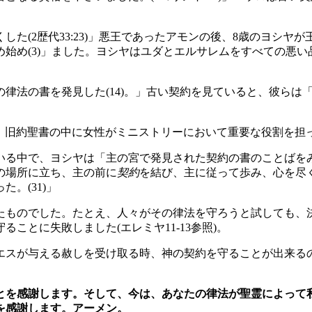
(2歴代33:23)」悪王であったアモンの後、8歳のヨシヤが王に
め(3)」ました。ヨシヤはユダとエルサレムをすべての悪い品々
律法の書を発見した(14)。」古い契約を見ていると、彼らは
こで、旧約聖書の中に女性がミニストリーにおいて重要な役割を
る中で、ヨシヤは「主の宮で発見された契約の書のことばをみな
の場所に立ち、主の前に
契約
を結び、主に従って歩み、心を尽
。(31)」
たものでした。たとえ、人々がその律法を守ろうと試しても、
ことに失敗しました(エレミヤ11-13参照)。
エスが与える赦しを受け取る時、神の契約を守ることが出来る
とを感謝します。そして、今は、あなたの律法が聖霊によって
を感謝します。アーメン。