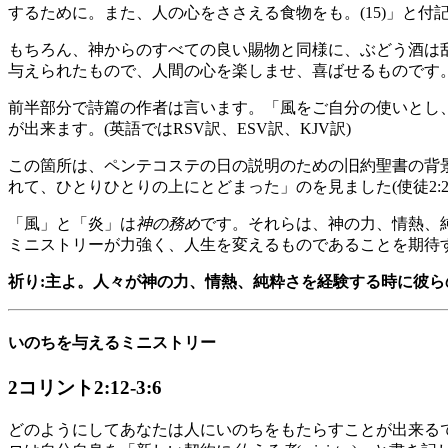
するために。また、人の心をささえる食物をも。(15)」と
もちろん、神からのすべての良い賜物と同様に、ぶどう酒は
与えられたもので、人間の心を楽しませ、喜ばせるものです
前半部分で詩篇の作者は言います。「風をご自分の使いとし
が出来ます。(英語ではRSV訳、ESV訳、KJV訳)
この箇所は、ペンテコステの日の説明のための旧約聖書の背
れて、ひとりひとりの上にとどまった」のを見ました(使徒2:2-
「風」と「炎」は
神の務め
です。それらは、神の力、情熱、
ミニストリーが力強く、人生を変えるものであることを期待
祈り:主よ。人々が神の力、情熱、純粋さを経験する時に彼
いのちを与えるミニストリー
2コリント2:12-3:6
どのようにしてあなたは人にいのちをもたらすことが出来る