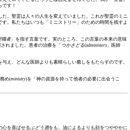
らです！
した。聖霊は人々の人生を変えていました。これが聖霊のミニ
です。私たちはいつも「ミニストリー」のための時間を残すよ
聖職者
」を指す言葉です。実のところ、この言葉の本来の意味
召されました。患者の治療を「
つかさどる
(ad
minister
)」医師
を与え、どんな医師よりも素晴らしい癒しをもたらすのです。
な務め(
ministry
)を「神の資源を持って他者の必要に出会うこ
の心を喜ばせる
ぶどう酒
をも。油によるよりも顔をつややかに