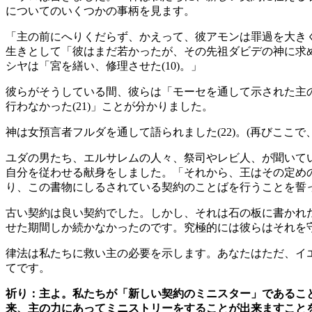
についてのいくつかの事柄を見ます。
「主の前にへりくだらず、かえって、彼アモンは罪過を大きくした
生きとして「彼はまだ若かったが、その先祖ダビデの神に求め始
シヤは「宮を繕い、修理させた(10)。」
彼らがそうしている間、彼らは「モーセを通して示された主の
行わなかった(21)」ことが分かりました。
神は女預言者フルダを通して語られました(22)。(再びこ
ユダの男たち、エルサレムの人々、祭司やレビ人、が聞いてい
自分を従わせる献身をしました。「それから、王はその定め
り、この書物にしるされている契約のことばを行うことを誓った
古い契約は良い契約でした。しかし、それは石の板に書かれ
せた期間しか続かなかったのです。究極的には彼らはそれを守る
律法は私たちに救い主の必要を示します。あなたはただ、イ
てです。
祈り：主よ。私たちが「新しい契約のミニスター」であるこ
来、主の力にあってミニストリーをすることが出来ますこと