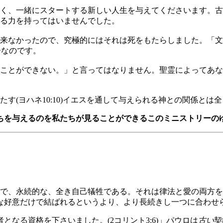
く、一緒にスタートする新しい人生を与えてくださいます。古
る力を持ってはいませんでした。
来なかったので、究極的にはそれは死をもたらしました。「文字
ーなのです。
ことができない。」と言ってはなりません。聖霊によってあな
す(ヨハネ10:10)イエスを通して与えられる神との関係とは
ちを与えるのを私たちが見ることができるこのミニストリーの
粛で、永続的な、全き自己犠牲である。それは律法と愛の両方
な好意だけで結ばれるというより、より長続きし一つに合わせ
となる資格を下さいました。(2コリント3:6)」パウロは
古い
契