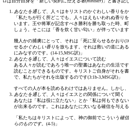
ロは自分自身を「新しい契約に
仕える者
(
minister
)」と書き記し
あなたを通して
、人々はキリストのかぐわしい香りをか
「私たちが行く所どこでも、人々はえもいわれぬ香りをかぐの
います。王や将軍が記念すべき勝利を勝ち取った時、町
しょう。そこには「香を炊く甘い匂い」が伴っています
幾人かの捕虜にとって、それは「死に至らせるかおり(1
せる
かぐわしい香り
を放ちます。それは救いの道にある
にみなすのです。(14-15,MSG訳)」
あなたを通して
、人々はイエスについて読む
ある人々が読むであろう唯一の聖書はあなたの生活です
読むことができるものです。キリストご自身がそれを書
で、私たちがそれを出版するのです(3:1b-3,MSG訳)」
すべての人が本を読めるわけではありません。しかし、
あなたを通して
、人々はイエスとの関係について聞く
あなたは「私は役に立たない」とか「私は何もできない
が出来るのです。これはあなたに大いなる確信を与える
「私たちはキリストによって、神の御前でこういう
確信
らのものです
。(4-5)」