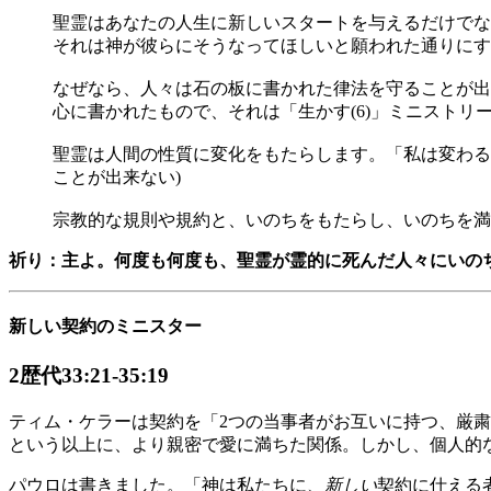
聖霊はあなたの人生に新しいスタートを与えるだけでな
それは神が彼らにそうなってほしいと願われた通りにす
なぜなら、人々は石の板に書かれた律法を守ることが出
心に書かれたもので、それは「生かす(6)」ミニストリ
聖霊は人間の性質に変化をもたらします。「私は変わる
ことが出来ない)
宗教的な規則や規約と、いのちをもたらし、いのちを満た
祈り：主よ。何度も何度も、聖霊が霊的に死んだ人々にいの
新しい契約のミニスター
2歴代33:21-35:19
ティム・ケラーは契約を「2つの当事者がお互いに持つ、厳
という以上に、より親密で愛に満ちた関係。しかし、個人的
パウロは書きました。「神は私たちに、
新しい
契約に仕える者