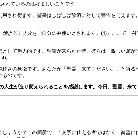
付記されているのは好ましいことです。
乱用され得ます。聖書はしばしば飲酒に対して警告を与えます
。
、
焼き尽くす火
をご自分の召使いとされます。(4)」ここで「
景として魅力的です。聖霊が来られた時、彼らは「激しい
風
が
4)。
純粋さの象徴です。あなたが「聖霊。来てください。」と祈る
するのです。
らの人生が造り変えられることを感謝します。今日、聖霊。来て
でしょうか？この箇所で、「文字に仕える者ではなく、御霊に