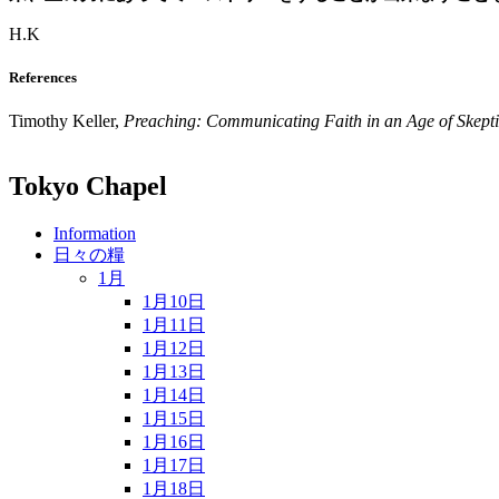
H.K
References
Timothy Keller,
Preaching: Communicating Faith in an Age of Skept
Tokyo Chapel
Information
日々の糧
1月
1月10日
1月11日
1月12日
1月13日
1月14日
1月15日
1月16日
1月17日
1月18日