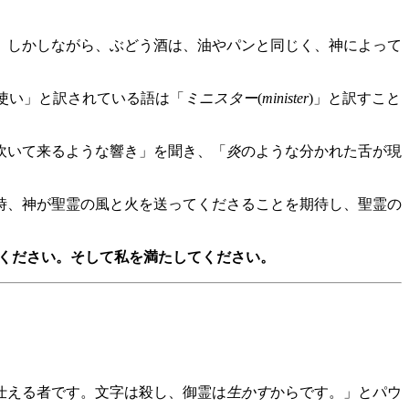
。しかしながら、ぶどう酒は、油やパンと同じく、神によって
召使い」と訳されている語は「
ミニスター
(
minister
)」と訳すこと
吹いて来るような響き」を聞き、「
炎
のような分かれた舌が現
時、神が聖霊の風と火を送ってくださることを期待し、聖霊の
ください。そして私を満たしてください。
仕える者です。文字は殺し、御霊は
生かす
からです。」とパウ