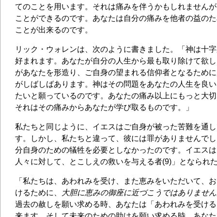
てのことを用います。それは痛みを伴うかもしれませんが
ことができるのです。あなたは自分の痛みを他者の益のた
ことが出来るのです。
リック・ウォレンは、次のように書きました。「神は十字
好まれます。あなたが自分の人生から最も取り除けて欲し
があなたを形造り、ご自身の望まれる信仰者となるために
がしばしばあります。神はその問題をあなたの人生を良い
たいと願っているのです。あなたの痛み以上にもっと大切
それはその痛みからあなたが学び取るものです。」
私たちと同じように、イエスはご自身が被った苦難を通し
す。しかし、私たちと違って、彼には罪がありませんでし
分自身のための犠牲を必要としなかったのです。イエスは
人々に対して、とこしえの救いを与える者(9)」となられ
「私たちは、あわれみを受け、また恵みをいただいて、お
けるために、
大胆に恵みの御座に近づこうではありません
過去の赦しを願い求める時、あなたは「あわれみを受ける
来ます。そして未来のための助けを願い求める時、あなた