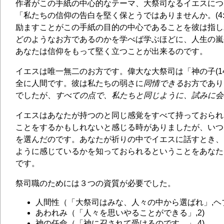
作者がこの手紙の中心的なテーマ、大祭司なるイエスにつ
「私たちの信仰の告白を堅く保とうではありませんか。(4:
励ますことがこの手紙の目的の中心であることを彼は指し
どのようなお方であるのかを学べば学ぶほどに、人生の嵐
あなたは信仰をもって堅く立つことが出来るのです。
イエスは唯一無二のお方です。偉大な大祭司は「神の子(1
全に人間です。彼は私たちの弱さに
同情できる
お方であり
でしたが、
すべての点で、私たちと同じように、試みに会
イエスはあなたが持つのと同じ感覚をすべて持っておられ
ことをするかもしれないと感じる時がありましたが、いつ
を選んだのです。あなたが祈りの中でイエスに話すとき、
ように感じているかを知っておられるということをあなた
です。
祭司職のためには３つの資質が必要でした。
人間性（「大祭司はみな、人々の中から選ばれ」,ヘブル
あわれみ（「人々を思いやることができる」,2)
神の任命（「神に召されて受けるのです。」,4)