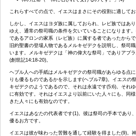
これらすべての点で、イエスはまさにその役割に適してお
しかし、イエスはヨダ族に属しておられ、レビ族ではあり
ゆえ、通常の祭司職の条件を欠いていることになります。
であるアロンの家系（レビ族）に属する者であったからで
旧約聖書の登場人物であるメルキゼデクを説明し、祭司職
います。メルキゼデクは「神の偉大な祭司」でありアブラ
(創世記14:18-20)。
ヘブル人への手紙はメルキゼデクの祭司職があらゆる点に
りも優るものであるかを示します(ヘブル7章)。イエスの
キゼデクのようであるので、それは永遠です(5:6)。それ
に有効です。それはイエスより以前にいた人々にも、同様
きた人々にも有効なのです。
イエスは
あなた
の代表者です(1)。彼は祭司の手本であり
優るお方です。
イエスは彼が味わった苦難を通して経験を得ました(9)。