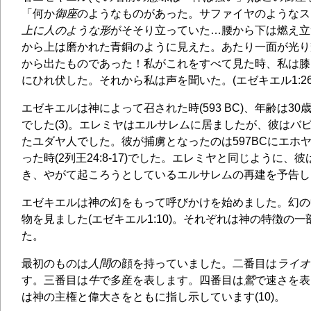
「何か
御座
のようなものがあった。サファイヤのようなス
上に人のような形
がそそり立っていた…腰から下は燃え立
から上は磨かれた青銅のように見えた。あたり一面が光り
から出たものであった！私がこれをすべて見た時、私は膝
にひれ伏した。それから私は声を聞いた。(エゼキエル1:26-2
エゼキエルは神によって召された時(593 BC)、年齢は30
でした(3)。エレミヤはエルサレムに居ましたが、彼はバ
たユダヤ人でした。彼が捕虜となったのは597BCにエホ
った時(2列王24:8-17)でした。エレミヤと同じように、
き、やがて起ころうとしているエルサレムの再建を予告し
エゼキエルは神の幻をもって呼びかけを始めました。幻の
物を見ました(エゼキエル1:10)。それぞれは神の特徴の
た。
最初のものは
人間
の顔を持っていました。二番目は
ライオ
す。三番目は
牛
で多産を表します。四番目は
鷲
で速さを表
は神の主権と偉大さをともに指し示しています(10)。