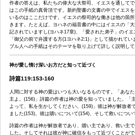
作者の答えは、私たちの偉大な大祭司、イエスを通してで
はこの手紙の真骨頂です。新約聖書の文書の中でイエスを
いるのはここだけです。イエスの祭司的な働きは他の箇所
きます。たとえば、ヨハネの福音書の中にはイエスの「大
記されていますし(ヨハネ17章)、「愛された弟子」のイ
「御父の前で弁護する方(1ヨハネ2:1)」として描かれて
ブル人への手紙はそのテーマを取り上げて詳しく説明して
神が愛し情け深いお方だと知って近づく
詩篇119:153-160
人間に対する神の愛はいつも大いなるものです。「あなた
主よ。(156)」詩篇の作者は神の愛を知っていました。「
よって、私を生かしてください。(159)」彼は神が解放者
ました(153)。彼は贖いについて(154)、そして救いについて
詩篇の作者は神が解放者であり、贖い主であり、救い主で
した。そしてそれは彼が神に確信をもって近づくことがで