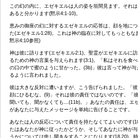
この幻の内に、エゼキエルは人の姿を垣間見ます。それは
あると分かります(黙示4:1-10)。
恵みの御座の幻に対するエゼキエルの応答は、顔を地につ
た(エゼキエル1:28)。これは神の臨在に対してもっともな
黙示4:10参照)
神は彼に語ります(エゼキエル2:1)。聖霊がエゼキエルに訪
るための神の言葉を与えられます(3:1)。「私はそれを食
の口の中で蜜のように甘かった。(3b)」彼は言って神が
るように言われました。
彼は大きな反対に遭いますが、こう告げられました。「彼
顔にひるむな。(9)」それは彼の責任ではないのです。「
聞いても、聞かなくても…(11b)。」あなたの責任は、エ
があなたに与えたメッセージを単純に告げることです。
あなたは人の反応について責任を持たなくてよいのです(18
たはあなたが神に従ったかどうか、そしてあなたに神が与
うかについては申し開きをすることになります(18,20)