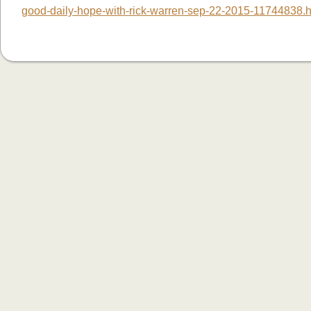
good-daily-hope-with-rick-warren-sep-22-2015-11744838.h