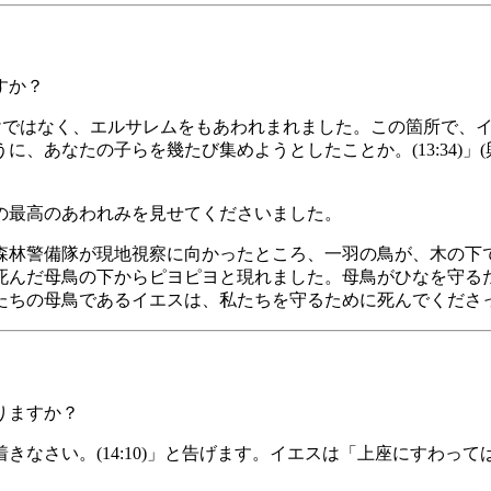
すか？
だけではなく、エルサレムをもあわれまれました。この箇所で、
、あなたの子らを幾たび集めようとしたことか。(13:34)
の最高のあわれみを見せてくださいました。
森林警備隊が現地視察に向かったところ、一羽の鳥が、木の下
死んだ母鳥の下からピヨピヨと現れました。母鳥がひなを守る
たちの母鳥であるイエスは、私たちを守るために死んでくださ
りますか？
きなさい。(14:10)」と告げます。イエスは「上座にすわっ