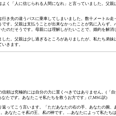
はよく「人に信じられる人間になれ」と言っていました。父親
は行き先の違うバスに乗車してしまいました。数十メートル走
うです。父親は支払うことが出来なかったことが気に入らず、
いたのだそうです。母親には理解しがたいことで、婚約を解消し
ました。父親は少し過ぎるところがありましたが、私たち弟妹
ていきます。
の信頼は究極的には自分の力に置くべきではありません。(「
あなたです
。あなたこそ私たちを救うお方です」(7,MSG訳)
り返ってこう言います。「ただあなたの右の手、あなたの腕、
よ。あなたこそ
私の
王、
私の
神です。…あなたによって私たち