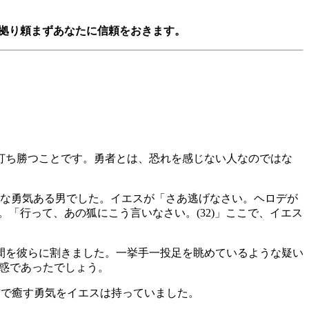
拠り頼まずあなたに信頼をおきます。
打ち勝つことです。勇者とは、恐れを感じない人なのではな
大な勇気ある男でした。イエスが「さあ逃げなさい。ヘロデが
た。「行って、あの狐にこう言いなさい。(32)」ここで、イエス
間を彼らに割きました。一挙手一投足を眺めているような疑い
誘惑であったでしょう。
前で癒す勇気をイエスは持っていました。