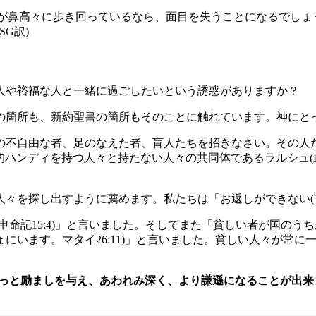
が鼻高々に歩き回っているなら、面目を失うことになるでしょ
G訳)
人や裕福な人と一緒に過ごしたいという誘惑がありますか？
の箇所も、新約聖書の箇所もそのことに触れています。神にと
の不自由な者、足のなえた者、盲人たちを招きなさい。その人
知的ハンディを持つ人々と持たない人々の共同体であるラルシュ(L’
々を探し出すように薦めます。私たちは「お返しができない(1
命記15:4)」と言いました。そしてまた「貧しい者が国のうち
にいます。マタイ26:11)」と言いました。貧しい人々が常
もっと励ましを与え、あわれみ深く、より謙遜になることが出
。