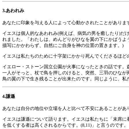
3.あわれみ
あなたに印象を与える人によって心動かされたことがありま
イエスは個人的なあわれみ(例えば、病気の男を癒したり)
れました。「わたしは、めんどりがひなを翼の下にかばうように
描写にかかわらず、自然にご自身を神の位置の置きます。)
イエスは私たちのために十字架にかかり死んでくださるほど
イエロー・ストーン国立公園が火事になったときの話です。
一人がそっと、杖で鳥を押しのけると、突然、三羽のひなが
鳥の翼の下で生き残ることが出来たのです。同じように、私
4.謙遜
あなたは自分の地位や立場を人と比べて不安にあることがあ
イエスは謙遜について語ります。イエスは私たちに「末席に着
を低くする者は高くされるからです。(8,11)」と言うのです。