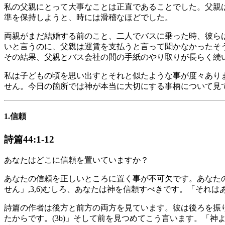
私の父親にとって大事なことは正直であることでした。父親
準を保持しようと、時には滑稽なほどでした。
両親がまだ結婚する前のこと、二人でバスに乗った時、彼ら
いと言うのに、父親は運賃を支払うと言って聞かなかったそ
その結果、父親とバス会社の間の手紙のやり取りが長らく続
私は子どもの頃を思い出すとそれと似たような事が度々あり
せん。今日の箇所では神が本当に大切にする事柄について見
1.信頼
詩篇44:1-12
あなたはどこに信頼を置いていますか？
あなたの信頼を正しいところに置く事が不可欠です。あなた
せん」,3,6)むしろ、あなたは神を信頼すべきです。「それは
詩篇の作者は後方と前方の両方を見ています。彼は後ろを振
たからです。(3b)」そして前を見つめてこう言います。「神