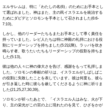
エルサレムは、特に「わたしの名(6)」のためにお手本とし
て選ばれました。神はまた、主の民イスラエルを統治する
ためにダビデとソロモンを手本として召されました(6:6-
7:10)。
しかし、他のリーダーたちもまたお手本として導く責任を
持っていました。レビ人たちは特に神殿の礼拝における役
割にリーダーシップを持ちました(5:2以降)。ラッパを吹き
鳴らす者、歌うたいたちもリーダーシップの役割を持ちま
した(5:13)。
彼は他の人々に神の偉大さを告げ、感謝をもって礼拝しま
した。ソロモンの奉献の祈りは、イスラエルがしばしばこ
の役割に失敗したことを表しています。彼は何度も、彼ら
が引き返した時に彼らを赦してくださるように神に祈りま
した(21,25,27,30,39)。
ソロモンが祈ったあとで、「イスラエル人はみな、火が下
り、主の栄光がこの宮の上に現れたのを見て、ひざをかが