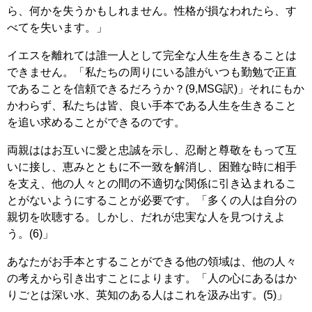
ら、何かを失うかもしれません。性格が損なわれたら、す
べてを失います。」
イエスを離れては誰一人として完全な人生を生きることは
できません。「私たちの周りにいる誰がいつも勤勉で正直
であることを信頼できるだろうか？(9,MSG訳)」それにもか
かわらず、私たちは皆、良い手本である人生を生きること
を追い求めることができるのです。
両親ははお互いに愛と忠誠を示し、忍耐と尊敬をもって互
いに接し、恵みとともに不一致を解消し、困難な時に相手
を支え、他の人々との間の不適切な関係に引き込まれるこ
とがないようにすることが必要です。「多くの人は自分の
親切を吹聴する。しかし、だれが忠実な人を見つけえよ
う。(6)」
あなたがお手本とすることができる他の領域は、他の人々
の考えから引き出すことによります。「人の心にあるはか
りごとは深い水、英知のある人はこれを汲み出す。(5)」