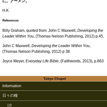
に。アーメン。
H.K
References
Billy Graham, quoted from: John C Maxwell,
Developing the
Leader Within You
, (Thomas Nelson Publishing, 2012) p.45.
John C Maxwell,
Developing the Leader Within You
,
(Thomas Nelson Publishing, 2012) p 38
Joyce Meyer,
Everyday Life Bible
, (Faithwords, 2013), p.663
Tokyo Chapel
Information
日々の糧
1月