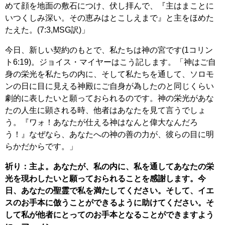
めて顔を地面の敷石につけ、伏し拝んで、『主はまことに
いつくしみ深い。その恵みはとこしえまで』と主をほめた
たえた。(7:3,MSG訳)」
今日、新しい契約のもとで、私たちは神の宮です(1コリン
ト6:19)。ジョイス・マイヤーはこう記します。「神はご自
身の栄光を私たちの内に、そして私たちを通して、ソロモ
ンの日に目に見える神殿にご自身が為したのと同じくらい
劇的に表したいと願っておられるのです。神の栄光があな
たの人生に顕される時、他者はあなたを見て言うでしょ
う。『ワォ！あなたが仕える神はなんと偉大なんだろ
う！』なぜなら、あなたへの神の善の力が、彼らの目に明
らかだからです。」
祈り：主よ。あなたが、私の内に、私を通してあなたの栄
光を現わしたいと願っておられることを感謝します。今
日、あなたの聖霊で私を満たしてください。そして、イエ
スのお手本に倣うことができるように助けてください。そ
して私が他者にとってのお手本となることができますよう