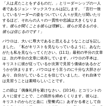
「人は
見た
ことを
する
ものだ。」とリーダーシップの一人
者であるジョン・マックスウェルは記します。「言行一致
しているリーダーの姿をついていく人々が見たり聞いたり
するほど、それらの人々の一貫性や忠誠は大きくなりま
す。
彼らが聞くことを彼らは理解し、彼らが見るものを、
彼らは信じるのです！
」
パウロは、大いに尊大であると思えるようなことばを記し
ました。「私がキリストを見ならっているように、あなた
がたも私を見ならってください。(11:1)」最初の半分の文章
は、次の半分の文章に依存しています。パウロの手本は、
キリストに彼が従っているか次第で見習う価値があるかど
うかが決まります。パウロはそう言うのに十分な大胆さが
あり、自分がしていることを信じていました。それ自体で
は見習うことは素晴らしいことです。
この節は「偶像礼拝を避けなさい。(10:14)」とコリントの
人々に促すことで、この箇所を締めくくります。彼らは、
キリストのからだと血に（聖餐式に）あずかる者として自