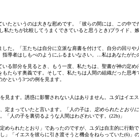
いたというのは大きな慰めです。「彼らの間には、この中でだれが
し私たちが比較してうまくできていると思うとき)プライド、
ました。「王たちは自分に立派な肩書を付けて、自分の回りや
導者はしもべのようにふるまいなさい。…私はあなたがたの中でし
ている部分を見るとき、もう一度、私たちは、聖書が神の定め(
をもたらす奥義です。そして、私たちは人間の組織だった思考
のかという3つの例を見ます。
を見ます。誘惑に影響されない人はありません。ユダはイエスが
、定まっていたと言います。「人の子は、
定められたとおりに
「人の子を裏切るような人間はわざわいです。(22b)」
定められたとおり」であったのですが、ユダは自主的に行動で
し」「イエスを彼らに引き渡そうと機会をねらっていた(6)」