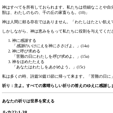
神はすべてを所有しておられます。私たちは些細なことや自
獣は、わたしのもの、千の丘の家畜らも。(10)」
神は人間に頼る存在ではありません。「わたしはたとい飢えて
しかしながら、神は恵みをもって私たちに役割を与えてくだ
神に感謝する
「
感謝
のいけにえを神にささげよ。」(14a)
神に呼び求める
「苦難の日にわたしを
呼び求め
よ。」(15a)
神をほめたたえる
「あなたはわたしを
あがめ
よう。」(15c)
私は多くの時、詩篇50篇15節に帰って来ます。「苦難の日
祈り：主よ。すべての素晴らしい祈りの答えのゆえに感謝し
あなたの祈りは世界を変える
ルカ22:1-38