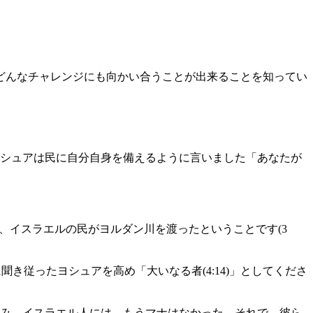
どんなチャレンジにも向かい合うことが出来ることを知ってい
シュアは民に自分自身を備えるように言いました「あなたが
は、イスラエルの民がヨルダン川を渡ったということです(3
き従ったヨシュアを高め「大いなる者(4:14)」としてくださ
み、イスラエル人には、もうマナはなかった。それで、彼ら