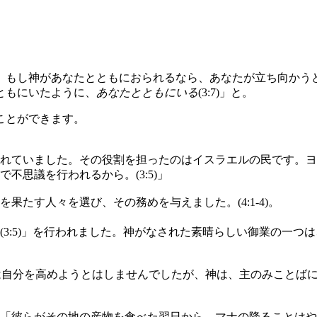
、もし神があなたとともにおられるなら、あなたが立ち向かう
ともにいたように、
あなたとともにいる
(3:7)」と。
ことができます。
れていました。その役割を担ったのはイスラエルの民です。ヨ
不思議を行われるから。(3:5)」
たす人々を選び、その務めを与えました。(4:1-4)。
3:5)」を行われました。神がなされた素晴らしい御業の一つ
は自分を高めようとはしませんでしたが、神は、主のみことばに聞
「彼らがその地の産物を食べた翌日から、マナの降ることはや