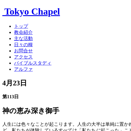
Tokyo Chapel
トップ
教会紹介
主な活動
日々の糧
お問合せ
アクセス
バイブルスタディ
アルファ
4月23日
第113日
神の恵み深き御手
人生には色々なことが起こります。人生の大半は単純に置か
ど、私たちが体験しているすべては「私たち
に
起こった」こ