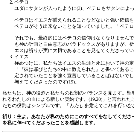
ペテロ
ユダにサタンが入ったように(3)、ペテロもサタンによっ
ペテロはイエスが捕えられることなどないと強い確信を
ペテロがそう出来ないことを知っていました。「ペテロ
それでも、最終的にはペテロの信仰はなくなりませんで
も神の計画と自由意志のパラドックスがありますが、祈
エスは祈りが実に大切であることを見せてくださってい
イエス
極めつけに、私たちはイエスの生涯と死において神の定
「『彼は罪びとたちの中に数えられた』と書いてあるこ
定されていたことを強く宣言していることばはないでし
与えてくださったのです(19)。
私たちは、神の役割と私たちの役割のバランスを見ます。聖
れるわたしの血による新しい契約です。(19,20)」と言
たちの役割はシンプルです。「
わたしを覚えてこれを行いな
祈り：主よ。あなたが私のためにこのすべてをなしてくださ
を私に伸べてくださったことを感謝します。