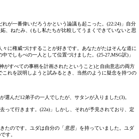
一番偉いだろうかという論議も起こった。(22:24)」自分
嫉妬、ねたみ、(もし私たちが比較してうまくできていないと思
人々に権威づけすることが好きです。あなたがたはそんな道に
もべの一人として位置づけました。(25-27,MSG訳)」
神がすべての事柄を計画されたということ)と自由意志の両方
でこれを説明しようと試みるとき、当然のように疑念を持つの
選んだ12弟子の一人でしたが、サタンが入りました(3)。
去って行きます。(22a)」しかし、それが予見されており、定
きたのです。ユダは自分の「
意思
」を持っていました。ユダ
のです。