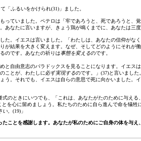
て「ふるいをかけられ(31)」ました。
もっていました。ペテロは「牢であろうと、死であろうと、覚悟
。あなたに言いますが、きょう鶏が鳴くまでに、あなたは三度、
した。イエスは言いました。「わたしは、あなたの信仰がなくな
りが結果を大きく変えます。なぜ、そしてどのようにそれが働
るのです。あなたの祈りは
事態を変える
のです。
めと自由意志のパラドックスを見ることになります。イエスは「
のことが、わたしに必ず
実現する
のです。」(37)と言いま
ょう。それでも、イエスは自らの意思で死に向かいました。イ
餐式のときにいつでも、「これは、あなたがたのために与える
われたことを心に留めましょう。私たちのために自ら進んで命を犠
さい
。(19)」
ったことを感謝します。あなたが私のためにご自身の体を与え