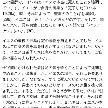
この箇所で、ヨハネはイエスが本当に死んだことを強調し
ています。イエスがご自身の御業を「完了した(ヨハネ
19:28a)」時、それによって、聖書のみことばを
成就
し
(28b)、イエスは「完了した」と叫んだのです。そして、頭
をたれて、霊をお渡しになった(ギリシャ語では「
パラドー
ケン
」)のです(30)。
イエスの最後の行為は霊の賜物を与えることでした。イエ
スはご自身の霊を息を吐きだすようになさいました。やが
て、イエスは弟子たちに息を吹きかけ、そしてまた、ご自
身の霊を与えられたのです。
十字架にかけられた者は足の骨を砕くことによって死期を
早めることが出来ました。イエスの場合、それは必要あり
ませんでした。なぜなら、すでに死んでいたからです(33)。
「しかし、兵士のうちのひとりがイエスのわき腹を槍で突
き刺した。すると、ただちに血と水が出て来た。(34)」死に
際して、血液の凝固、血清の分離が起こります。それは血
と水のように見えたことでしょう。ヨハネは、イエスが本