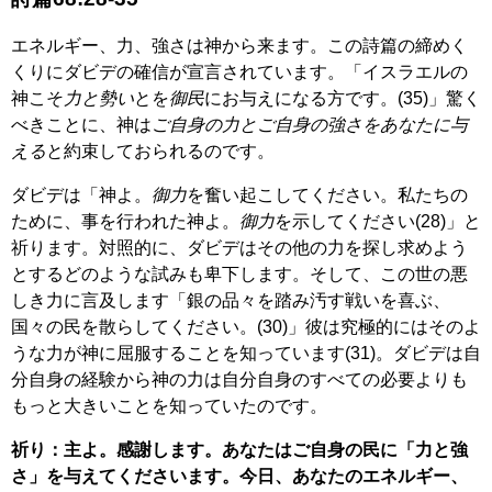
エネルギー、力、強さは神から来ます。この詩篇の締めく
くりにダビデの確信が宣言されています。「イスラエルの
神こそ
力と勢い
とを
御民
にお与えになる方です。(35)」驚く
べきことに、神は
ご自身の力とご自身の強さをあなたに与
える
と約束しておられるのです。
ダビデは「神よ。
御力
を奮い起こしてください。私たちの
ために、事を行われた神よ。
御力
を示してください(28)」と
祈ります。対照的に、ダビデはその他の力を探し求めよう
とするどのような試みも卑下します。そして、この世の悪
しき力に言及します「銀の品々を踏み汚す戦いを喜ぶ、
国々の民を散らしてください。(30)」彼は究極的にはそのよ
うな力が神に屈服することを知っています(31)。ダビデは自
分自身の経験から神の力は自分自身のすべての必要よりも
もっと大きいことを知っていたのです。
祈り：主よ。感謝します。あなたはご自身の民に「力と強
さ」を与えてくださいます。今日、あなたのエネルギー、