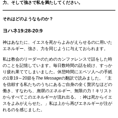
力、そして強さで私を満たしてください。
それはどのようなものか？
ヨハネ19:28-20:9
神はあなたに、イエスを死からよみがえらせるのに用いた
エネルギー、強さ、力を同じように与えておられます。
私は教会のリーダーのためのカンファレンスで話をした時
のことを記憶しています。毎日数時間の話を続け、すっか
り疲れ果ててしまいました。休憩時間にエペソ人への手紙
の1章19～20節を
The Message
の翻訳で読みました。「主
を信頼する私たちのうちにあるご自身の全く贅沢なほどの
働き、すなわち、
無限のエネルギー
、無限の力！キリスト
からすべてこのエネルギーが流れ出る。：神は死からイエ
スをよみがえらせた。」私は上から再びエネルギーが注が
れるのを感じました。