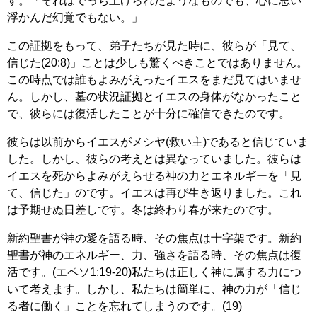
す。「それはでっち上げられたようなものでも、心に思い
浮かんだ幻覚でもない。」
この証拠をもって、弟子たちが見た時に、彼らが「見て、
信じた(20:8)」ことは少しも驚くべきことではありません。
この時点では誰もよみがえったイエスをまだ見てはいませ
ん。しかし、墓の状況証拠とイエスの身体がなかったこと
で、彼らには復活したことが十分に確信できたのです。
彼らは以前からイエスがメシヤ(救い主)であると信じていま
した。しかし、彼らの考えとは異なっていました。彼らは
イエスを死からよみがえらせる神の力とエネルギーを「見
て、信じた」のです。イエスは再び生き返りました。これ
は予期せぬ日差しです。冬は終わり春が来たのです。
新約聖書が神の愛を語る時、その焦点は十字架です。新約
聖書が神のエネルギー、力、強さを語る時、その焦点は復
活です。(エペソ1:19-20)私たちは正しく神に属する力につ
いて考えます。しかし、私たちは簡単に、神の力が「信じ
る者に働く」ことを忘れてしまうのです。(19)