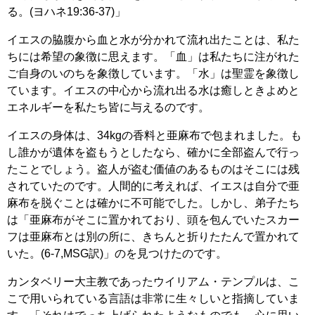
る。(ヨハネ19:36-37)」
イエスの脇腹から血と水が分かれて流れ出たことは、私た
ちには希望の象徴に思えます。「血」は私たちに注がれた
ご自身のいのちを象徴しています。「水」は聖霊を象徴し
ています。イエスの中心から流れ出る水は癒しときよめと
エネルギーを私たち皆に与えるのです。
イエスの身体は、34kgの香料と亜麻布で包まれました。も
し誰かが遺体を盗もうとしたなら、確かに全部盗んで行っ
たことでしょう。盗人が盗む価値のあるものはそこには残
されていたのです。人間的に考えれば、イエスは自分で亜
麻布を脱ぐことは確かに不可能でした。しかし、弟子たち
は「亜麻布がそこに置かれており、頭を包んでいたスカー
フは亜麻布とは別の所に、きちんと折りたたんで置かれて
いた。(6-7,MSG訳)」のを見つけたのです。
カンタベリー大主教であったウイリアム・テンプルは、こ
こで用いられている言語は非常に生々しいと指摘していま