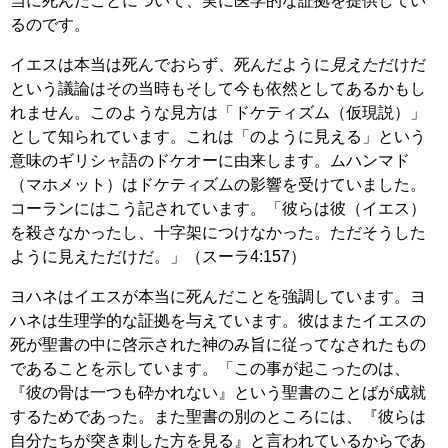
当に死んだことについて、実に医学的な証拠を提供してい
るのです。
イエスは本当は死んでおらず、死んだように
見えた
だけだ
という議論はその当時もそして今も依然としてあるかもし
れません。このような見方は「ドケティズム（仮現説）」
として知られています。これは「のように見える」という
意味のギリシャ語のドケオーに由来します。ムハンマド
（マホメット）はドケティズムの影響を受けていました。
コーランにはこう記されています。「彼らは彼（イエス）
を殺さなかったし、十字架につけなかった。ただそうした
ように見えただけだ。」（スーラ4:157）
ヨハネはイエスが本当に死んだことを強調しています。ヨ
ハネは生理学的な証拠を与えています。彼はまたイエスの
死が聖書の中に啓示された神のみ旨に従ってなされたもの
であることを示しています。「この事が起こったのは、
『彼の骨は一つも砕かれない』という聖書のことばが成就
するためであった。また聖書の別のところには、『彼らは
自分たちが突き刺した方を見る』と言われているからであ