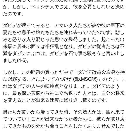
が、しかし、ペリシテ人でさえ、彼を必要としないと決め
たのです。
ダビデが戻ってみると、アマレク人たちが彼や彼の臣下の
妻たちや息子や娘たちたちを連れ去っていたのです。悲し
みと怒りが入り混じった思いが爆発しました。起こった出
来事に居並ぶ面々は半狂乱となり、ダビデの従者たちは不
満をダビデにぶつけ、ダビデを石で撃ち殺そうと言い出し
ました(4-6)。
しかし、この問題の真っただ中で「
ダビデは自分自身を神
に信頼することによって力づけた
(6b,MSG訳)」のです。こ
れはダビデの人生の転換点となりました。ダビデのよう
に、最も深い苦悩から神に立ち返った人々は、自分の将来
を変えることが出来る速度に繰り返し驚くのです。
男たちが闘いから帰ってきた時、その幾人かは、疲れ果て
てついていくことが出来なかった者たちに、彼らが取り戻
してきたものを分かち合うことをしたくありませんでした