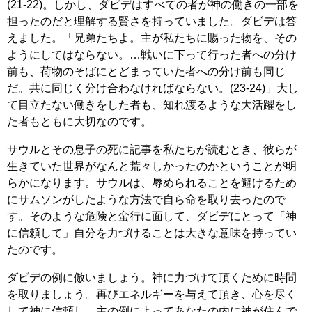
(21-22)。しかし、ダビデはすべての者が神の働きの一部を
担ったのだと理解する賢さを持っていました。ダビデは答
えました。「兄弟たちよ。主が私たちに賜った物を、その
ようにしてはならない。…戦いに下って行った者への分け
前も、荷物のそばにとどまっていた者への分け前も同じ
だ。共に同じく分け合わなければならない。(23-24)」大し
て目立たない働きをした者も、知れ渡るような大活躍をし
た者もともに大切なのです。
サウルとその息子の死に記事を私たちが読むとき、彼らが
生きていた世界がなんと荒々しかったのかということが明
らかになります。サウルは、辱められることを避けるため
にサムソンがしたような方法で自ら命を取り去ったので
す。そのような危険と蛮行に面して、ダビデにとって「神
に信頼して」自分を力づけることは大きな意味を持ってい
たのです。
ダビデの例に倣いましょう。神に力づけて頂くために時間
を取りましょう。再びエネルギーを与えて頂き、心を尽く
して神に信頼し、主の例によってあなたの内に神が住んで