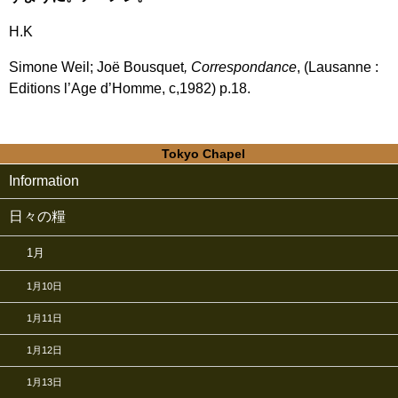
H.K
Simone Weil; Joë Bousquet
, Correspondance
, (Lausanne :
Editions l’Age d’Homme, c,1982) p.18.
Tokyo Chapel
Information
日々の糧
1月
1月10日
1月11日
1月12日
1月13日