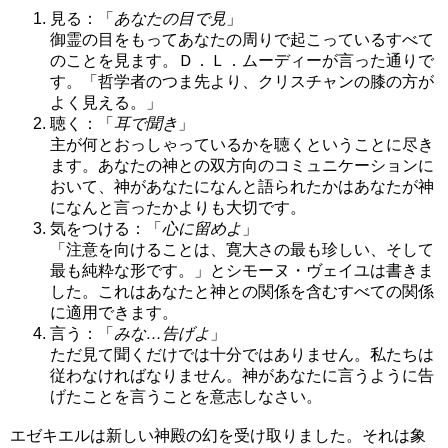
見る：「
あなたの目で見
」
御霊の目をもってあなたの周りで起こっているすべて
のことを見ます。Ｄ．Ｌ．ムーディーが言った通りで
す。「哲学者のつま先より、クリスチャンの膝の方が
よく見える。」
聴く：「
耳で聞き
」
主が何とおっしゃっているかを聴くということに尽き
ます。あなたの神との双方向のコミュニケーションに
おいて、神があなたになんと語られたかはあなたが神
になんと言ったかよりも大切です。
気をつける：「
心に留めよ
」
「注意を向けることは、寛大さの最も珍しい、そして
最も純粋な形です。」とシモーヌ・ヴェイユは書きま
した。これはあなたと神との関係を含むすべての関係
に適用できます。
言う：「
みな…告げよ
」
ただ見て聞くだけでは十分ではありません。私たちは
従わなければなりません。神があなたに言うように告
げたことを言うことを意志しなさい。
エゼキエルは新しい神殿の幻を受け取りました。それは象