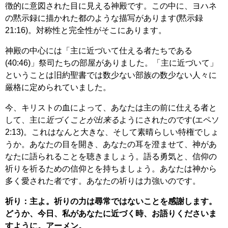
徴的に意図された目に見える神殿です。この中に、ヨハネ
の黙示録に描かれた都のような描写があります(黙示録
21:16)。対称性と完全性がそこにあります。
神殿の中心には「主に近づいて仕える者たちである
(40:46)」祭司たちの部屋がありました。「主に近づいて」
ということは旧約聖書では数少ない部族の数少ない人々に
厳格に定められていました。
今、キリストの血によって、あなたは主の前に仕える者と
して、主に
近づくことが出来る
ようにされたのです(エペソ
2:13)。これはなんと大きな、そして素晴らしい特権でしょ
うか。あなたの目を開き、あなたの耳を澄ませて、神があ
なたに語られることを聴きましょう。語る勇気と、信仰の
祈りを祈るための信仰とを持ちましょう。あなたは神から
多く愛された者です。あなたの祈りは力強いのです。
祈り：主よ。祈りの力は尋常ではないことを感謝します。
どうか、今日、私があなたに近づく時、お語りくださいま
すように。アーメン。