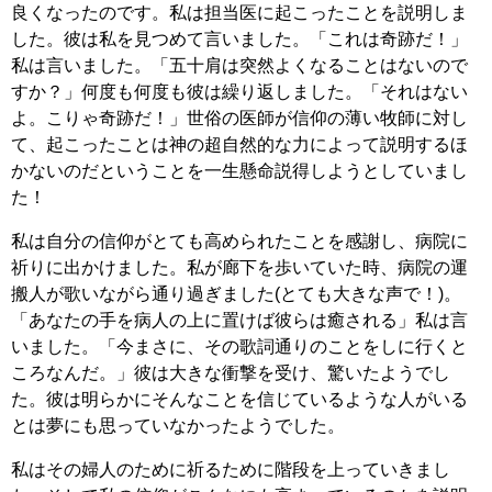
良くなったのです。私は担当医に起こったことを説明しま
した。彼は私を見つめて言いました。「これは奇跡だ！」
私は言いました。「五十肩は突然よくなることはないので
すか？」何度も何度も彼は繰り返しました。「それはない
よ。こりゃ奇跡だ！」世俗の医師が信仰の薄い牧師に対し
て、起こったことは神の超自然的な力によって説明するほ
かないのだということを一生懸命説得しようとしていまし
た！
私は自分の信仰がとても高められたことを感謝し、病院に
祈りに出かけました。私が廊下を歩いていた時、病院の運
搬人が歌いながら通り過ぎました(とても大きな声で！)。
「あなたの手を病人の上に置けば彼らは癒される」私は言
いました。「今まさに、その歌詞通りのことをしに行くと
ころなんだ。」彼は大きな衝撃を受け、驚いたようでし
た。彼は明らかにそんなことを信じているような人がいる
とは夢にも思っていなかったようでした。
私はその婦人のために祈るために階段を上っていきまし