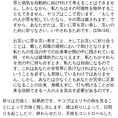
罪と病気を自動的に結び付けて考えることはできませ
ん。しかしながら、私たちはその可能性を除外するこ
ともできません。ヤコブはここで言います。「もしそ
の人が罪を犯していたなら、その罪は赦されます。で
すから、あなたがたは、互いに罪を言い表し、互いの
ために祈りなさい。いやされるためです。(15b-16)」
お互いに罪を言い表すこと、そしてお互いに祈り合う
ことは、癒しと回復の過程において助けとなります。
私たちの生活の中での出来事が闇の中に隠されている
時、それらは破壊的力になりえます。私たちがそれら
を光の中に持ち出すとき、私たちは自由になるので
す。これはあなたが全世界に告げなければならないと
いうことを必ずしも意味しているわけではありませ
ん。しかし、あなたは少なくともあなたが完全に正直
になることの出来、身構えずに、打ち明けることが出
来る信頼できる一人の人を見出す必要があるのです。
祈りは力強く、効果的です。ヤコブはエリヤの例を見るこ
とによって力強く指し示します。彼は祈りによって、日照
りを起こしたり、終わらせたり、天候をコントロールした