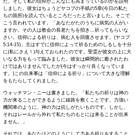
た。そして私の信仰がこんなにも高まっているのかを説明
しました。彼女はちょうどヤコブの手紙の5章(今日の私た
ちの箇所)を読んでいるところだったと言いました。そこで
こう言われています。「あなたがたのうちに病気の人がい
ますか。その人は教会の長老たちを招き…祈ってもらいな
さい。信仰による祈りは、病む人を回復させます。(ヤコブ
5:14-15)」主はすでに信仰によって祈るためのしるしを十分
に(私にさえ！)与えておられたのです。聖霊が彼女の上に大
いなる力をもって臨みました。彼女は瞬間的に癒されたわ
けではありませんでしたが(今はすっかり良くなっていま
す。)この出来事は「信仰による祈り」について大きな理解
をもたらしてくれました。
ウォッチマン・ニーは書きました。「私たちの祈りは神の
力が来ることができるように線路を敷くことです。力強い
機関車のように、神の力は抗しがたいものです。しかし、
それはレールから外れて私たちのもとには来ることが出来
ません。」
それでは、あなたはどのようにして力ある祈りをすること