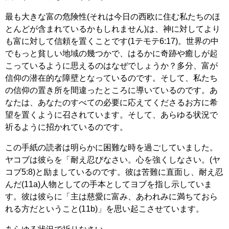
最も大きな富の危険性(それは今日の西欧に住む私たちのほ
とんどが含まれているかもしれません)は、神に対してより
も富に対して信頼を置くことです(1テモテ6:17)。世界の中
でもっと貧しい地域の幾つかで、はるかに奇跡や癒しが起
こっているように思えるのはなぜでしょうか？多分、富が
信仰の潜在的な障壁となっているのです。そして、私たち
の信仰の置き所を間違ったところに導いているのです。あ
なたは、あなたのすべての必要に応えてくださるお方に希
望を置くように召されています。そして、あらゆる状況で
祈るように招かれているのです。
この手紙の読者は明らかに困難な時を過ごしていました。
ヤコブは彼らを「耐え忍びなさい。心を強くしなさい。(ヤ
コブ5:8)と励ましているのです。彼は苦難に直面し、耐え忍
んだ(11a)人物としての手本としてヨブを指し示していま
す。彼は彼らに「主は慈愛に富み、あわれみに満ちておら
れる方だということ(11b)」を思い起こさせています。