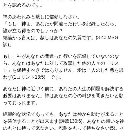
とを認めるのです。
神のあわれみと赦しに信頼しなさい。
「もし、神よ。あなたが間違った行いを記録したなら、
誰が立ち得るのでしょうか？
結論から言えば、赦しはあなたの気質です。(3-4a,MSG
訳)」
もし、神があなたの間違った行いを記録していないのな
ら、あなたはあなたに対して攻撃した他の人々の「リス
ト」を保持すべきではありません。愛は「人のした悪を思
わず(1コリント13:5)」です。
あなたは神に近づく前に、あなたの人生の問題を解決する
必要はありません。神はあなたの心の叫びを聞きたいと願
っておられます。
絶望的な状況であっても、あなたは神から助けが来ること
を確信することが出来ます(詩篇130:6)。あなたの願いを神
のもとに持って来なさい。忍耐をもって待ちなさい(5)。そ