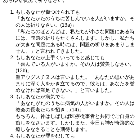
あらゆる状況で祈りなさい。
もしあなたが傷つけられても
「あなたがたのうちに苦しんでいる人がいますか。そ
の人は祈りなさい。(13a)」
「私たちのほとんどは、私たちが小さな問題にある時
には、問題の祈りをたくさんします。しかし、私たち
が大きな問題にある時には、問題の祈りをあまりしま
せん。」と言われてきました。
もしあなたが上手くいってると感じても
「喜んでいる人がいますか。その人は賛美しなさい。
(13b)」
聖アウグスチヌスは言いました。「あなたの思いがあ
まりに深く人をかき立てるので、彼らは、あなたを誉
めなければ満足できない。」と言いました。
もしあなたが病気でも
「あなたがたのうちに病気の人がいますか。その人は
教会の長老たちを招き…(14)」
もちろん、神はしばしば医療従事者と共同でご自身の
癒しをなさいます。しかしまた、今日も神が奇跡的な
癒しをなさることを期待します。
もしあなたが罪を犯しても