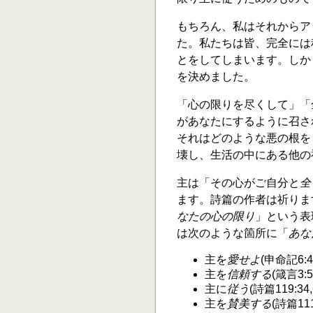
もちろん、私はそれからア
た。私たちは皆、完全には
とをしてしまいます。しか
を決めました。
「心の限りを尽くして」「
があなたにするように召さ
それはどのような悪の根を
壊し、生活の中にある他の
主は「その心がご自分と
全
ます。詩篇の作者は祈ります
なたの心の限り
」という表
は次のような箇所に「
あな
主を
愛せよ
(申命記6:4
主を
信頼する
(箴言3:5
主に
従う
(詩篇119:34
主を
賛美する
(詩篇111