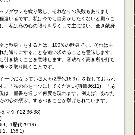
ップダウンを繰り返し、それなりの失敗もありまし
程遠い者です。私は今でも自分がしたくないと願うこ
し、私は私の心の限りを尽くして主に従い、全き献身
全き献身」をするとは、100％の献身です。それは主
れた通りにすることを追い求めることを意味します。
も引き抜くことを意味します。容赦なく高き所を打ち
神々を取り除くことです。
く一つになっている
人々(2歴代16:9)」を探しておられ
。「私の心を一つにしてください(詩篇86:11)」「
あ
現は、聖書を通じて何度も現れます。例えば、あなた
たの心の限り
」するべきことが挙げられています。
-5,マタイ22:36-38)
)
,69、1歴代29:19)
:1、138:1)