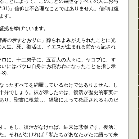
ることによって、このことの
確証
をすべての人にお与
7:31)」信仰は不合理なことではありません。信仰は復
ます。
証拠を挙げています。
聖書の示すとおりに
」葬られよみがえられたことに光
の人生、死、復活は、イエスが生まれる前から記され
テロに、十二弟子に、五百人の人々に、ヤコブに、す
ついにはパウロ自身に
お現われ
になったことを指し示
-8)。
なったすべてを網羅しているわけではありません。し
十分でしょう。彼が示したのは、復活が歴史的事実に
あり、聖書に根差し、経験によって確証されるものだ
す。もし、復活がなければ、結末は悲惨です。復活こ
た。それがなければ「私たちがあなたがたに語って来