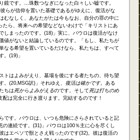
り鏡です。…珠数つなぎになった白々しい嘘です。
復活こそ彼らが信仰を置いた基礎であるがゆえに、復活がな
はむなしく、あなたがたは今もなお、自分の罪の中に
うだったら、将来への希望などないわけで「キリストにあ
でしまったのです。(18)」実に、パウロは復活がなけ
価値がないと結論しているのです。「もし、私たちが
単なる希望を置いているだけなら、私たちは、すべて
。(19)」
ストはよみがえり、墓場を後にする者たちの、待ち望
。(20,MSG訳)」それゆえ、
復活は確かです
。ある
たちは
死からよみがえる
のです。そして
死は打ちのめ
神の支配は完全に行き渡ります。完結するのです！
らです。パウロは、いつも危険にさらされていると記
死の連続です。(31)」パウロは100％主に心を尽くし
彼はエペソで獣とさえ戦ったのです(32)。彼は復活の