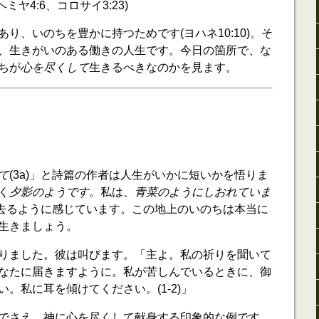
ヘミヤ4:6、コロサイ3:23)
り、いのちを豊かに持つためです(ヨハネ10:10)。そ
、生きがいのある働きの人生です。今日の箇所で、な
ちが
心を尽くして
生きるべきなのかを見ます。
て
(3a)」と詩篇の作者は人生がいかに短いかを悟りま
く
夕影のようです
。私は、
青菜のようにしおれていま
走り去るように感じています。この地上のいのちは本当に
生きましょう。
りました。彼は叫びます。「主よ。私の祈りを聞いて
なたに届きますように。私が苦しんでいるときに、御
。私に耳を傾けてください。(1-2)」
でさえ、神に心を尽くして献身する印象的な例です。