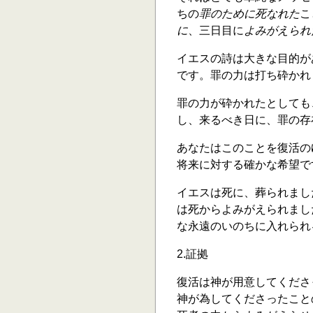
ちの
罪のために死なれた
こ
に
、三日目に
よみがえられ
イエスの詩は大きな目的が
です。罪の力は打ち砕かれ
罪の力が砕かれたとしても
し、来るべき日に、罪の存
あなたはこのことを復活の
将来に対する確かな希望で
イエスは死に、葬られまし
は死からよみがえられまし
な永遠のいのちに入れられ
2.証拠
復活は神が用意してくださ
神が為してくださったこと