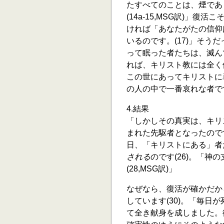
たすべてのことは、煙であ
(14a-15,MSG訳)」
ければ「あなたがたの信仰
いるのです。(17)」そ
って眠った者たちは、滅ん
れば、キリスト教には全く
この世にあってキリストに
の人の中で一番哀れな者です
4.結果
「しかしその真実は、キリ
まれた先駆者となったのです
日、「キリストにある」者
される
のです(26)。「
(28,MSG訳)」
なぜなら、復活が確かだか
しています(30)。「毎日が
て全き献身を成しました。