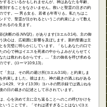
かするといるかもしれませんが、神はあなたを年齢、
差別することをなさいません。救いと聖霊の注ぎの約
のです。― 男
も
女
も
、若者
も
年寄り
も
。私たちはこ
ンドで、聖霊が注がれるというこの約束によって数え
されるのを見ます。
決断の谷,NIV訳)」があります(ヨエル3:14)。主の御
う決心は、広範囲に影響を及ぼします。新約聖書は主
とを完璧に明らかにしています。「もしあなたの口で
たの心で神はイエスを死者の中からよみがえらせてく
なたは救われるからです。…『主の御名を呼び求める
す。(ローマ10:9,13)」
「主は、その民の避け所(ヨエル3:16)」と約束しま
を約束しました。彼はまた、神の裁きの酒ぶねがある
ルコ4:29、マタイ13:39）ヨハネの黙示録では酒ぶねを
後の日の裁きの記述として示されています。
は、心を決めて主に立ち返ることへのこの呼びかけを
ということです。「それは遅すぎることはない(ヨエ