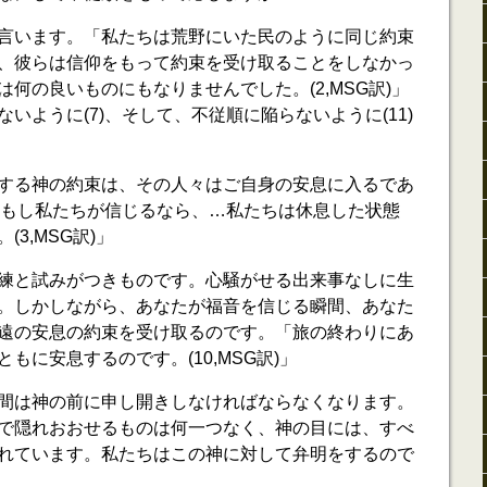
言います。「私たちは荒野にいた民のように同じ約束
、彼らは信仰をもって約束を受け取ることをしなかっ
何の良いものにもなりませんでした。(2,MSG訳)」
いように(7)、そして、不従順に陥らないように(11)
する神の約束は、その人々はご自身の安息に入るであ
。「もし私たちが信じるなら、…私たちは休息した状態
3,MSG訳)」
練と試みがつきものです。心騒がせる出来事なしに生
。しかしながら、あなたが福音を信じる瞬間、あなた
遠の安息の約束を受け取るのです。「旅の終わりにあ
もに安息するのです。(10,MSG訳)」
間は神の前に申し開きしなければならなくなります。
で隠れおおせるものは何一つなく、神の目には、すべ
れています。私たちはこの神に対して弁明をするので