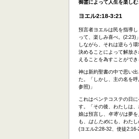
御霊によって人生を楽しむ
ヨエル2:18-3:21
預言者ヨエルは民を指導し
って、楽しみ喜べ。(2:2
しながら、それは逆らう環
決めることによって解放さ
えることを為すことができ
神は新約聖書の中で思い出
た。「しかし、主の名を呼ぶ者
参照)」
これはペンテコステの日に
す。「その後、わたしは、
娘は預言し、
年寄り
は夢を
も、
はしため
にも、わたし
(ヨエル2:28-32、使徒2:16