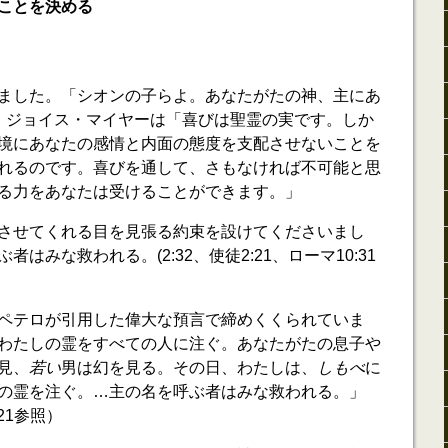
ことを決める
ました。「シオンの子らよ。あなたがたの神、主にあ
3)」ジョイス・マイヤーは「喜びは聖霊の実です。しか
境にあなたの感情と内面の態度を支配させないことを
れるのです。喜びを通して、さもなければ不可能と思
る力をあなたは受けることができます。」
させてくれる目を見張る約束を設けてくださいまし
はみな救われる。(2:32、使徒2:21、ローマ10:31
ペテロが引用した偉大な預言で締めくくられていま
わたしの霊をすべての人に注ぐ。あなたがたの息子や
見、
若い
男は幻を見る。その日、わたしは、
しもべ
に
の霊を注ぐ。…主の名を呼ぶ者はみな救われる。」
-21参照）