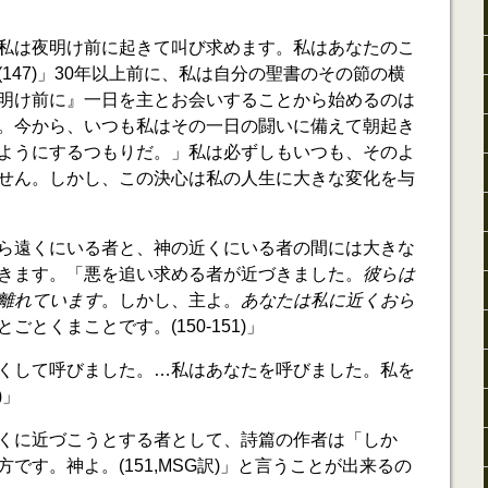
私は夜明け前に起きて叫び求めます。私はあなたのこ
147)」30年以上前に、私は自分の聖書のその節の横
明け前に』一日を主とお会いすることから始めるのは
。今から、いつも私はその一日の闘いに備えて朝起き
ようにするつもりだ。」私は必ずしもいつも、そのよ
せん。しかし、この決心は私の人生に大きな変化を与
ら遠くにいる者と、神の近くにいる者の間には大きな
きます。「悪を追い求める者が近づきました。
彼らは
離れています
。しかし、主よ。
あなたは私に近くおら
ごとくまことです。(150-151)」
くして呼びました。…私はあなたを呼びました。私を
)」
くに近づこうとする者として、詩篇の作者は「しか
です。神よ。(151,MSG訳)」と言うことが出来るの