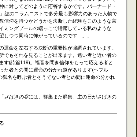
神に対してどのように応答するかです。バーナード・
」誌のコラムニストで多分最も影響力のあった人物で
教信仰を持つかどうかを決断した経験をこのような言
イミングプールの端っこで躊躇している私のような
望しつつ同時に怖がっているのです…。」
の運命を左右する決断の重要性が強調されています。
所でもそれを見ることが出来ます。遠い者と近い者の
す(詩篇119)。福音を聞き信仰をもって応える者と
った者との間に運命の分かれ道があります(ヘブル
は主の御名を呼ぶ者とそうでない者との間に運命の分かれ
。
「
さばきの谷
には、群集また群集。主の日がさばきの
」
る