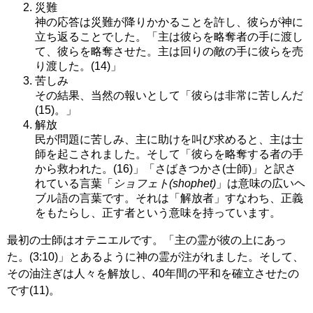
災難
神の応答は災難が降りかかることを許し、彼らが神に
立ち返ることでした。「主は彼らを略奪者の手に渡し
て、彼らを略奪させた。主は回りの敵の手に彼らを売
り渡した。(14)」
苦しみ
その結果、当然の報いとして「彼らは非常に苦しんだ
(15)。」
解放
民が問題に苦しみ、主に助けを叫び求めると、主は士
師を起こされました。そして「彼らを略奪する者の手
から救われた。(16)」「さばきつかさ(士師)」と訳さ
れている言葉「
ショフェト(shophet)
」は意味の広いヘ
ブル語の言葉です。それは「解放者」すなわち、正義
をもたらし、正す者という意味を持っています。
最初の士師はオテニエルです。「主の霊が彼の上にあっ
た。(3:10)」とあるように神の霊が注がれました。そして、
その油注ぎは人々を解放し、40年間の平和を確立させたの
です(11)。