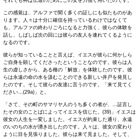
それでも神は伝道のためにこの女を力強く用いたのです。
この感覚は、アルファで聞く多くの証しにも似たものがあ
ります。人々は十分に確信を持っているわけではなくて
も、アルファの終わりごろになると力強く、彼らの体験を
話し、しばしば次の回には彼らの友人を連れてくるように
なるのです。
彼らが知っていることと言えば、イエスが彼らに何かしら
ご自身を顕してくださったということなのです。彼らは人
生の虚しさから、ある種の「解放」を体験したのです。彼
らは永遠の命の水を汲むことのできる新しい井戸を発見し
たのです。そして彼らの友達に言うのです。「来て見てく
ださい…(29a)」と。
「さて、その町のサマリヤ人のうち多くの者が、…証言し
たその女のことばによってイエスを信じた。(39)」イエスは
彼女の人生を一変しました。イエスが約束した通り、永遠
のいのちの水が湧き出したのです。人々は、彼女の変わり
ように目を見張りました。彼らは来て見ました。そして、