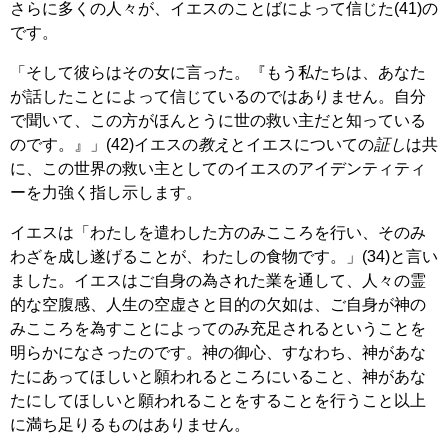
さらに多くの人々が、イエスのことばによって信じた(41)の
です。
「そして彼らはその女に言った。『もう私たちは、あなた
が話したことによって信じているのではありません。自分
で聞いて、この方がほんとうに世の救い主だと知っている
のです。』」(42)イエスの
教え
とイエスについての
証し
は共
に、この世界の救い主としてのイエスのアイデンティティ
ーを力強く指し示します。
イエスは「わたしを遣わした方のみこころを行い、そのみ
わざを成し遂げることが、わたしの食物です。」(34)と言い
ました。イエスはご自身の為された業を通して、人々の霊
的な空腹感、人生の空虚さと目的の欠如は、ご自身が神の
みこころを為すことによってのみ充足されるということを
明らかになさったのです。神の御心、すなわち、神があな
たにあってほしいと願われるところにいること、神があな
たにしてほしいと願われることをすることを行うこと以上
に満ち足りるものはありません。