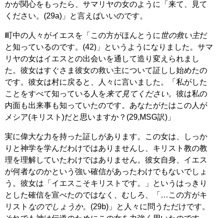
かが関心をもったら、サマリヤの女のように「来て、見て
ください。(29a)」と言えばいいのです。
町中の人々がイエスを「この方がほんとうに
世の救い主
だ
と知っているのです。(42)」というようになりました。サマ
リヤの女はイエスとの出会いを通して造り変えられまし
た。彼女はすぐさま彼女の救い主について証しし始めたの
です。彼女は村に戻ると、人々に言いました。「私がした
ことをすべて知っている人を
来て見てください。
彼は私の
内面も出来事も知っていたのです。あなたがたはこの人が
メシア(キリスト)だと思いますか？(29,MSG訳)」
実に偉大な力を持った証しがあります。この女は、しっか
りと神学を学んだわけではありませんし、キリスト教の教
理を理解していたわけではありません。彼女自身、イエス
が何者なのかという強い確信があったわけでもないでしょ
う。彼女は「イエスこそキリストです。」というはっきり
とした確信を宣べたのではなく、むしろ、「…この方がキ
リスト
なのでしょうか
。(29b)」と人々に問うただけです。