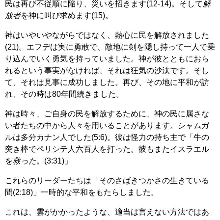
民は再び不従順に陥り、災いを招きます(12-14)。そして
解
放者
を神に叫び求めます(15)。
神はいやいやながらではなく、熱心に民を解放されました
(21)。エフデは実に勇敢で、敵地に剣を隠し持って一人で乗
り込んでいく勇気を持っていました。神が彼とともにおら
れるという事実がなければ、それは狂気の沙汰です。そし
て、それは見事に成功しました。再び、その地に平和が訪
れ、その時は80年間続きました。
神は時々、ご自身の民を解放するために、神の民に属さな
い者たちの中から人々を用いることがあります。シャムガ
ルは多分カナン人でした(5:6)。彼は怪力の持ち主で「牛の
突き棒でペリシテ人六百人を打った。彼もまたイスラエル
を
救った
。(3:31)」
これらのリーダーたちは「そのさばきつかさの生きている
間(2:18)」一時的な平和をもたらしました。
これは、雲がかかったような、適当は言えない方法ではあ