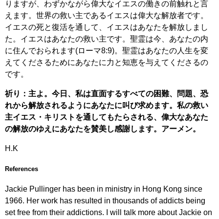
りますが、わずかながら偉大なイエスの働きの前触れと言
えます。世界の救い主であるイエスは偉大な解放者です。
イエスの死と復活を通して、イエスはあなたを解放しまし
た。イエスはあなたの救い主です。聖霊は今、あなたの内
に住んでおられます(ローマ8:9)。聖霊はあなたの人生を変
えてくださるためにあなたに力と知恵を与えてくださるの
です。
祈り：主よ。今日、私は直面するすべての困難、問題、恐
れから解放されるようにあなたに叫び求めます。私の救い
主イエス・キリストを通してもたらされる、偉大なあなた
の解放のゆえにあなたを賛美し感謝します。アーメン。
H.K
References
Jackie Pullinger has been in ministry in Hong Kong since
1966. Her work has resulted in thousands of addicts being
set free from their addictions. I will talk more about Jackie on