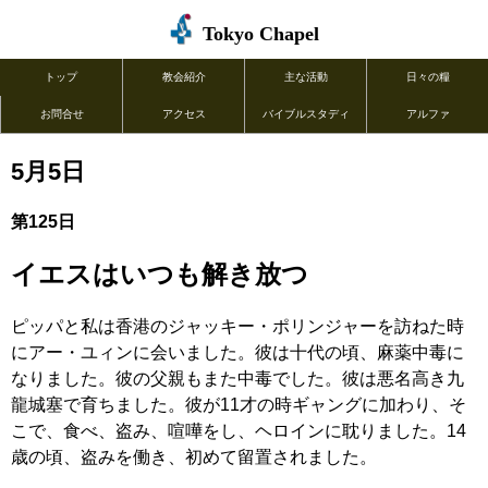
Tokyo Chapel
トップ
教会紹介
主な活動
日々の糧
お問合せ
アクセス
バイブルスタディ
アルファ
5月5日
第125日
イエスはいつも解き放つ
ピッパと私は香港のジャッキー・ポリンジャーを訪ねた時
にアー・ユィンに会いました。彼は十代の頃、麻薬中毒に
なりました。彼の父親もまた中毒でした。彼は悪名高き九
龍城塞で育ちました。彼が11才の時ギャングに加わり、そ
こで、食べ、盗み、喧嘩をし、ヘロインに耽りました。14
歳の頃、盗みを働き、初めて留置されました。