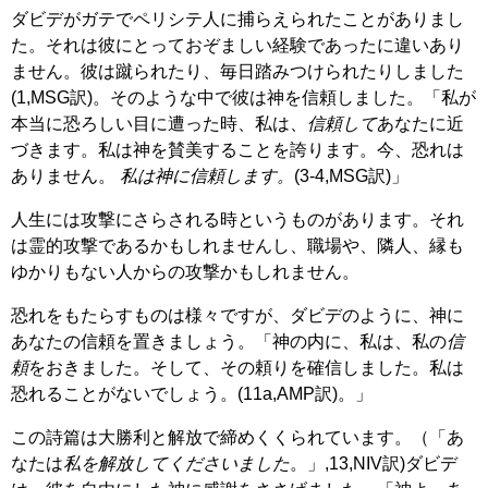
ダビデがガテでペリシテ人に捕らえられたことがありまし
た。それは彼にとっておぞましい経験であったに違いあり
ません。彼は蹴られたり、毎日踏みつけられたりしました
(1,MSG訳)。そのような中で彼は神を信頼しました。「私が
本当に恐ろしい目に遭った時、私は、
信頼して
あなたに近
づきます。私は神を賛美することを誇ります。今、恐れは
ありません。
私は神に信頼します。
(3-4,MSG訳)」
人生には攻撃にさらされる時というものがあります。それ
は霊的攻撃であるかもしれませんし、職場や、隣人、縁も
ゆかりもない人からの攻撃かもしれません。
恐れをもたらすものは様々ですが、ダビデのように、神に
あなたの信頼を置きましょう。「神の内に、私は、私の
信
頼
をおきました。そして、その頼りを確信しました。私は
恐れることがないでしょう。(11a,AMP訳)。」
この詩篇は大勝利と解放で締めくくられています。（「あ
なたは
私を解放してくださいました
。」,13,NIV訳)ダビデ