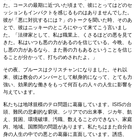
た。コースの最期に近づいた頃まで、彼にとってはどのセ
ッションもインパクトを感じるものはありませんでした。
彼が「悪に対抗するには？」のトークを聞いた時、そのあ
とで、彼はニッキーのところにやって来てこう言いまし
た。「法律家として、私は職業上、くさるほどの悪を見て
きた。私はいつも悪の力があるのを信じている。今晩、も
し悪の力があるなら、また善の力もあるということを信じ
ることが分かって、打ちのめされたよ。」
その夜、ブルースはクリスチャンになりました。それ以
来、彼は教会のメンバーとして献身的になって、とても力
強い、効果的な働きをもって何百もの人々の人生に影響を
与えています。
私たちは地球規模のテロ問題に葛藤しています。ISISの台
頭、難民の悲劇的な窮状、シリアでの出来事、ジカ年、飢
え、貧困、環境破壊、汚職、数えることのできない、家庭
内、地域、国際間の問題があります。私たちはまた自分自
身の人生の中での悪との葛藤に直面しています。誘惑、