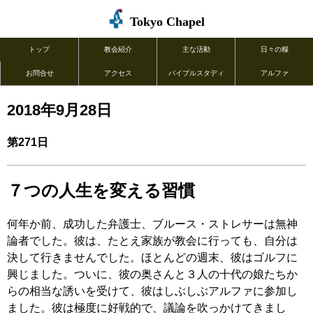
Tokyo Chapel
トップ
教会紹介
主な活動
日々の糧
お問合せ
アクセス
バイブルスタディ
アルファ
2018年9月28日
第271日
７つの人生を変える習慣
何年か前、成功した弁護士、ブルース・ストレサーは無神
論者でした。彼は、たとえ家族が教会に行っても、自分は
決して行きませんでした。ほとんどの週末、彼はゴルフに
興じました。ついに、彼の奥さんと３人の十代の娘たちか
らの相当な誘いを受けて、彼はしぶしぶアルファに参加し
ました。彼は極度に好戦的で、議論を吹っかけてきまし