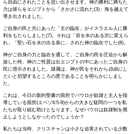
ら自由にされたことを思い出させます。神の勝利に満ちた
力は彼らをエジプトから「さかさに流れた(3)」海を越えて
導き出されました。
ご自身の民と共にあった「主の臨在」がイスラエル人に勝
利をもたらしました(7)。それは「岩を水のある沢に変えら
れ」「堅い石を水の出る泉に」された神の臨在でした(8)。
神がご自身の力と臨在を通して、ご自身の民を圧迫から解
放した時、神のご性質は出エジプトの中にあったご自身の
民に啓示されました。隷属は、神が民をそれから
自由にし
たい
と切望するところの悪であることを明らかにしまし
た。
これは、今日の新約聖書の箇所でパウロが奴隷と主人を指
導している箇所(エペソ6:5-9)からの大きな疑問の一つを私
たちが取り組む助けとなります。なぜパウロは奴隷制を廃
止しようとしなかったのでしょうか？
私たちは当時、クリスチャンは小さな迫害されている少数