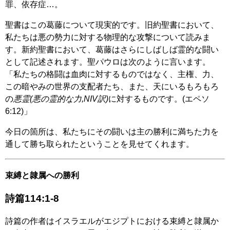
罪、依存症…。
聖書はこの葛藤について現実的です。旧約聖書において、
私たちは悪の勢力に対する物理的な攻撃について読みま
す。新約聖書において、葛藤はさらにしばしば霊的な闘い
として記述されます。聖パウロは次のように言います。
「私たちの格闘は血肉に対するものではなく、主権、力、
この暗やみの世界の支配者たち、また、天にいるもろもろ
の
悪霊(悪の霊的な力,NIV訳)
に対するものです。(エペソ
6:12)」
今日の箇所は、私たちにその闘いは主の勝利に満ちた力を
通して勝ち取られたということを見せてくれます。
束縛と隷属への勝利
詩篇114:1-8
詩篇の作者はイスラエルがエジプトにおける束縛と隷属か