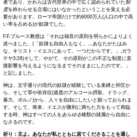
者であり、かれらは古代世界の中で広く認められていた
制
度
を終わらせる立場にはいなかったということを覚える必
要があります。ローマ帝国だけで約6000万人(人口の中で高
い率を占める)が奴隷でした。
F.F.ブルース教授は「それは福音の原則を明らかによりよく
述べました。(「奴隷も自由人もなく、…あなたがたはみ
な、キリスト・イエスにあって、一つだからです。」,ガラ
テヤ3:28)そして、やがて、その原則がこの不正な制度に直
接影響を与えるようになるまでそのままにしたのです。」
と記しました。
神は、文字通りの現代の奴隷が経験している束縛と抑圧か
ら、そして罪や依存症(過度のアルコール摂取、ドラッグ、
暴力、ポルノ)から、人々を自由にしたいと願っておられま
す。そして、将来、イエスが勝利に満ちた力をもって再臨
する時、神はすべての人を
あらゆる
種類の隷属から自由に
なさるのです。
祈り：主よ。あなたが私とともに居てくださることを通し