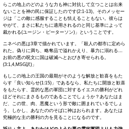
らこの地上のどのような力も神に対抗して立つことは出来
ないことを神の民に保証したのです(2:1-13)。そのメッセー
ジは「この敵に感服することも怯えることもない。彼らは
やがて、まさに私たちに適用されるのと同じ基準によって
裁かれる(ユージン・ピーターソン)」ということです。
ニネベの悪は3章で描かれています。「殺人の都市に定めら
れた。偽りに満ち、略奪品で溢れかえり、暴力に溺れる…
お前の悪の呪文に国は破滅へとおびき寄せられる。
(3:1,4,MSG訳)」
もしこの地上の王国の最期がそのような解放と歓喜をもた
らす「良い知らせ(1:15)」であるなら、私たちに開放と歓喜
をもたらす、霊的な悪の軍団に対するイエスの勝利がどれ
ほどそれにまさるものであることでしょうか？あなたはま
だ、この世、肉、悪魔という形で敵に囲まれているでしょ
う。しかし、あなたののそばに神はおられます。あなたは
究極的な主の勝利の力を見ることになるのです。
祈り：主よ。あなたはどのような悪の霊的軍団よりも力強