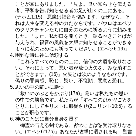
ことが頭にありました。「見よ。良い知らせを伝える
者、平和を告げ知らせる者の足が山々の上にある。
(ナホム1:15)」悪魔は福音を憎みます。なぜなら、そ
れは人生を変える神の力だからです。パウロはエペソ
のクリスチャンたちに自分のために祈るように頼みま
した。「また、私が口を開くとき、語るべきことばが
与えられ、福音の奥義を大胆に知らせることができる
ように私のためにも祈ってください。(エペソ6:19)」
困難な時に神に信頼する
「これらすべてのものの上に、信仰の大盾を取りなさ
い。それによって、悪い者が放つ火矢を、みな消すこ
とができます。(16)」火矢とは次のようなものです。
偽りの罪責感、恥じ、疑い、不従順、悪意と恐れ。
思いの中の闘いに勝つ
「救いのかぶとをかぶり(17a)」闘いは私たちの思い
の中での勝負です。私たちが「すべての
はかりごと
を
とりこにしてキリストに服従させ(2コリント10:5)」る
ことが肝心です。
神のことばに自分自身を浸す
「御霊の与える剣である、
神のことば
を受け取りなさ
い。(エペソ6:17b)」あなたが攻撃に晒される時、聖書