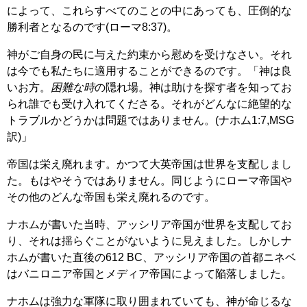
によって、これらすべてのことの中にあっても、圧倒的な
勝利者となるのです(ローマ8:37)。
神がご自身の民に与えた約束から慰めを受けなさい。それ
は今でも私たちに適用することができるのです。「神は良
いお方。
困難な時
の隠れ場。神は助けを探す者を知ってお
られ誰でも受け入れてくださる。それがどんなに絶望的な
トラブルかどうかは問題ではありません。(ナホム1:7,MSG
訳)」
帝国は栄え廃れます。かつて大英帝国は世界を支配しまし
た。もはやそうではありません。同じようにローマ帝国や
その他のどんな帝国も栄え廃れるのです。
ナホムが書いた当時、アッシリア帝国が世界を支配してお
り、それは揺らぐことがないように見えました。しかしナ
ホムが書いた直後の612 BC、アッシリア帝国の首都ニネベ
はバニロニア帝国とメディア帝国によって陥落しました。
ナホムは強力な軍隊に取り囲まれていても、神が命じるな