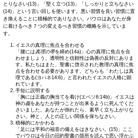
とりなさい(13)」「堅く立つ(13)」「しっかりと立ちなさい
(14)」という言い回しを使います。悪い習慣を良い習慣に置
き換えることに積極的でありなさい。パウロはあなたが身
に着けるべき７つの変えるべき習慣の概略を示していま
す。
イエスの真理に焦点を合わせる
「腰には
真理の帯
を締め(14a)」心の真理に焦点を合
わせましょう。透明性と信頼性は偽善の反対にありま
す。私たちはまた、聖書に啓示された教理の真理に焦
点を合わせる必要があります。どちらも「わたしは真
理である(ヨハネ14:6)」と言われたイエスの人格に顕
れています。
手短に説明する
「胸には正義の胸当てを着け(エペソ6:14b)」イエスは
神の
義
をあなたが持つことが出来るように死んでくだ
さいました。あなたが倒れたら、素早く立ち上がりな
さい。神と、人との正しい関係を保ちなさい。
積極的にかかわる
「足には平和の福音の備えをはきなさい。(15)」ここ
でパウロは今日の旧約聖書の箇所を読んで思い浮かぶ