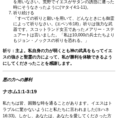
を用いなさい。荒野でイエスがサタンの誘惑に遭った
時にそうなさったように(マタイ4:1-11)。
祈り続ける
「すべての祈りと願いを用いて、どんなときにも御霊
によって祈りなさい。(エペソ6:18)」祈りは強力な武
器です。スコットランド女王であったメアリー・ステ
ュアートは言いました。「私は10,000の兵士たちより
もジョン・ノックスの祈りを恐れる。」
祈り：主よ。私自身の力が弱くとも神の武具をもってイエ
スの強さと聖霊の力によって、私が勝利を体験できるよう
にしてくださったことを感謝します。
悪の力への勝利
ナホム1:1-3:19
私たちは皆、困難な時を通ることがあります。イエスはト
ラブルに驚かないようにと私たちに言われました(ヨハネ
16:33)。しかし、あなたは、あなたを愛してくださった方