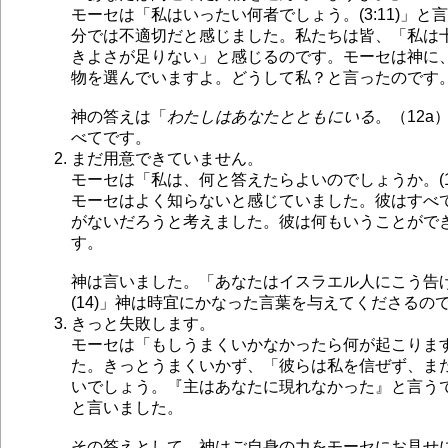
モーセは「私はいったい何者でしょう。(3:11)」
分では不適切だと感じました。私たちは皆、「私は
きよさが足りない」と感じるのです。モーセは神に
物を選んでいますよ。どうして私？と言ったのです
神の答えは「
わたしはあなたとともにいる
。（12a
べてです。
まだ用意できていません。
モーセは「私は、何と答えたらよいのでしょうか。(1
モーセはよく知らないと感じていました。彼はすべ
がないだろうと考えました。彼は何もいうことがで
す。
神は言いました。「あなたはイスラエル人にこう告
(14)」神は時宜にかなった言葉を与えてくださるの
きっと失敗します。
モーセは「もしうまくいかなかったら何が起こりま
た。きっとうまくいかず、「彼らは私を信ぜず、ま
いでしょう。『主はあなたに現れなかった』と言うでし
と言いました。
その答えとして、神はご自身の力をモーセにお見せにな