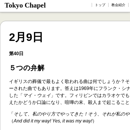
Tokyo Chapel
トップ
教会紹介
2月9日
第40日
５つの弁解
イギリスの葬儀で最もよく歌われる曲は何でしょうか？そ
ーされた曲でもあります。答えは1969年にフランク・シ
した「
マイ・ウェイ
」です。フィリピンではカラオケでも
えたかどうか口論になり、喧嘩の末、殺人まで起こること
「
そして、私のやり方でやってきた！そう、それが私のや
（
And did it my way! Yes, it was my way!
）