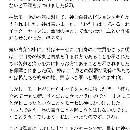
ないと不満をぶつけました(23)。
神はモーセの不満に対して、神ご自身のビジョンを明らか
えられました。神は言いました。「わたしは主である。わ
イサク、ヤコブに、全能の神として現れたが、主という名
知らせなかった。(6:2-3)」
短い言葉の中に、神はモーセにご自身のご性質をさらに明
は、ご自身の誠実と言葉を守るお方であることを示されたので
ちの苦難と痛みを共に担うお方であることを示されました(
を保障されました(6)。神はご自身との親密な関係に私たち
神は私たちを約束の地、帰るべき家へと導かれます(8)。
しかし、モーセがこれらすべてを人々に語った時、「彼ら
ためモーセに聞こうとはしなかった
(9)」のです。まさに
とが起こったということをモーセは神にぶつけました。「
エル人でさえ、私の言うことを聞こうとはしないのです。
うことを聞くでしょう。私は口べたなのです。(12)」
これは聖書にしばしば出てくるパターンです。最初に神が