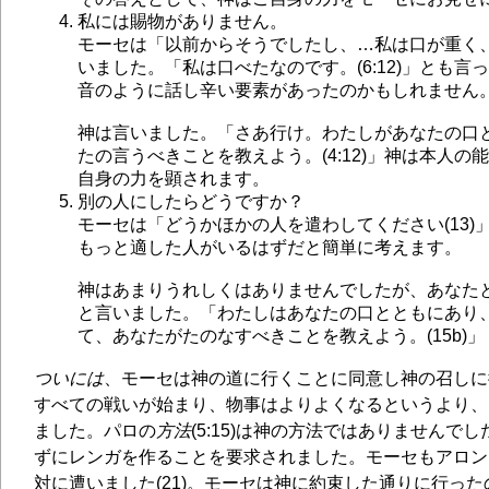
私には賜物がありません。
モーセは「以前からそうでしたし、…私は口が重く、舌
いました。「私は口べたなのです。(6:12)」とも
音のように話し辛い要素があったのかもしれません
神は言いました。「さあ行け。わたしがあなたの口
たの言うべきことを教えよう。(4:12)」神は本人
自身の力を顕されます。
別の人にしたらどうですか？
モーセは「どうかほかの人を遣わしてください(13)
もっと適した人がいるはずだと簡単に考えます。
神はあまりうれしくはありませんでしたが、あなた
と言いました。「わたしはあなたの口とともにあり
て、あなたがたのなすべきことを教えよう。(15b)」
ついには
、モーセは神の道に行くことに同意し神の召しに
すべての戦いが始まり、物事はよりよくなるというより、
ました。パロの
方法
(5:15)は神の方法ではありませんで
ずにレンガを作ることを要求されました。モーセもアロン
対に遭いました(21)。モーセは神に約束した通りに行っ