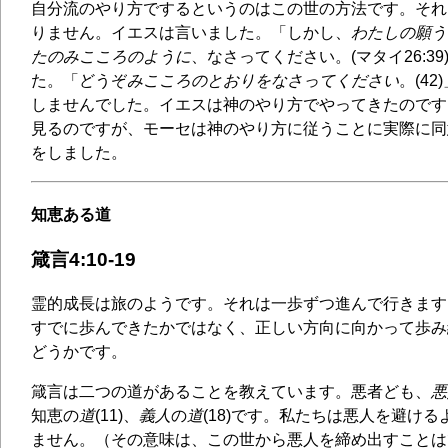
自分流のやり方でするというのはこの世の方法です。それ
りません。イエスは言いました。「しかし、
わたしの願う
たのみこころのように
、なさってください。(マタイ26:3
た。「どうぞ
みこころのとおりをなさってください
。(4
しませんでした。イエスは神のやり方でやってきたのです
見るのですが、モーセは神のやり方に従うことに実際に同
をしました。
知恵ある道
箴言4:10-19
霊的成長は旅のようです。それは一歩ずつ進んで行きます
すでに歩んできたかではなく、正しい方向に向かって歩み
どうかです。
箴言は二つの道があることを教えています。悪者ども、
悪
知恵の
道
(11)、
義人
の
道
(18)です。私たちは悪人を避け
ません。（その意味は、この世から悪人を締め出すことは