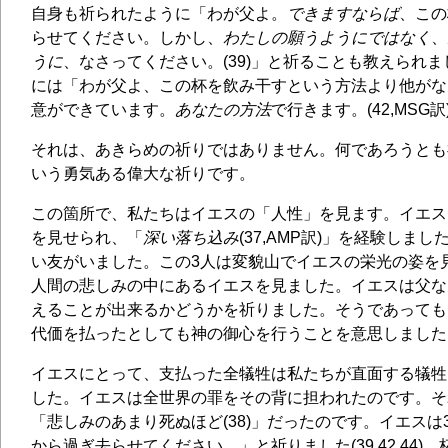
自身も祈られたように「わが父よ。
できますならば
、この
らせてください。しかし、
わたしの願うようにではなく
、
うに
、なさってください。(39)」と祈ることも教えられ
には「わが父よ、この杯を飲み干すという方法より他がな
意ができています。
あなたの方法
で行きます。(42,MSG
それは、あきらめの祈りではありません。何であろうとも
いう勇気ある偉大な祈りです。
この箇所で、私たちはイエスの「人性」を見ます。イエス
を見せられ、「
深い落ち込み
(37,AMP訳)」を経験しま
い友がいました。この3人は変貌山でイエスの栄光の姿を
人間の悲しみの中にあるイエスを見ました。イエスは父な
えることが出来るかどうかを祈りました。そうであっても
代価を払ったとしても神の御心を行うことを意思しました
イエスにとって、支払った全犠牲は私たちが直面する犠牲
した。イエスは全世界の罪をその背に担われたのです。そ
「悲しみのあまり死ぬほど(38)」だったのです。イエスは
から過ぎ去らせてください。」と祈りました(39,42,44)