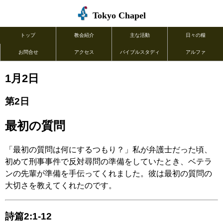
Tokyo Chapel
トップ
教会紹介
主な活動
日々の糧
お問合せ
アクセス
バイブルスタディ
アルファ
1月2日
第2日
最初の質問
「最初の質問は何にするつもり？」私が弁護士だった頃、
初めて刑事事件で反対尋問の準備をしていたとき、ベテラ
ンの先輩が準備を手伝ってくれました。彼は最初の質問の
大切さを教えてくれたのです。
詩篇2:1-12