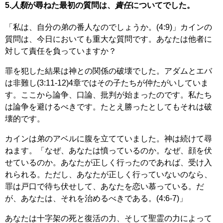
5.
人類
が尋ねた最初の質問は、
責任
についてでした。
「私は、自分の弟の番人なのでしょうか。(4:9)」カインの
質問は、今日においても重大な質問です。あなたは他者に
対して責任を負っていますか？
罪を犯した結果は神との関係の破壊でした。アダムとエバ
は非難し(3:11-12)4章ではその子たちが仲たがいしていま
す。ここから論争、口論、批判が始まったのです。私たち
は論争を避けるべきです。たとえ勝ったとしてもそれは破
壊的です。
カインは弟のアベルに腹を立てていました。神は続けて尋
ねます。「なぜ、あなたは憤っているのか。なぜ、顔を伏
せているのか。あなたが正しく行ったのであれば、受け入
れられる。ただし、あなたが正しく行っていないのなら、
罪は戸口で待ち伏せして、あなたを恋い慕っている。だ
が、あなたは、それを治めるべきである。(4:6-7)」
あなたは十字架の死と復活の力、そして聖霊の力によって