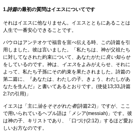
1.
詩篇
の最初の質問はイエスについてです
それはイエスに他なりません。イエスとともにあることは
人生で一番安心できることです。
パウロはアンテオケで福音を宣べ伝える時、この詩篇を引
用しました。彼は言いました。「私たちは、神が父祖たち
に対してなされた約束について、あなたがたに
良い知らせ
をしているのです。神は、
イエス
をよみがえらせ、それに
よって、私たち子孫にその約束を果たされました。詩篇の
第二篇に、『あなたは、わたしの子。きょう、わたしがあ
なたを生んだ』と書いてあるとおりです。(使徒13;33,詩篇
2:7の引用)」
イエスは「主に
油をそそがれた者
(詩篇2:2)」ですが、ここ
で用いられているヘブル語は「メシア(messiah)」です。彼
は神の子、キリストであり、「口づけ(2:12)」するほど愛お
しいお方なのです。