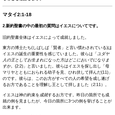
マタイ2:1-18
2.新約聖書の中の最初の質問はイエスについてです。
旧約聖書全体はイエスによって成就しました。
東方の博士たち(しばしば「賢者」と言い慣わされている)は
イエスの誕生の重要性を感じていました。彼らは「
ユダヤ
人の王としてお生まれになった方はどこにおいでになりま
すか。
(2:2)」と言いました。彼らはイエスを探し出し「母
マリヤとともにおられる幼子を見、ひれ伏して拝んだ(11)」
のです。彼らは、このお方がすべての人の希望を成し遂げ
るお方であることを理解し王として拝しました（2:11）。
イエスは神の約束を
成就
するお方です。昨日の箇所でも成
就の例を見ましたが、今日の箇所に3つの例を挙げることが
出来ます。