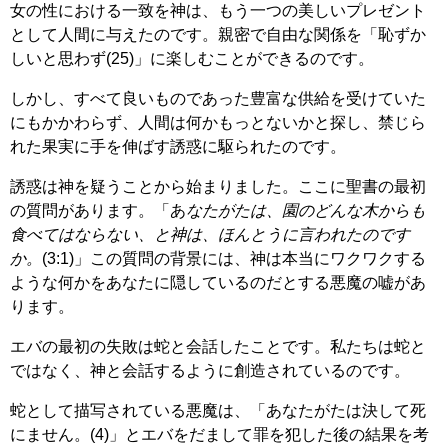
女の性における一致を神は、もう一つの美しいプレゼント
として人間に与えたのです。親密で自由な関係を「恥ずか
しいと思わず(25)」に楽しむことができるのです。
しかし、すべて良いものであった豊富な供給を受けていた
にもかかわらず、人間は何かもっとないかと探し、禁じら
れた果実に手を伸ばす誘惑に駆られたのです。
誘惑は神を疑うことから始まりました。ここに聖書の最初
の質問があります。「あ
なたがたは、園のどんな木からも
食べてはならない、と神は、ほんとうに言われたのです
か。
(3:1)」この質問の背景には、神は本当にワクワクする
ような何かをあなたに隠しているのだとする悪魔の嘘があ
ります。
エバの最初の失敗は蛇と会話したことです。私たちは蛇と
ではなく、神と会話するように創造されているのです。
蛇として描写されている悪魔は、「あなたがたは決して死
にません。(4)」とエバをだまして罪を犯した後の結果を考