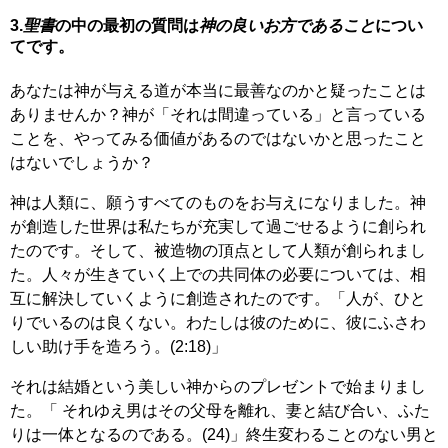
3.
聖書
の中の最初の質問は
神の良いお方であること
につい
てです。
あなたは神が与える道が本当に最善なのかと疑ったことは
ありませんか？神が「それは間違っている」と言っている
ことを、やってみる価値があるのではないかと思ったこと
はないでしょうか？
神は人類に、願うすべてのものをお与えになりました。神
が創造した世界は私たちが充実して過ごせるように創られ
たのです。そして、被造物の頂点として人類が創られまし
た。人々が生きていく上での共同体の必要については、相
互に解決していくように創造されたのです。「人が、ひと
りでいるのは良くない。わたしは彼のために、彼にふさわ
しい助け手を造ろう。(2:18)」
それは結婚という美しい神からのプレゼントで始まりまし
た。「 それゆえ男はその父母を離れ、妻と結び合い、ふた
りは一体となるのである。(24)」終生変わることのない男と