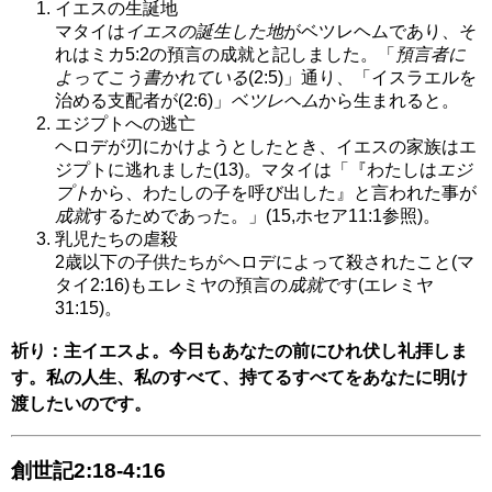
イエスの生誕地
マタイは
イエスの誕生した地
がベツレヘムであり、そ
れはミカ5:2の預言の成就と記しました。「
預言者に
よってこう書かれている
(2:5)」通り、「イスラエルを
治める支配者が(2:6)」
ベツレヘム
から生まれると。
エジプトへの逃亡
ヘロデが刃にかけようとしたとき、イエスの家族はエ
ジプトに逃れました(13)。マタイは「『わたしは
エジ
プト
から、わたしの子を呼び出した』と言われた事が
成就
するためであった。」(15,ホセア11:1参照)。
乳児たちの虐殺
2歳以下の子供たちがヘロデによって殺されたこと(マ
タイ2:16)もエレミヤの預言の
成就
です(エレミヤ
31:15)。
祈り：主イエスよ。今日もあなたの前にひれ伏し礼拝しま
す。私の人生、私のすべて、持てるすべてをあなたに明け
渡したいのです。
創世記2:18-4:16