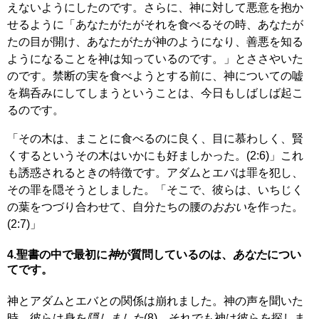
えないようにしたのです。さらに、神に対して悪意を抱か
せるように「あなたがたがそれを食べるその時、あなたが
たの目が開け、あなたがたが神のようになり、善悪を知る
ようになることを神は知っているのです。」とささやいた
のです。禁断の実を食べようとする前に、神についての嘘
を鵜呑みにしてしまうということは、今日もしばしば起こ
るのです。
「その木は、まことに食べるのに良く、目に慕わしく、賢
くするというその木はいかにも好ましかった。(2:6)」これ
も誘惑されるときの特徴です。アダムとエバは罪を犯し、
その罪を隠そうとしました。「そこで、彼らは、いちじく
の葉をつづり合わせて、自分たちの腰の
おおい
を作った。
(2:7)」
4.聖書の中で最初に
神
が質問しているのは、
あなた
につい
てです。
神とアダムとエバとの関係は崩れました。神の声を聞いた
時、彼らは身を
隠しました
(8)。それでも神は彼らを探しま