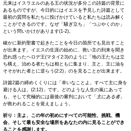
元来はイスラエルのある王の状況が多分この詩篇の背景に
あるものですが、今日的にはイエスを予見した詩篇として
最初の質問を私たちに投げかけていると私たちは読み解く
ことができるのです。なぜ「騒ぎ立ち」「つぶやくのか」
という問いかけがあります(1-2)。
確かに新約聖書で起きたことを今日の箇所でも見出すこと
が出来ます。イエスの生涯の始めに、救い主の到来を聞き
恐れ惑ったヘロデ王(マタイ2:3)のように「地の王たちは立
ち構え、治める者たちは相ともに集まり、主と、主に油を
そそがれた者とに逆らう(2:2)」のを見ることが出来ます。
詩篇2篇の締めくくりには「幸いなことよ。すべて主に身を
避ける人は。(2:12)」です。どのような人生の嵐にあって
も、そして究極的には最後の審判において「
主にある者
」
が救われることを覚えましょう。
祈り：主よ、この年の初めにすべての可能性、挑戦、機
会、そして最も安全な場所をあなたの内に見ることができ
ることを感謝します。