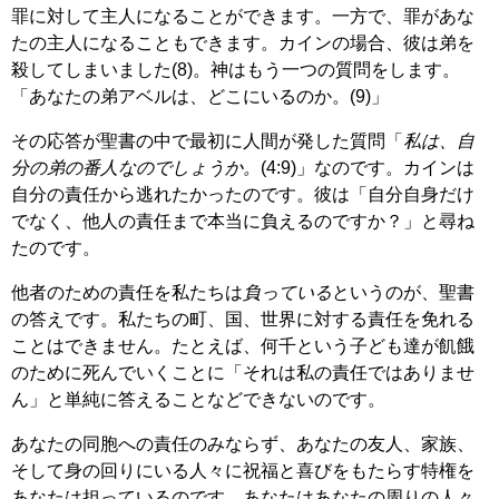
罪に対して主人になることができます。一方で、罪があな
たの主人になることもできます。カインの場合、彼は弟を
殺してしまいました(8)。神はもう一つの質問をします。
「あなたの弟アベルは、どこにいるのか。(9)」
その応答が聖書の中で最初に人間が発した質問「
私は、自
分の弟の番人なのでしょうか。
(4:9)」なのです。カインは
自分の責任から逃れたかったのです。彼は「自分自身だけ
でなく、他人の責任まで本当に負えるのですか？」と尋ね
たのです。
他者のための責任を私たちは
負っている
というのが、聖書
の答えです。私たちの町、国、世界に対する責任を免れる
ことはできません。たとえば、何千という子ども達が飢餓
のために死んでいくことに「それは私の責任ではありませ
ん」と単純に答えることなどできないのです。
あなたの同胞への責任のみならず、あなたの友人、家族、
そして身の回りにいる人々に祝福と喜びをもたらす特権を
あなたは担っているのです。あなたはあなたの周りの人々