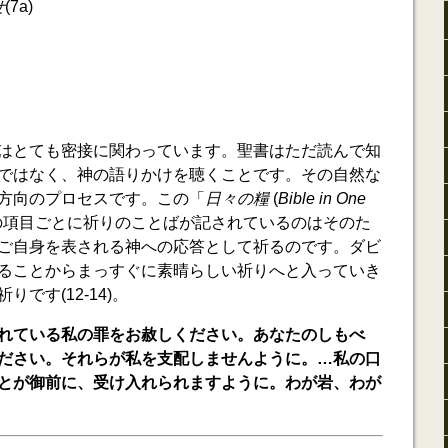
せ
(7a)
はとても密接に関わっています。聖書はただ読んで知
ではなく、神の語りかけを聴くことです。その自然な
方向のプロセスです。この「
日々の糧
(
Bible in One
の項目ごとに祈りのことばが記されているのはそのた
ご自身を表される神への応答として祈るのです。ダビ
ることからまっすぐに素晴らしい祈りへと入っていき
です(12-14)。
れている私の罪をお赦しください。あなたのしもべ
ださい。それらが私を支配しませんように。…私の口
とが御前に、受け入れられますように。わが岩、わが