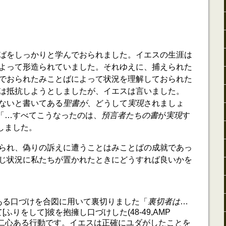
ばをしっかりと学んでおられました。イエスの生涯は
よって形造られていました。それゆえに、捕えられた
でおられたみことばによって状況を理解しておられた
は抵抗しようとしましたが、イエスは言いました。
ないと書いてある
聖書が
、どうして
実現
されましょ
に「…すべてこうなったのは、
預言者たちの書
が
実現
す
明しました。
られ、偽りの訴えに遭うことはみことばの成就であっ
じ状況に私たちが置かれたときにどうすれば良いかを
ある口づけを合図に用いて裏切りました「
裏切者は
…
ふりをして]彼を抱擁し口づけした(48-49,AMP
の二心ある行動です。イエスは正確にユダがしたことを