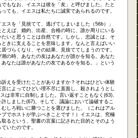
れでもなお、イエスは彼を「友」と呼びました。たと
あっても、イエスは私たちに誠実であられるのです。
エスを「見捨てて、逃げてしまいました（56b）」
たとえば、婚約、出産、合格の時に、誰か周りにいる
いたいと思うことは自然です。しかし、忠誠とは、そ
るときに支えることを意味します。なんと言えばいい
に居づらくなり、その結果、見捨ててしまうのです。
げ潮の時、あなたの友はあなたが誰かを知る。あなた
、あなたは誰があなたの友であるかを知る。」という
の訴えを受けたことがありますか？それはひどい体験
証言によってひどい理不尽に直面し、殺されようとし
イエスは非常に自制しました。言い返すこともなく(63)、
許しました(67)。そして、議論において論破するこ
、むしろ戦いに勝つことを選びました。（これはアル
ープでホストが学ぶべきことです！）イエスは、究極
ち取るという、聖書の言葉に記された目的とそのよう
っていたのです。