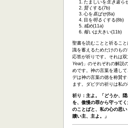
たましいを
生き返ら
賢く
する(7b)
心を
喜ばせ
(8a)
目を
明るく
する(8b)
戒め
(11a)
報い
は大きい(11b)
聖書を読むことと祈ること
識を蓄えるためだけのもの
応答が祈りです。それは双
Year
)」のそれぞれの解説
めです。神の言葉を通して
デは神の言葉の徳を称賛す
ます。ダビデの祈りは私の祈り
祈り：主よ。「どうか、隠
を、傲慢の罪から守ってく
のことばと、私の心の思い
贖い主、主よ。」