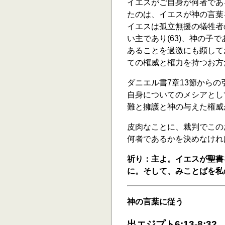
イエスがご自身が何者であ
たのは、イエスが神の言葉
イエスは孤立無援の犠牲者
い主であり(63)、神の子で
あることを過激にも顕して
ての権威と権力を持つお方
ダニエル書7章13節から
自身についてのメシアとし
難と擁護と神の与えた権威
皮肉なことに、裁判でこの
何者であるかを決めなければ
祈り：主よ。イエスが聖書
に。そして、みことばを私
神の言葉に従う
出エジプト6:13-8:32