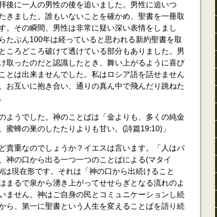
拝後に一人の男性の後を追いました。男性に追いつ
たきました。誰もいないことを確かめ、聖書を一冊取
す。その瞬間、男性は非常に疑い深い表情をしまし
らたぶん100年は経っていると思われる新約聖書を取
ところどころ破けて透けている部分もありました。男
け取ったのだと認識したとき、舞い上がるように喜び
ことは出来ませんでした。私はロシア語を話せません
、お互いに抱き合い、通りの真ん中で飛んだり跳ねた
。
のようでした。神のことばは「金よりも、多くの純金
蜜蜂の巣のしたたりよりも甘い。(詩篇19:10)」
ど貴重なのでしょうか？イエスは言います。「人はパ
、神の口から出る一つ一つのことばによる(マタイ
自制は現在形です。それは「神の口から出続けること
はまるで泉から湧き上がってせせらぎとなる流れのよ
いません。神はご自身の民とコミュニケーションし続
から、第一に聖書という人生を変えることばを語り続