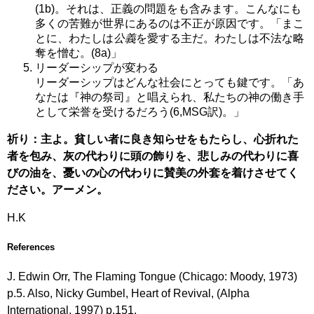
(1b)。それは、正義の問題をも含みます。こんなにも
多くの苦難が世界にあるのは不正が原因です。「まこ
とに、わたしは
公義
を愛する主だ。わたしは不法な略
奪を憎む。(8a)」
リーダーシップが変わる
リーダーシップはどんな社会にとっても鍵です。「あ
なたは『神の祭司』と唱えられ、私たちの神の働き手
として栄誉を受けるだろう(6,MSG訳)。」
祈り：主よ。貧しい者に良き知らせをもたらし、心折れた
者を包み、灰の代わりに頭の飾りを、悲しみの代わりに喜
びの油を、憂いの心の代わりに賛美の外套を着けさせてく
ださい。アーメン。
H.K
References
J. Edwin Orr, The Flaming Tongue (Chicago: Moody, 1973)
p.5. Also, Nicky Gumbel, Heart of Revival, (Alpha
International, 1997) p.151.