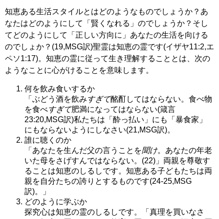
知恵ある生活スタイルとはどのようなものでしょうか？あ
なたはどのようにして「賢くなれる」のでしょうか？そし
てどのようにして「正しい方向に」あなたの生活を向ける
のでしょか？(19,MSG訳)聖霊は知恵の霊です(イザヤ11:2,エ
ペソ1:17)。知恵の霊に従って生き理解することとは、次の
ようなことに心がけることを意味します。
何を飲み食いするか
「ぶどう酒を飲み
すぎて
酩酊してはならない。食べ物
を食べ
すぎて
肥満になってはならない(箴言
23:20,MSG訳)私たちは「酔っ払い」にも「暴食家」
にもならないようにしなさい(21,MSG訳)。
誰に聴くのか
「あなたを生んだ父の言うことを
聞け
。あなたの年老
いた母をさげすんではならない。(22)」両親を尊敬す
ることは知恵のしるしです。知恵ある子どもたちは両
親を自分たちの誇りとするものです(24-25,MSG
訳)。」
どのように学ぶか
探究心は知恵の霊のしるしです。「真理を買いなさ