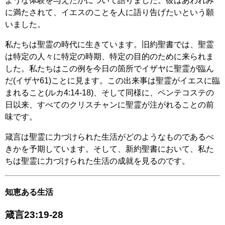
ような体験を与えたかについて語りました。彼はあわれみ
に満たされて、イエスのことを人に語り告げたいという願
いました。
私たちは聖霊の時代に生きています。旧約聖書では、聖霊
は特定の人々に特定の時期、特定の目的のために来られま
した。私たちはこの例を今日の箇所でイザヤに聖霊が臨ん
だ(イザヤ61)ことに見ます。この出来事は聖霊がイエスに臨
まれること(ルカ4:14-18)、そして同様に、ペンテコステの
日以来、すべてのクリスチャンに聖霊が注がれることの前
味です。
箴言は聖霊に力づけられた生活がどのようなものであるべ
きかを予期しています。そして、新約聖書において、私た
ちは聖霊に力づけられた生活の成就を見るのです。
知恵ある生活
箴言23:19-28