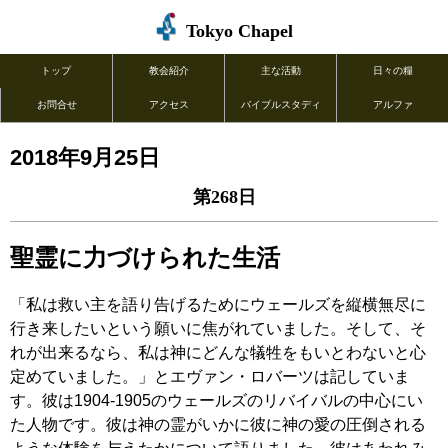
Tokyo Chapel
トップ
教会紹介
主な活動
日々の糧
お問合せ
アクセス
バイブルスタディ
アルファ
2018年9月25日
第268日
聖霊に力づけられた生活
「私は救い主を語り告げるためにウェールズを縦横無尽に
行き来したいという願いに焦がれていました。そして、そ
れが出来るなら、私は神にどんな犠牲をもいとわないと心
定めていました。」とエヴァン・ロバーツは記していま
す。彼は1904-1905のウェールズのリバイバルの中心にい
た人物です。彼は神の霊がいかに彼に神の愛の圧倒される