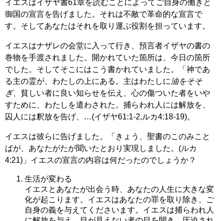
イエスはイザヤ書61章を読むことによってご自身の働きと
御国の宣言を告げました。それは不敵で革命的な宣言で
す。そしてあなたはそれを取り運ぶ役割を担っています。
イエスはナザレの会堂に入って行き、預言者イザヤの書の
巻物を手渡されました。開かれていた箇所は、今日の箇所
でした。そしてそこにはこう書かれていました。「神であ
る主の霊が、わたしの上にある。主はわたしに
油をそそ
ぎ
、貧しい者に良い知らせを伝え、心の傷ついた者をいや
すために、わたしを遣わされた。捕らわれ人には解放を、
囚人には釈放を告げ、…(イザヤ61:1-2,ルカ4:18-19)。
イエスは彼らに告げました。「きょう、聖書のこのみこと
ばが、あなたがたが聞いたとおり実現しました。(ルカ
4:21)」イエスの宣言の内容は何だったのでしょうか？
生活が変わる
イエスとあなたが出会う時、あなたの人生に大きな変
化が起こります。イエスはあなたの罪を取り除き、ご
自身の義を与えてくださいます。イエスは捕らわれ人
に解放を与え、目が見えない者の目を開き、圧迫され