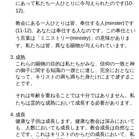
にあって私たち一人ひとりに今与えられたのです(10-
12)。
教会にある一人ひとりは皆、奉仕する人(minster)です
(11-12)。あなたは奉仕する人なのです。この奉仕とい
う言葉は「ミニストリー(ministry)」の意味がありま
す。私たちは皆、異なる賜物が与えられています。
成熟
これらの賜物の目的は私たちがみな、信仰の一致と神
の御子に関する知識の
一致
とに達し、完全におとなに
なって、キリストの満ち満ちた身たけにまで
達する
こ
とです。
それは年齢を重ねることでは十分ではありません。私
たちは霊的な成熟において成長する必要があります。
成長
健康な子供は成長します。健康な教会は深みにおいて
も、人数においても成長します。教会成長は自然なこ
とです。これはキリストのからだの成長において、私