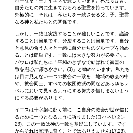
唯一なる「主」イエスを愛しています。私たちは皆、
自分たちの内に生きておられる聖霊を持っています。
究極的に、それは、私たちを一致させる父、子、聖霊
なる神と私たちとの関係です。
しかし、一致は実践することが難しいことです。議論
することは簡単です。分裂することは簡単です。自分
と意見の合う人々と一緒に自分たちのグループを始め
ることは簡単です。一致には大きな努力が必要です。
パウロは私たちに「平和のきずなで結ばれて御霊の一
致を
熱心に保ちなさい
。(3)」と勧めています。私たち
は目に見えない一つの教会の一致を、地域の教会の中
や、教会同士、すべての教団教派の間などあらゆるレ
ベルにおいて見えるようにする努力を惜しまないよう
にする必要があります。
イエスは十字架に赴く前に、ご自身の教会が世が信じ
るために一つとなるように祈りました(ヨハネ17:21-
23)。この一致は神の一致を基礎にしています。です
からそれは真理に背くことではありえません(17,23)。