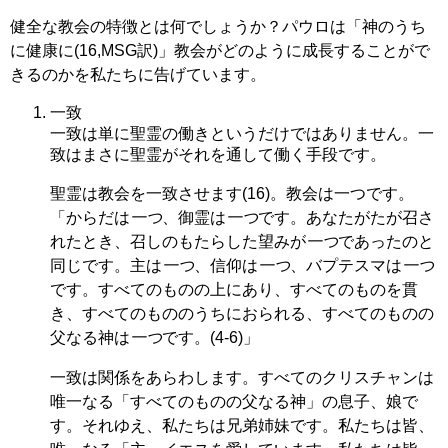
健全な教会の特徴とは何でしょうか？パウロは「神のうち
に健康に(16,MSG訳)」教会がどのように成長することがで
きるのかを私たちに告げています。
一致
一致は単に聖霊の働きというだけではありません。一
致はまさに聖霊がそれを通して働く手段です。
聖霊は教会を一致させます(16)。教会は一つです。
「からだは
一つ
、御霊は
一つ
です。あなたがたが召さ
れたとき、召しのもたらした望みが
一つ
であったのと
同じです。主は
一つ
、信仰は
一つ
、バプテスマは
一つ
です。すべてのものの上にあり、すべてのものを貫
き、すべてのもののうちにおられる、すべてのものの
父なる神は
一つ
です。(4-6)」
一致は関係をあらわします。すべてのクリスチャンは
唯一なる「すべてのものの父なる神」の息子、娘で
す。それゆえ、私たちは兄弟姉妹です。私たちは皆、