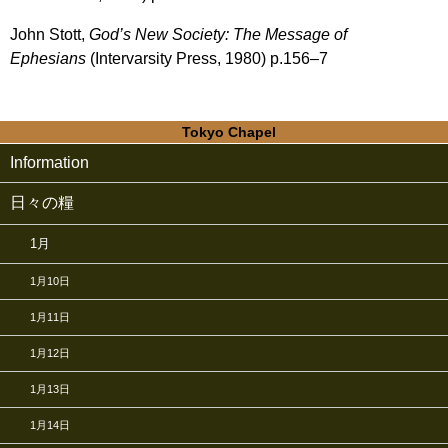
John Stott,
God’s New Society: The Message of
Ephesians
(Intervarsity Press, 1980) p.156–7
Tokyo Chapel
Information
日々の糧
1月
1月10日
1月11日
1月12日
1月13日
1月14日