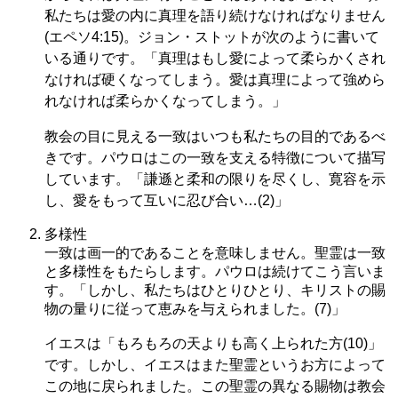
私たちは愛の内に真理を語り続けなければなりません
(エペソ4:15)。ジョン・ストットが次のように書いて
いる通りです。「真理はもし愛によって柔らかくされ
なければ硬くなってしまう。愛は真理によって強めら
れなければ柔らかくなってしまう。」
教会の目に見える一致はいつも私たちの目的であるべ
きです。パウロはこの一致を支える特徴について描写
しています。「謙遜と柔和の限りを尽くし、寛容を示
し、愛をもって互いに忍び合い…(2)」
多様性
一致は画一的であることを意味しません。聖霊は一致
と多様性をもたらします。パウロは続けてこう言いま
す。「しかし、私たちはひとりひとり、キリストの賜
物の量りに従って恵みを与えられました。(7)」
イエスは「もろもろの天よりも高く上られた方(10)」
です。しかし、イエスはまた聖霊というお方によって
この地に戻られました。この聖霊の異なる賜物は教会