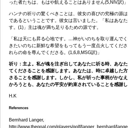
った者たちは、もはや飢えることはありません(5,NIV訳)
ハンナの祈りの驚くべきことは、彼女の喜びの究極の源は
であるということです。彼女は言いました。「私はあなた
す。(1)」主は魂が満ち足りるための源です。
「私は天にも昇る心地です。…神がいのちを取り運んでく
きたいのちに新鮮な希望をもってもう一度点火してくださ
れらの命を尊んでくださる。(1,6,8,MSG訳)」
祈り：主よ。私が魂を注ぎ出してあなたに祈る時、あなた
てくださることを感謝します。あなたは、時に卓越した方
さることを感謝します。しかし、私が祈った事柄がかなえ
かろうとも、あなたの平安が約束されていることを感謝し
H.K
References
Bernhard Langer,
http://www.thegoal.com/players/golf/langer_bernhard/lange