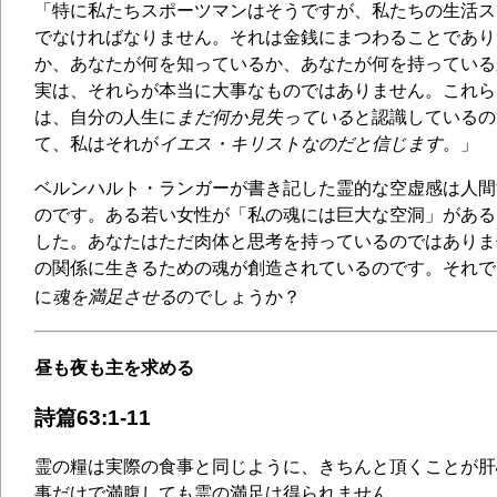
「特に私たちスポーツマンはそうですが、私たちの生活ス
でなければなりません。それは金銭にまつわることであり
か、あなたが何を知っているか、あなたが何を持っている
実は、それらが本当に大事なものではありません。これら
は、自分の人生に
まだ何か見失っている
と認識しているの
て、私はそれが
イエス・キリストなのだと信じます
。」
ベルンハルト・ランガーが書き記した霊的な空虚感は人間
のです。ある若い女性が「私の魂には巨大な空洞」がある
した。あなたはただ肉体と思考を持っているのではありま
の関係に生きるための魂が創造されているのです。それで
に
魂を満足させる
のでしょうか？
昼も夜も主を求める
詩篇63:1-11
霊の糧は実際の食事と同じように、きちんと頂くことが肝
事だけで満腹しても霊の満足は得られません。