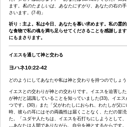
ます。
私のたましいは、あなたにすがり
、あなたの右の手
さいます。(7-8)」
祈り：主よ。私は今日、あなたを慕い求めます。私の霊的
な食物で私の魂を満ち足らせてくださることを感謝します
にもまさります。
イエスを通して神と交わる
ヨハネ10:22-42
どのようにしてあなたや私は神と交わりを持つのでしょう
イエスとの交わりが神との交わりです。イエスを迫害した
が神だと認識していることを知っていました(33)。イエ
つです。(30)」また「父がわたしにおられ、わたしが父にい
時、彼らの耳にはその両義性は届くことなく、ただの冒涜
た。「ユダヤ人たちは、イエスを石打ちにしようとして、
…あなたは人間でありながら、自分を神とするからです。