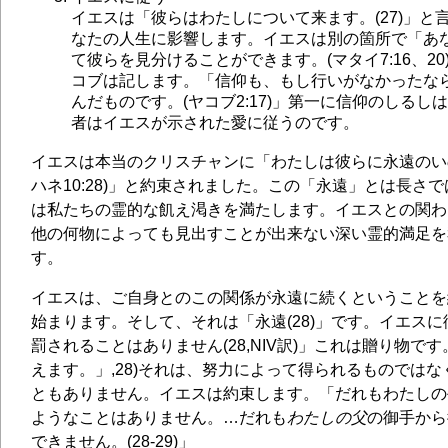
イエスは「彼らはわたしについて来ます。(27)」と
なたの人生に影響します。イエスは別の箇所で「あ
て彼らを見分けることができます。(マタイ7:16、2
コブは記します。「信仰も、もし行いがなかったな
んだものです。(ヤコブ2:17)」第一に信仰のしる
者はイエスが示された愛に従うのです。
イエスは本当のクリスチャンに「わたしは彼らに永遠のい
ハネ10:28)」と約束されました。この「永遠」とは長さ
は私たちの霊的な飢え渇きを満たします。イエスとの関わ
他の何物によっても見出すことが出来ない深い霊的満足を
す。
イエスは、ご自身とのこの関係が永遠に続くということを
始まります。そして、それは「永遠(28)」です。イエス
罰されることはありません(28,NIV訳)」これは贈り物で
えます。」,28)それは、努力によって得られるものでは
ともありません。イエスは約束します。「だれもわたしの
ようなことはありません。…だれも
わたしの父
の御手から
できません。(28-29)」