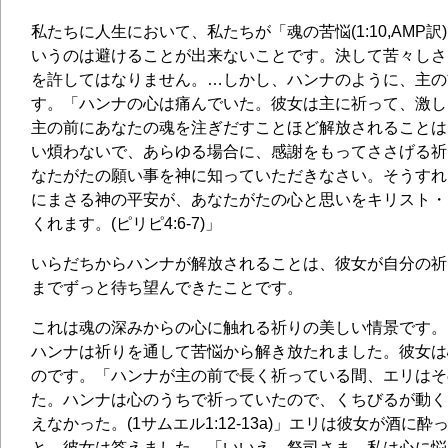
私たちに人生において、私たちが「魂の苦悩(1:10,AMP
いうのは避けることが出来ないことです。決して苦々しさ
を許してはなりません。…しかし、ハンナのように、主の
す。「ハンナの心は痛んでいた。彼女は主に祈って、激しく泣
主の前にあなたの魂を注ぎだすことほど解放されることは
い煩わないで、あらゆる場合に、感謝をもってささげる祈
なたがたの願い事を神に知っていただきなさい。そうすれ
にまさる神の平安が、あなたがたの心と思いをキリスト・
くれます。(ピリピ4:6-7)」
いらだちからハンナが解放されることは、彼女が自分の祈
までずっと待ち望んできたことです。
これは魂の深みからの心に触れる祈りの美しい情景です。
ハンナは祈りを通して苦悩から解き放たれました。彼女は
のです。「ハンナが主の前で長く祈っている間、エリはそ
た。ハンナは心のうちで祈っていたので、くちびるが動く
えなかった。(1サムエル1:12-13a)」エリは彼女が酒に
と、彼女は答えました。「いいえ、祭司さま。私は心に悩