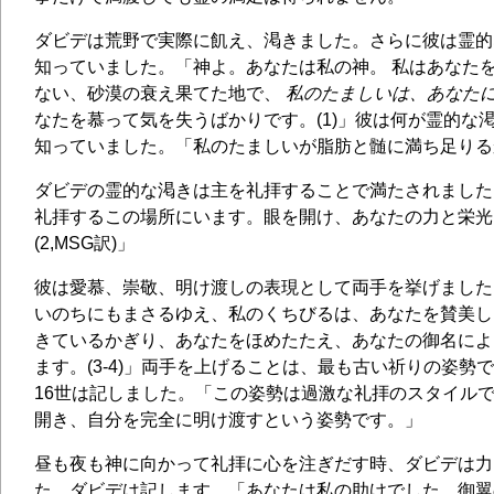
ダビデは荒野で実際に飢え、渇きました。さらに彼は霊的
知っていました。「神よ。あなたは私の神。 私はあなたを
ない、砂漠の衰え果てた地で、
私のたましいは、あなた
なたを慕って気を失うばかりです。(1)」彼は何が霊的な
知っていました。「私のたましいが脂肪と髄に満ち足りるか
ダビデの霊的な渇きは主を礼拝することで満たされました
礼拝するこの場所にいます。眼を開け、あなたの力と栄光
(2,MSG訳)」
彼は愛慕、崇敬、明け渡しの表現として両手を挙げました
いのちにもまさるゆえ、私のくちびるは、あなたを賛美し
きているかぎり、あなたをほめたたえ、あなたの御名によ
ます。(3-4)」両手を上げることは、最も古い祈りの姿勢
16世は記しました。「この姿勢は過激な礼拝のスタイル
開き、自分を完全に明け渡すという姿勢です。」
昼も夜も神に向かって礼拝に心を注ぎだす時、ダビデは力
た。ダビデは記します。「あなたは私の助けでした。御翼