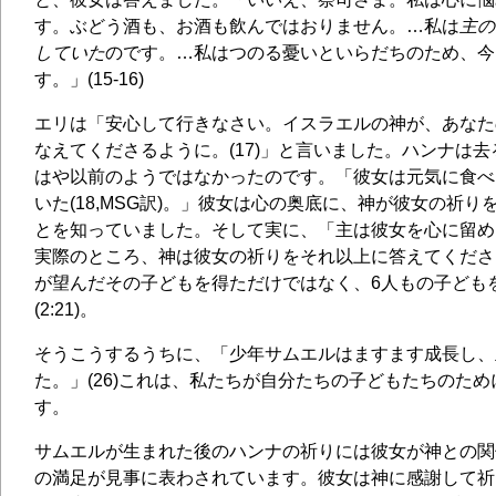
す。ぶどう酒も、お酒も飲んではおりません。…私は
主の
していた
のです。…私はつのる憂いといらだちのため、今
す。」(15-16)
エリは「安心して行きなさい。イスラエルの神が、あなた
なえてくださるように。(17)」と言いました。ハンナは
はや以前のようではなかったのです。「彼女は元気に食べ
いた(18,MSG訳)。」彼女は心の奥底に、神が彼女の祈
とを知っていました。そして実に、「主は彼女を心に留めら
実際のところ、神は彼女の祈りをそれ以上に答えてくださ
が望んだその子どもを得ただけではなく、6人もの子ども
(2:21)。
そうこうするうちに、「少年サムエルはますます成長し、
た。」(26)これは、私たちが自分たちの子どもたちのた
す。
サムエルが生まれた後のハンナの祈りには彼女が神との関
の満足が見事に表わされています。彼女は神に感謝して祈