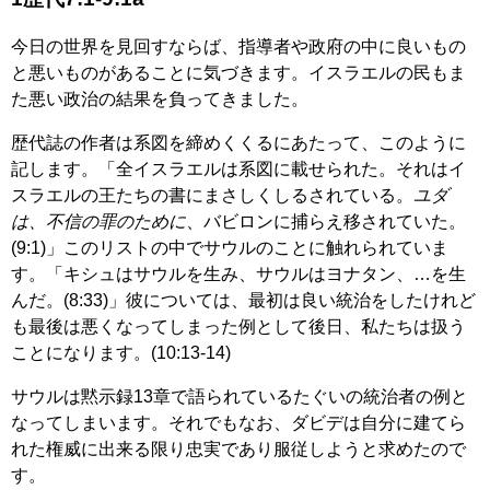
今日の世界を見回すならば、指導者や政府の中に良いもの
と悪いものがあることに気づきます。イスラエルの民もま
た悪い政治の結果を負ってきました。
歴代誌の作者は系図を締めくくるにあたって、このように
記します。「全イスラエルは系図に載せられた。それはイ
スラエルの王たちの書にまさしくしるされている。
ユダ
は、不信の罪のために
、バビロンに捕らえ移されていた。
(9:1)」このリストの中でサウルのことに触れられていま
す。「キシュはサウルを生み、サウルはヨナタン、…を生
んだ。(8:33)」彼については、最初は良い統治をしたけれど
も最後は悪くなってしまった例として後日、私たちは扱う
ことになります。(10:13-14)
サウルは黙示録13章で語られているたぐいの統治者の例と
なってしまいます。それでもなお、ダビデは自分に建てら
れた権威に出来る限り忠実であり服従しようと求めたので
す。