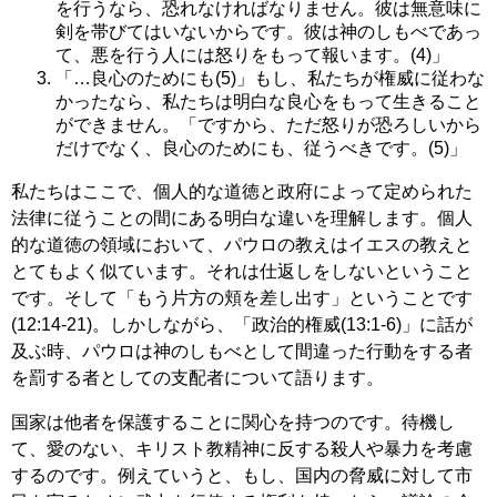
を行うなら、恐れなければなりません。彼は無意味に
剣を帯びてはいないからです。彼は神のしもべであっ
て、悪を行う人には怒りをもって報います。(4)」
「…良心のためにも(5)」もし、私たちが権威に従わな
かったなら、私たちは明白な良心をもって生きること
ができません。「ですから、ただ怒りが恐ろしいから
だけでなく、良心のためにも、従うべきです。(5)」
私たちはここで、個人的な道徳と政府によって定められた
法律に従うことの間にある明白な違いを理解します。個人
的な道徳の領域において、パウロの教えはイエスの教えと
とてもよく似ています。それは仕返しをしないということ
です。そして「もう片方の頬を差し出す」ということです
(12:14-21)。しかしながら、「政治的権威(13:1-6)」に話が
及ぶ時、パウロは神のしもべとして間違った行動をする者
を罰する者としての支配者について語ります。
国家は他者を保護することに関心を持つのです。待機し
て、愛のない、キリスト教精神に反する殺人や暴力を考慮
するのです。例えていうと、もし、国内の脅威に対して市