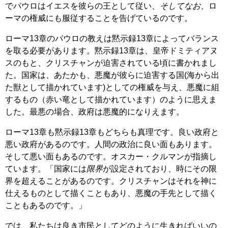
でパウロはイエスを彼らの王として従い、
そしてなお
、ロ
ーマの権威にも服従することを告げているのです。
ローマ13章のパウロの教えは黙示録13章によってバランス
を取る必要があります。黙示録13章は、皇帝ドミティアヌ
スのもと、クリスチャンが迫害されている頃に書かれまし
た。国家は、あたかも、悪魔が彼らに迫害する国(海から出
た獣として描かれています)としての権威を与え、悪魔に組
するもの（赤い竜として描かれています）のように思えま
した。最悪の場合、政府は悪魔的になりえます。
ローマ13章も黙示録13章もどちらも真理です。良い政府と
悪い政府があるのです。人間の政治に良い面もあります。
そして悪い面もあるのです。オスカー・クルマンが指摘し
ています。「国家には
限界
が設定されており、時にその限
界を超えることがあるのです。クリスチャンはそれを神に
仕えるものとして描くこともあり、悪魔の手先として描く
こともあるのです。」
では、私たちは良き市民としてどのように生きればいいの