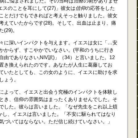
の病に悩まされました。その当時は治療の術がありませ
エスのことを耳にして(27)」彼女は
信仰
の応答をした
ことだけでもできればと考えそっと触りました。彼女
考えていたからです(28)。そして、出血は止まり、痛
(29)。
々に深いインパクトを与えます。イエスは女に「…安
かからず、すこやかでいなさい。(平和のうちに行き
由でありなさい,NIV訳)」（34）と言いました。12
置き換えられたのです。あなたが人生に葛藤してお
ていたとしても、この女のように、イエスに助けを求
しょう。
によって、イエスと出会う究極のインパクトを体験し
とき、信仰の雰囲気はまったくありませんでした。そ
でした。彼らは言いました。「なぜ先生をこれ以上煩
5)しかし、イエスは言いました。「不安に駆られてはなり
気づいてはならない。ただ信じ続けていなさい。」