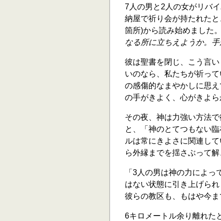
7人の男と2人の女がリバ
納屋で祈り会が持たれたと
箇所)から読み始めました
なる所に立ちえようか。手
彼は聖書を閉じ、こう言い
いのなら、私たちが祈って
の感傷的なまやかしに思え
の手がきよく、心がきよら
その夜、神は力強い方法で
と、「神のとてつもない臨
ルは常にきよさに関連して
ら外縁までを揺さぶって解
「3人の男は神の力によっ
はない状態に引き上げられ
彼らの教区も、もはや今ま
6キロメートル余り離れた