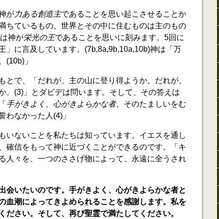
神が
力ある創造主
であることを思い起こさせることか
満ちているもの、世界とその中に住むものは主のもの
には神が
栄光の王
であることを思いに刻みます。5回に
言及しています。(7b,8a,9b,10a,10b)神は「万
10b)」
もとで、「だれが、主の山に登り得ようか。だれが、
か。(3)」とダビデは問います。そして、その答えは
「
手がきよく、心がきよらかな者
、そのたましいをむ
わなかった人(4)」
もいないことを私たちは知っています。イエスを通し
、確信をもって神に近づくことができるのです。「キ
る人々を、一つのささげ物によって、永遠に全うされ
出会いたいのです。手がきよく、心がきよらかな者と
の血潮によってきよめられることを感謝します。私を
ください。そして、再び聖霊で満たしてください。