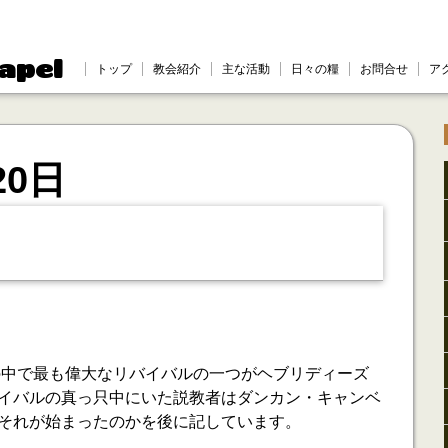
apel
トップ
教会紹介
主な活動
日々の糧
お問合せ
ア
20日
史の中で最も偉大なリバイバルの一つがヘブリディーズ
イバルの真っ只中にいた説教者はダンカン・キャンベ
それが始まったのかを後に記しています。