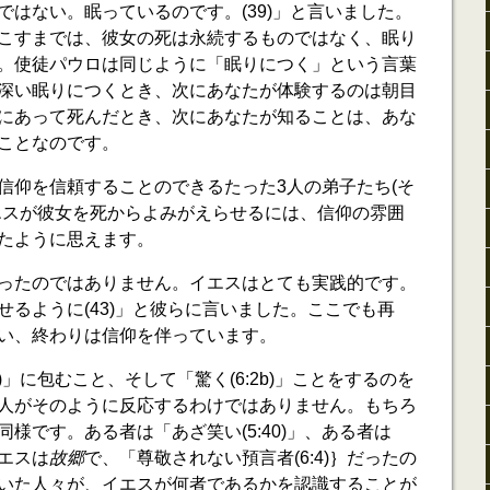
ではない。眠っているのです。(39)」と言いました。
こすまでは、彼女の死は永続するものではなく、眠り
。使徒パウロは同じように「眠りにつく」という言葉
深い眠りにつくとき、次にあなたが体験するのは朝目
にあって死んだとき、次にあなたが知ることは、あな
ことなのです。
信仰を信頼することのできるたった3人の弟子たち(そ
エスが彼女を死からよみがえらせるには、信仰の雰囲
たように思えます。
ったのではありません。イエスはとても実践的です。
せるように(43)」と彼らに言いました。ここでも再
い、終わりは信仰を伴っています。
)」に包むこと、そして「驚く(6:2b)」ことをするのを
人がそのように反応するわけではありません。もちろ
様です。ある者は「あざ笑い(5:40)」、ある者は
イエスは
故郷
で、「尊敬されない預言者(6:4)｝だったの
いた人々が、イエスが何者であるかを認識することが