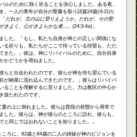
イバルのために熱く祈ることを決心しました。ある夜、
き、一人の青年が自分の聖書を取り詩篇24篇(今日の
。「
だれが、主の山に登りえようか。だれが、その聖
がきよく、心がきよらかな者
…。(24:3-4a)」
ました。「もし、私たち自身が神との正しい関係にな
いる祈りも、私たちがここで待っている待望も、ただ
てきた。」彼は、神にリバイバルのために、自分自身
かかどうかを尋ねました。
彼らと出会われたのです。彼らが神を待ち望んでいる
在が納屋に流れ込んできたのです。」彼らはリバイバ
いることを理解するに至りました。力は教区の中心か
き放たれたのです。
て藁の上に倒れました。彼らは普段の状態から尋常で
ました。彼らは、神が彼らのところに訪れ、彼らも、
でと同じではおれないことを知りました。」
ところに、82歳と84歳の二人の姉妹が神のビジョンを