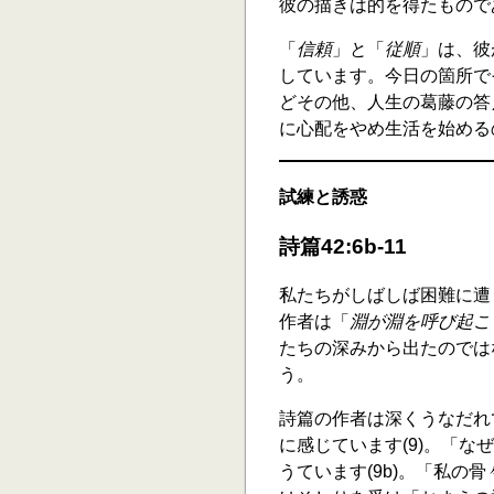
彼の描きは的を得たもので
「
信頼
」と「
従順
」は、彼
しています。今日の箇所で
どその他、人生の葛藤の答
に心配をやめ生活を始める
試練と誘惑
詩篇42:6b-11
私たちがしばしば困難に遭
作者は「
淵が淵を呼び起こ
たちの深みから出たのでは
う。
詩篇の作者は深くうなだれ
に感じています(9)。「
うています(9b)。「私の