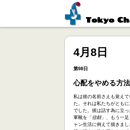
Tokyo Ch
4月8日
第98日
心配をやめる方
私は彼の名前さえも覚えて
た。それは私たちがともに
でした。彼は話す為に立っ
軍靴を「
信頼
」、もう一足
ャン生活に例えて描きまし