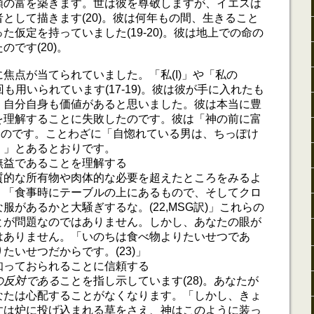
額の富を築きます。世は彼を尊敬しますが、イエスは
として描きます(20)。彼は何年もの間、生きること
た仮定を持っていました(19-20)。彼は地上での命の
です(20)。
焦点が当てられていました。「私(I)」や「私の
1回も用いられています(17-19)。彼は彼が手に入れたも
、自分自身も価値があると思いました。彼は本当に豊
を理解することに失敗したのです。彼は「神の前に富
ったのです。ことわざに「自惚れている男は、ちっぽけ
。」とあるとおりです。
無益であることを理解する
質的な所有物や肉体的な必要を超えたところをみるよ
。「食事時にテーブルの上にあるもので、そしてクロ
服があるかと大騒ぎするな。(22,MSG訳)」これらの
とが問題なのではありません。しかし、あなたの眼が
はありません。「いのちは食べ物よりたいせつであ
たいせつだからです。(23)」
知っておられることに信頼する
の反対である
ことを指し示しています(28)。あなたが
なたは心配することがなくなります。「しかし、きょ
すは炉に投げ込まれる草をさえ、神はこのように装っ