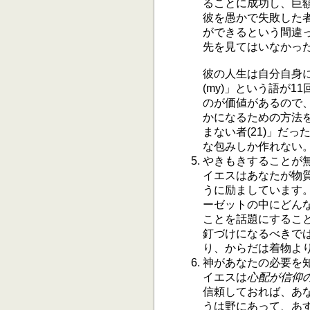
ることに成功し、巨
彼を愚かで失敗した者
ができるという間違っ
先を見てはいなかったの
彼の人生は自分自身に
(my)」という語が1
のが価値があるので
かになるための方法
まない者(21)」だ
な包みしか作れない
やきもきすることが
イエスはあなたが物
うに励ましています
ーゼットの中にどんな
ことを話題にするこ
釘づけになるべきで
り、からだは着物より
神があなたの必要を
イエスは
心配が信仰
信頼しておれば、あ
うは野にあって、あ