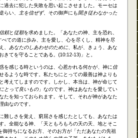
の民に過去に犯した失敗を思い起こさせました。モーセは
逆らい、
主を信ぜず
、その御声にも
聞き従わなかった
。
信頼
と
従順
を求めました。「あなたの神、主を恐れ、
主のすべての道に歩み、主を愛し、心を尽くし、精神を尽
え、
あなたのしあわせのために
、私が、きょう、あな
てを守ることである。(10:12-13)」と。
惑を感じる時というのは、心惹かれる何かが、神に
信
せるような時です。私たちにとっての最善は神よりも
と考えてしますのです。しかし、本当は、神が命じて
にとって良いもの
」なのです。神はあなたを愛してい
なたを知っておられます。そして、それが神があなた
理由なのです。
に難しさを覚え、窮屈さを感じたとしても、あなたは
す。全能なる神、「天ともろもろの天の天、地とそこ
)」を御持ちになるお方、そのお方が「ただあなたの先祖