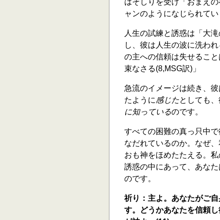
はそしりを受け「おまえの神
ャンのようになじられてい
人生の試練と誘惑は「大滝
し、彼は人生の波に洗われ
の主への信頼は失せること
束なさる(8,MSG訳)」
急流のイメージは続き、彼
たように
感じた
としても、
に知っている
のです。
すべての困難の真っ只中で
なだれているのか。なぜ、
おも神をほめたたえる。私
誘惑の中にあって、あなた
のです。
祈り：主よ。あなたがご自
す。どうかあなたを信頼し