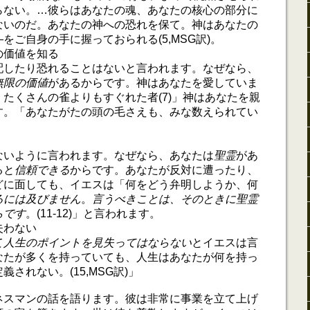
らない。…彼らはあなたの魂、あなたの核心の部分に
ないのだ。あなたの神への恐れを保て。神はあなたの
をご自身の手に握っておられる(5,MSG訳)。
の価値を知る
配したり恐れることはないと言われます。なぜなら、
無限の価値
があるからです。神はあなたを愛していま
たくさんの雀よりもすぐれた者(7)」神はあなたを親
す。「あなたがたの頭の毛さえも、みな数えられてい
ないように言われます。なぜなら、あなたは
聖霊
があ
ると
信頼できる
からです。あなたが反対に遭ったり、
どに面しても、イエスは「何をどう弁明しようか、何
るには及びません
。
言うべきことは、そのときに聖霊
らです
。(11-12)」と言われます。
失わない
て
人生のポイントを見失ってはならない
とイエスは言
なたが多くを持っていても、人生はあなたが何を持っ
されない。(15,MSG訳)」
ネスマンの話を語ります。彼は非常に事業を立て上げ