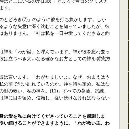
はどこにいるのか(10b) 」とまるで今日のクリスチ
ます。
のとどろき(7)」のように彼を打ち負かします。しか
るような失意に深く沈むことを知っていましたが、彼
はありません。「神は私を一日中愛してくださると約
は神を「わが巌」と呼んでいます。神が彼を忘れ去っ
彼は立つべき大いなる確かなお方としての神を
現実的
彼は言います。「わがたましいよ。なぜ、おまえはう
私の前で思い乱れているのか。神を待ち望め。私はな
の顔の救い、私の神を。(11)」すべての葛藤、試練、
は神に目を留め、信頼し、従い続けなければならない
身の愛を私に向けてくださっていることを感謝しま
従い続けることができますように。「わが救い主、わ