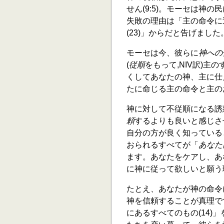
せん(9:5)。モーセは神
失敗の理由は「主の命令に
(23)」からだと告げました
モーセは今、彼らに
神への
(
従順
をもって,NIV訳)
くしてあなたの神、主に仕
たに命じる主の命令と主のおき
神に対して不従順になる誘
頼
するよりも良いと感じさ
自分の方が良く知っている
おられるすべてが「
あなた
ます。あなたをケアし、あ
に神に従って欲しいと願う
たとえ、あなたが神の命令
神を信頼することが真理で
にあるすべてのもの(14