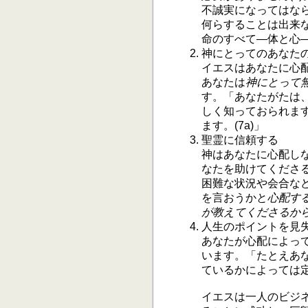
不誠実になってはな
何らすることは出来
命のすべて―体と心―
神にとってのあなた
イエスはあなたに心
あなたは
神にとって
す。「あなたがたは、
しく知っておられま
ます。(7a)」
聖霊に信頼する
神はあなたに心配し
なたを助けてくださ
困難な状況や会合な
を言おうかと
心配す
が教えてくださるか
人生のポイントを見
あなたが心配によっ
います。「たとえあ
ているかによっては定義
イエスは一人のビジ