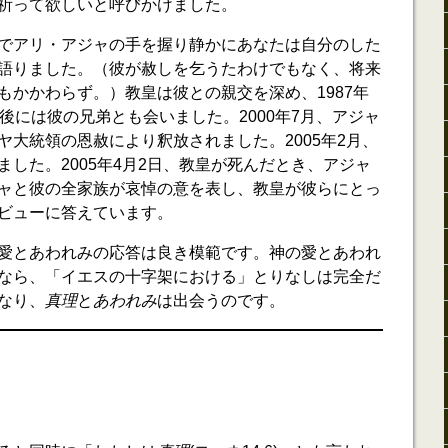
祈って欲しいと呼びかけました。
でアリ・アジャの手を握り静かにあなたは自分のした
語りました。（彼が赦しを乞うたわけでもなく、将来
もかかわらず。）教皇は彼との親交を深め、1987年
後には彼の兄弟とも会いました。2000年7月、アジャ
ヤ大統領の恩赦により釈放されました。2005年2月、
した。2005年4月2日、教皇が死んだとき、アジャ
ャと彼の全家族が哀悼の意を表し、教皇が彼らにとっ
ビューに答えています。
愛とあわれみの応答は良き模範です。神の愛とあわれ
なら、「イエスの十字架における」とりなしは完全だ
なり、
真理
と
あわれみ
は出会うのです。