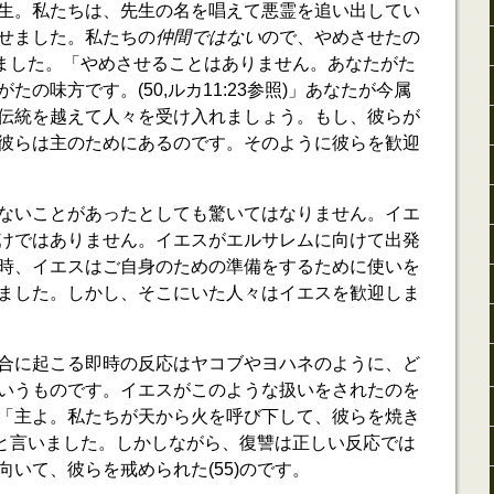
生。私たちは、先生の名を唱えて悪霊を追い出してい
せました。私たちの
仲間ではない
ので、やめさせたの
答えました。「やめさせることはありません。あなたがた
の味方です。(50,ルカ11:23参照)」あなたが今属
伝統を越えて人々を受け入れましょう。もし、彼らが
彼らは主のためにあるのです。そのように彼らを歓迎
ないことがあったとしても驚いてはなりません。イエ
けではありません。イエスがエルサレムに向けて出発
時、イエスはご自身のための準備をするために使いを
ました。しかし、そこにいた人々はイエスを歓迎しま
合に起こる即時の反応はヤコブやヨハネのように、ど
いうものです。イエスがこのような扱いをされたのを
「主よ。私たちが天から火を呼び下して、彼らを焼き
)」と言いました。しかしながら、復讐は正しい反応では
いて、彼らを戒められた(55)のです。