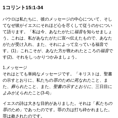
1コリント15:1-34
パウロは私たちに、彼のメッセージの中心について、そし
てなぜ彼がイエスにそれほど心を尽くして従うのかについ
て語ります。「私は今、あなたがたに
福音
を知らせましょ
う。これは、私があなたがたに宣べ伝えたもので、あなた
がたが受け入れ、また、それによって立っている福音で
す。(1)」これこそが、あなた方が救われたところの
福音
で
す(2)。それをしっかりつかみましょう。
1.メッセージ
それはとても単純なメッセージです。「キリストは、聖書
の示すとおりに、私たちの
罪のために死なれた
こと、ま
た、
葬られた
こと、また、
聖書の示すとおりに
、三日目に
よみがえられた
こと(3-4)」
イエスの詩は大きな目的がありました。それは「
私たちの
罪のため
」であったのです。罪の力は打ち砕かれました。
罪は赦されたのです。