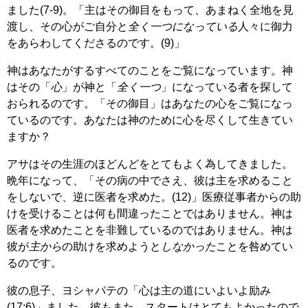
ました(7-9)。「主はその御目をもって、あまねく全地を見
渡し、その心がご自分と
全く一つになっている
人々に御力
をあらわしてくださるのです。(9)」
神はあなたがするすべてのことをご覧になっています。神
はその「
心
」が神と「
全く一つ
」になっている者を探して
おられるのです。「その御目」はあなたの心をご覧になっ
ているのです。あなたは神のために心を尽くして生きてい
ますか？
アサはその生涯のほどんどをとてもよく為してきました。
晩年になって、「その病の中でさえ、彼は主を求めること
をしないで、逆に医者を求めた。(12)」医療従事者からの助
けを受けることは何も間違ったことではありません。神は
医者を求めたことを非難しているのではありません。神は
彼が
主から
の助けを求めようと
しなかった
ことを咎めてい
るのです。
彼の息子、ヨシャパテの「心は主の道にいよいよ励み
(17:6)」ました。彼もまた、スタートはとてもよかったので