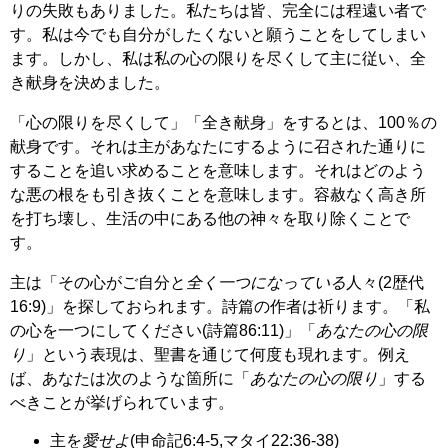
りの失敗もありました。私たちは皆、完全には程遠い者で
す。私は今でも自分がしたくないと願うことをしてしまい
ます。しかし、私は私の心の限りを尽くして主に従い、全
き献身を決めました。
「心の限りを尽くして」「全き献身」をするとは、100％の
献身です。それは主があなたにするように召された通りに
することを追い求めることを意味します。それはどのよう
な悪の根をも引き抜くことを意味します。容赦なく高き所
を打ち壊し、生活の中にある他の神々を取り除くことで
す。
主は「その心がご自分と
全く一つになっている
人々(2歴代
16:9)」を探しておられます。詩篇の作者は祈ります。「私
の心を一つにしてください(詩篇86:11)」「
あなたの心の限
り
」という表現は、聖書を通じて何度も現れます。例え
ば、あなたは次のような箇所に「
あなたの心の限り
」する
べきことが挙げられています。
主を
愛せよ
(申命記6:4-5,マタイ22:36-38)