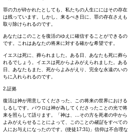
罪の力が砕かれたとしても、私たちの人生ににはその存在
は残っています。しかし、来るべき日に、罪の存在さえも
取り除けられるのです。
あなたはこのことを復活のゆえに確信することができるの
です。これはあなたの将来に対する確かな希望です。
イエスは死に、葬られました。ある日、あなたも死に葬ら
れるでしょう。イエスは死からよみがえられました。ある
日、あなたもまた、死からよみがえり、完全な永遠のいの
ちに入れられるのです。
2.証拠
復活は神が用意してくださった、この将来の世界における
しるしです。パウロは神が為してくださったことの光で将
来を照らして語ります。「神は、…その方を死者の中から
よみがえらせることによって、このことの
確証
をすべての
人にお与えになったのです。(使徒17:31)」信仰は不合理な