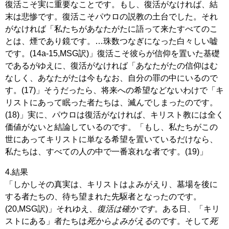
復活こそ実に重要なことです。もし、復活がなければ、結
末は悲惨です。復活こそパウロの説教の土台でした。それ
がなければ「私たちがあなたがたに語って来たすべてのこ
とは、煙であり鏡です。…珠数つなぎになった白々しい嘘
です。(14a-15,MSG訳)」復活こそ彼らが信仰を置いた基礎
であるがゆえに、復活がなければ「あなたがたの信仰はむ
なしく、あなたがたは今もなお、自分の罪の中にいるので
す。(17)」そうだったら、将来への希望などないわけで「キ
リストにあって眠った者たちは、滅んでしまったのです。
(18)」実に、パウロは復活がなければ、キリスト教には全く
価値がないと結論しているのです。「もし、私たちがこの
世にあってキリストに単なる希望を置いているだけなら、
私たちは、すべての人の中で一番哀れな者です。(19)」
4.結果
「しかしその真実は、キリストはよみがえり、墓場を後に
する者たちの、待ち望まれた先駆者となったのです。
(20,MSG訳)」それゆえ、
復活は確かです
。ある日、「キリ
ストにある」者たちは
死からよみがえる
のです。そして
死