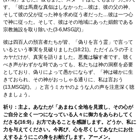
す。「彼は馬鹿な真似はしなかった…彼は、彼の父の神、
そして彼の父が従った神を求め従う者だった…彼は一つ心
で神に従った。そして、彼はその地域にあった娼館である
宗教施設を取り除いた(3-6,MSG訳)」
彼は四百人の預言者たちが皆、「偽りを言う霊」で言って
いるという事実を見破りました(18:21)。ただイムラの子ミ
カヤだけが、真実を語りました。悪魔は騙す者です。聴く
べき声がわずかな時であっても、私たちは神の洞察を必要
としており、偽りによって愚かにならず、「神は確かに生
きておられ、その神がおっしゃる通りに、私は言おう
(13,MSG訳)。」と言うミカヤのような人の声を注意深く聴
きましょう。
祈り：主よ。あなたが「あまねく全地を見渡し、その心が
ご自分と全く一つになっている人々に御力をあらわしてく
ださる(16:9)」お方であることを感謝します。どうか、私に
力を与えてください。今再び、心を尽くしてあなたにお仕
えするようにこの身をお献げします。アーメン。