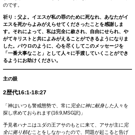
のです。
祈り：父よ。イエスが私の罪のために死なれ、あなたがイ
エスを死からよみがえらせてくださったことを感謝しま
す。それによって、私は完全に赦され、自由にせられ、や
がてキリストと共によみがえることができるようになりま
した。パウロのように、心を尽くしてこのメッセージを
「一番大事なこと」として人々に手渡していくことができ
るようにお助けください。
主の眼
2
歴代16:1-18:27
「神はいつも警戒態勢で、常に
完全に神に献身した
人々を
探し求めておられます(16:9,MSG訳)」
予見者ハナニはユダの王アサのもとに来て、アサが主に
完
全に拠り頼む
ことをしなかったので、問題が起こると告げ