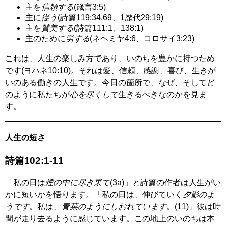
主を
信頼する
(箴言3:5)
主に
従う
(詩篇119:34,69、1歴代29:19)
主を
賛美する
(詩篇111:1、138:1)
主のために
労する
(ネヘミヤ4:6、コロサイ3:23)
これは、人生の楽しみ方であり、いのちを豊かに持つため
です(ヨハネ10:10)。それは愛、信頼、感謝、喜び、生きが
いのある働きの人生です。今日の箇所で、なぜ、そしてど
のように私たちが
心を尽くして
生きるべきなのかを見ま
す。
人生の短さ
詩篇102:1-11
「私の日は
煙の中に尽き果て
(3a)」と詩篇の作者は人生がい
かに短いかを悟ります。「私の日は、伸びていく
夕影のよ
うです
。私は、
青菜のようにしおれています
。(11)」彼は時
間が走り去るように感じています。この地上のいのちは本