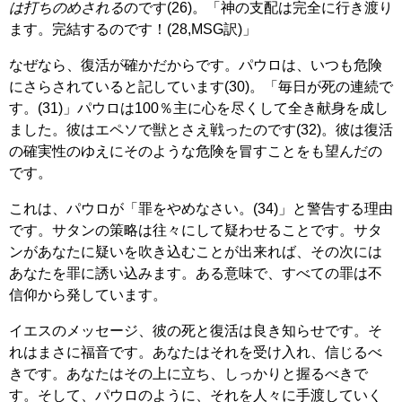
は打ちのめされる
のです(26)。「神の支配は完全に行き渡り
ます。完結するのです！(28,MSG訳)」
なぜなら、復活が確かだからです。パウロは、いつも危険
にさらされていると記しています(30)。「毎日が死の連続で
す。(31)」パウロは100％主に心を尽くして全き献身を成し
ました。彼はエペソで獣とさえ戦ったのです(32)。彼は復活
の確実性のゆえにそのような危険を冒すことをも望んだの
です。
これは、パウロが「罪をやめなさい。(34)」と警告する理由
です。サタンの策略は往々にして疑わせることです。サタ
ンがあなたに疑いを吹き込むことが出来れば、その次には
あなたを罪に誘い込みます。ある意味で、すべての罪は不
信仰から発しています。
イエスのメッセージ、彼の死と復活は良き知らせです。そ
れはまさに福音です。あなたはそれを受け入れ、信じるべ
きです。あなたはその上に立ち、しっかりと握るべきで
す。そして、パウロのように、それを人々に手渡していく