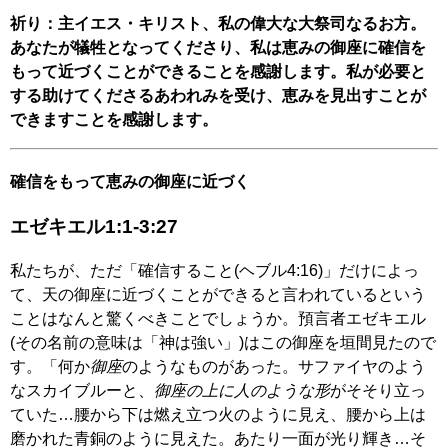
祈り：主イエス・キリスト、私の偉大な大祭司なるお方。
あなたが犠牲となってくださり、私は恵みの御座に確信を
もって近づくことができることを感謝します。私が必要と
する助けてくださるあわれみを受け、恵みを見出すことが
できますことを感謝します。
確信をもって恵みの御座に近づく
エゼキエル1:1-3:27
私たちが、ただ「確信すること(ヘブル4:16)」だけによっ
て、天の御座に近づくことができると言われているという
ことはなんと驚くべきことでしょうか。預言者エゼキエル
(その名前の意味は「神は強い」)はこの御座を垣間見たので
す。「何か
御座
のようなものがあった。サファイヤのよう
なスカイブルーと、
御座の上に人のような形
がそそり立っ
ていた…腰から下は燃え立つ火のように見え、腰から上は
磨かれた青銅のように見えた。あたり一面が光り輝き…そ