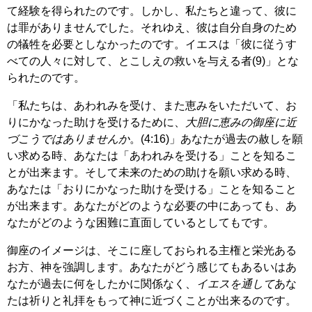
て経験を得られたのです。しかし、私たちと違って、彼に
は罪がありませんでした。それゆえ、彼は自分自身のため
の犠牲を必要としなかったのです。イエスは「彼に従うす
べての人々に対して、とこしえの救いを与える者(9)」とな
られたのです。
「私たちは、あわれみを受け、また恵みをいただいて、お
りにかなった助けを受けるために、
大胆に恵みの御座に近
づこうではありませんか
。(4:16)」あなたが過去の赦しを願
い求める時、あなたは「あわれみを受ける」ことを知るこ
とが出来ます。そして未来のための助けを願い求める時、
あなたは「おりにかなった助けを受ける」ことを知ること
が出来ます。あなたがどのような必要の中にあっても、あ
なたがどのような困難に直面しているとしてもです。
御座のイメージは、そこに座しておられる主権と栄光ある
お方、神を強調します。あなたがどう感じてもあるいはあ
なたが過去に何をしたかに関係なく、
イエスを通して
あな
たは祈りと礼拝をもって神に近づくことが出来るのです。