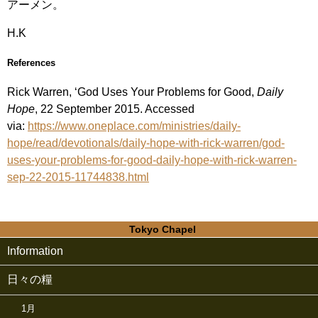
アーメン。
H.K
References
Rick Warren, ‘God Uses Your Problems for Good,
Daily
Hope
, 22 September 2015. Accessed
via:
https://www.oneplace.com/ministries/daily-
hope/read/devotionals/daily-hope-with-rick-warren/god-
uses-your-problems-for-good-daily-hope-with-rick-warren-
sep-22-2015-11744838.html
Tokyo Chapel
Information
日々の糧
1月