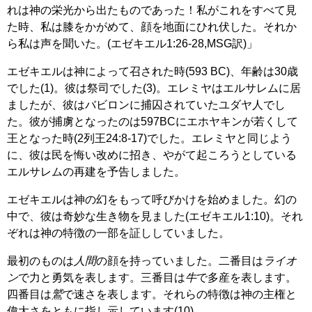
れは神の栄光から出たものであった！私がこれをすべて見
た時、私は膝をかがめて、顔を地面にひれ伏した。それか
ら私は声を聞いた。(エゼキエル1:26-28,MSG訳)」
エゼキエルは神によって召された時(593 BC)、年齢は30歳
でした(1)。彼は祭司でした(3)。エレミヤはエルサレムに居
ましたが、彼はバビロンに捕囚されていたユダヤ人でし
た。彼が捕虜となったのは597BCにエホヤキンが若くして
王となった時(2列王24:8-17)でした。エレミヤと同じよう
に、彼は民を悔い改めに招き、やがて起ころうとしている
エルサレムの再建を予告しました。
エゼキエルは神の幻をもって呼びかけを始めました。幻の
中で、彼は奇妙な生き物を見ました(エゼキエル1:10)。それ
ぞれは神の特徴の一部を証ししていました。
最初のものは
人間
の顔を持っていました。二番目は
ライオ
ン
で力と勇気を表します。三番目は
牛
で多産を表します。
四番目は
鷲
で速さを表します。それらの特徴は神の主権と
偉大さをともに指し示しています(10)。