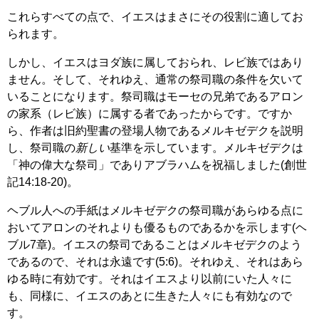
これらすべての点で、イエスはまさにその役割に適してお
られます。
しかし、イエスはヨダ族に属しておられ、レビ族ではあり
ません。そして、それゆえ、通常の祭司職の条件を欠いて
いることになります。祭司職はモーセの兄弟であるアロン
の家系（レビ族）に属する者であったからです。ですか
ら、作者は旧約聖書の登場人物であるメルキゼデクを説明
し、祭司職の
新しい
基準を示しています。メルキゼデクは
「神の偉大な祭司」でありアブラハムを祝福しました(創世
記14:18-20)。
ヘブル人への手紙はメルキゼデクの祭司職があらゆる点に
おいてアロンのそれよりも優るものであるかを示します(ヘ
ブル7章)。イエスの祭司であることはメルキゼデクのよう
であるので、それは永遠です(5:6)。それゆえ、それはあら
ゆる時に有効です。それはイエスより以前にいた人々に
も、同様に、イエスのあとに生きた人々にも有効なので
す。