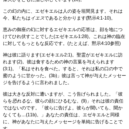
この幻の内に、エゼキエルは人の姿を垣間見ます。それは
今、私たちは
イエス
であると分かります(黙示4:1-10)。
恵みの御座の幻に対するエゼキエルの応答は、顔を地につ
けてひれ伏すことでした(エゼキエル1:28)。これは神の臨在
に対してもっともな反応です。(たとえば、黙示4:10参照)
神は彼に語ります(エゼキエル2:1)。聖霊がエゼキエルに訪
れます(2)。彼は食するための神の言葉を与えられます
(3:1)。「私はそれを食べた。すると、それは私の口の中で
蜜のように甘かった。(3b)」彼は言って神が与えたメッセー
ジを告げるように言われました。
彼は大きな反対に遭いますが、こう告げられました。「彼
らを
恐れるな
。彼らの顔にひるむな。(9)」それは彼の責任
ではないのです。「彼らに告げよ。彼らが聞いても、聞か
なくても…(11b)。」あなたの責任は、エゼキエルと同様
に、神があなたに与えたメッセージを単純に告げることで
す。