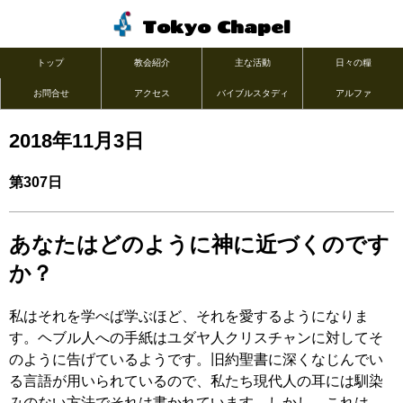
Tokyo Chapel
トップ
教会紹介
主な活動
日々の糧
お問合せ
アクセス
バイブルスタディ
アルファ
2018年11月3日
第307日
あなたはどのように神に近づくのです
か？
私はそれを学べば学ぶほど、それを愛するようになりま
す。ヘブル人への手紙はユダヤ人クリスチャンに対してそ
のように告げているようです。旧約聖書に深くなじんでい
る言語が用いられているので、私たち現代人の耳には馴染
みのない方法でそれは書かれています。しかし、これは