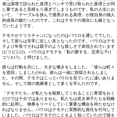
者は講壇で語られた真理とベンチで受け取られた真理とが同
じ量であると見積もり過ぎてしまうものです。私の人生にお
いて、「テーブルを挟んで適用される真理」が彼自身の個人
的成長の鍵だったのです。これはテモテの場合にも鍵となっ
ていたようです。
テモテがクリスチャンになったのはパウロを通してでした。
そして彼らは非常に近しい友となったのです。パウロはテモ
テより年長でそれは親子のような親しさで表現されています
(ピリピ2:22)。パウロはテモテを「私の愛する、忠実な子(1
コリ4:17)」と呼びました。
彼らは行動を共にし、大きな働きをしました。「彼らは町々
を巡回」しました(16:4)。彼らは一緒に投獄されもしまし
た。その間、テモテはじっとパウロを見ていたに違いありま
せん。そして彼の後継者として多くを学んだのです。
「テモテたち」が私たちを観察してくれることに希望をおく
だけでは十分ではありません。私たちは若き弟子たちを戦略
的に起用し、物事をリードしていく重要な機会を持たせなけ
ればなりません。パウロはテモテに実際的な責任を付与して
いました。パウロはテモテのことをよく知っていたので彼を