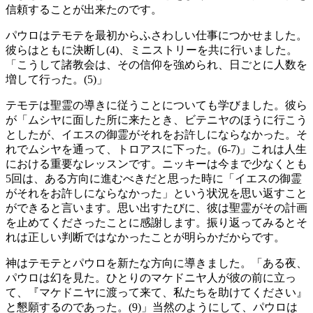
信頼することが出来たのです。
パウロはテモテを最初からふさわしい仕事につかせました。
彼らはともに決断し(4)、ミニストリーを共に行いました。
「こうして諸教会は、その信仰を強められ、日ごとに人数を
増して行った。(5)」
テモテは聖霊の導きに従うことについても学びました。彼ら
が「ムシヤに面した所に来たとき、ビテニヤのほうに行こう
としたが、イエスの御霊がそれをお許しにならなかった。そ
れでムシヤを通って、トロアスに下った。(6-7)」これは人生
における重要なレッスンです。ニッキーは今まで少なくとも
5回は、ある方向に進むべきだと思った時に「イエスの御霊
がそれをお許しにならなかった」という状況を思い返すこと
ができると言います。思い出すたびに、彼は聖霊がその計画
を止めてくださったことに感謝します。振り返ってみるとそ
れは正しい判断ではなかったことが明らかだからです。
神はテモテとパウロを新たな方向に導きました。「ある夜、
パウロは幻を見た。ひとりのマケドニヤ人が彼の前に立っ
て、『マケドニヤに渡って来て、私たちを助けてください』
と懇願するのであった。(9)」当然のようにして、パウロは