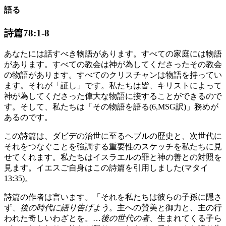
語る
詩篇78:1-8
あなたには話すべき物語があります。すべての家庭には物語
があります。すべての教会は神が為してくださったその教会
の物語があります。すべてのクリスチャンは物語を持ってい
ます。それが「証し」です。私たちは皆、キリストによって
神が為してくださった偉大な物語に接することができるので
す。そして、私たちは「その物語を語る(6,MSG訳)」務めが
あるのです。
この詩篇は、ダビデの治世に至るヘブルの歴史と、次世代に
それをつなぐことを強調する重要性のスケッチを私たちに見
せてくれます。私たちはイスラエルの罪と神の善との対照を
見ます。イエスご自身はこの詩篇を引用しました(マタイ
13:35)。
詩篇の作者は言います。「それを私たちは彼らの子孫に隠さ
ず、
後の時代に語り告げよう
。主への賛美と御力と、主の行
われた奇しいわざとを。…
後の世代の者
、生まれてくる子ら