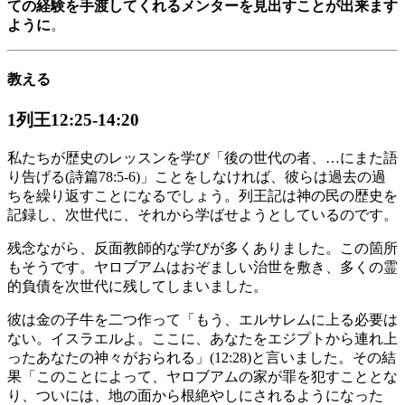
ての経験を手渡してくれるメンターを見出すことが出来ます
ように
。
教える
1列王12:25-14:20
私たちが歴史のレッスンを学び「後の世代の者、…にまた語
り告げる(詩篇78:5-6)」ことをしなければ、彼らは過去の過
ちを繰り返すことになるでしょう。列王記は神の民の歴史を
記録し、次世代に、それから学ばせようとしているのです。
残念ながら、反面教師的な学びが多くありました。この箇所
もそうです。ヤロブアムはおぞましい治世を敷き、多くの霊
的負債を次世代に残してしまいました。
彼は金の子牛を二つ作って「もう、エルサレムに上る必要は
ない。イスラエルよ。ここに、あなたをエジプトから連れ上
ったあなたの神々がおられる」(12:28)と言いました。その結
果「このことによって、ヤロブアムの家が罪を犯すこととな
り、ついには、地の面から根絶やしにされるようになった