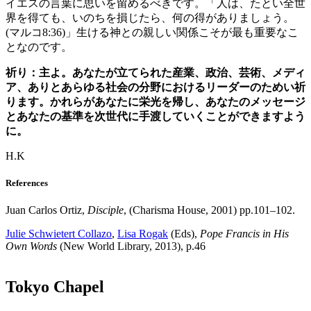
イエスの言葉に思いを留めるべきです。「人は、たとい全世
界を得ても、いのちを損じたら、何の得がありましょう。
(マルコ8:36)」生ける神との親しい関係こそが最も重要なこ
となのです。
祈り：主よ。あなたが立てられた産業、政治、芸術、メディ
ア、ありとあらゆる社会の分野におけるリーダーのためい祈
ります。かれらがあなたに栄光を帰し、あなたのメッセージ
とあなたの基準を次世代に手渡していくことができますよう
に。
H.K
References
Juan Carlos Ortiz,
Disciple
, (Charisma House, 2001) pp.101–102.
Julie Schwietert Collazo
,
Lisa Rogak
(Eds),
Pope Francis in His
Own Words
(New World Library, 2013), p.46
Tokyo Chapel