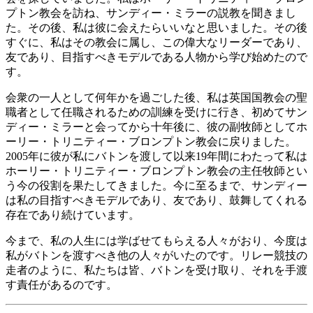
プトン教会を訪ね、サンディー・ミラーの説教を聞きまし
た。その後、私は彼に会えたらいいなと思いました。その後
すぐに、私はその教会に属し、この偉大なリーダーであり、
友であり、目指すべきモデルである人物から学び始めたので
す。
会衆の一人として何年かを過ごした後、私は英国国教会の聖
職者として任職されるための訓練を受けに行き、初めてサン
ディー・ミラーと会ってから十年後に、彼の副牧師としてホ
ーリー・トリニティー・ブロンプトン教会に戻りました。
2005年に彼が私にバトンを渡して以来19年間にわたって
私は
ホーリー・トリニティー・ブロンプトン教会の主任牧師とい
う
今の役割を果たしてきました。今に至るまで、サンディー
は私の目指すべきモデルであり、友であり、鼓舞してくれる
存在であり続けています。
今まで、私の人生には学ばせてもらえる人々がおり、今度は
私がバトンを渡すべき他の人々がいたのです。リレー競技の
走者のように、私たちは皆、バトンを受け取り、それを手渡
す責任があるのです。