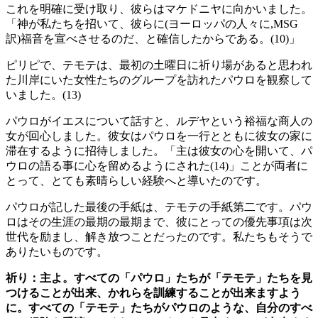
これを明確に受け取り、彼らはマケドニヤに向かいました。
「神が私たちを招いて、彼らに(ヨーロッパの人々に,MSG
訳)福音を宣べさせるのだ、と確信したからである。(10)」
ピリピで、テモテは、最初の土曜日に祈り場があると思われ
た川岸にいた女性たちのグループを訪れたパウロを観察して
いました。(13)
パウロがイエスについて話すと、ルデヤという裕福な商人の
女が回心しました。彼女はパウロを一行とともに彼女の家に
滞在するように招待しました。「主は彼女の心を開いて、パ
ウロの語る事に心を留めるようにされた(14)」ことが両者に
とって、とても素晴らしい経験へと導いたのです。
パウロが記した最後の手紙は、テモテの手紙第二です。パウ
ロはその生涯の最期の最期まで、彼にとっての優先事項は次
世代を励まし、解き放つことだったのです。私たちもそうで
ありたいものです。
祈り：主よ。すべての「パウロ」たちが「テモテ」たちを見
つけることが出来、かれらを訓練することが出来ますよう
に。すべての「テモテ」たちがパウロのような、自分のすべ