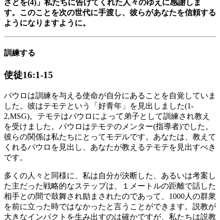
ざとを(4)」私たちに告げてくれた人々のゆえに感謝しま
す。このことを次の世代に手渡し、彼らがあなたを信頼する
ようになりますように。
訓練する
使徒16:1-15
パウロは訓練を与える使命が自分にあることを自覚していま
した。彼はテモテという「好青年」を見出しました(1-
2,MSG)。テモテはパウロによって弟子として訓練され教え
を受けました。パウロはテモテのメンター(指導者)でした。
彼らの関係は私たちにとってモデルです。あなたは、教えて
くれるパウロを見出し、あなたが教えるテモテを見出すべき
です。
多くの人々と同様に、私は自分が決断した、あるいは考案し
た主だった戦略的なステップは、１メートルの距離で話した
相手との間で鼓舞され励まされたのであって、1000人の群衆
を前に立った時ではなかったと言うことができます。説教が
大きなインパクトを生み出すのは確かですが、私たちは説教