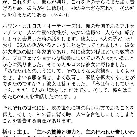
が、これを知り、彼らが興り、これをその子らにまた語り告
げるため、彼らが神に信頼し、神のみわざを忘れず、その仰
せを守るためである。(78:4-7)」
ホワン・カルロス・オーティーズは、彼の母国であるアルゼ
ンチンで一人の年配の女性が、彼女の曾孫の一人を彼に紹介
しようと会見した時の話をします。彼女は、6人の子どもが
おり、36人の孫がいるということを話してくれました。彼女
の大家族の話は印象的であり、特に彼女の孫はとても教育さ
れ、プロフェッショナルな職業についている人々がいること
が心に残りました。そこでカルロスは彼女に尋ねました。
「あなたはどのようにして、そのような大家族を、よく食べ
させ、よい衣服を着せ、よく教育し、家族を拡大することが
できたのですか？」彼女は答えました。「私は何もしていま
せん。ただ、6人の世話をしただけです。そして、彼らは自
分たちの6人を世話したのです。」
それぞれの世代には、次の世代に神の良いお方であることを
伝え、そして、神の善に背く時、人生を台無しにしてしまう
ことを警告する責任があります。
祈り：主よ。「主への賛美と御力と、主の行われた奇しいわ