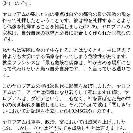
(34)」のです。
ヤロブアムの犯した罪の要点は自分の都合の良い宗教の形を
作って礼拝したということです。彼は神を礼拝することより
も偶像を礼拝することを推奨しました(12:28)。ヤロブアムの
宗教は、自分自身の欲求と必要に都合よく作られた宗教なの
です。
私たちは実際に金の子牛を作ることはなくとも、神に替えて
神よりも大切にする偶像を作ってしまう危険性があります。
教皇フランシスは「最も危険な偶像は、神が占める場所にと
って代わりたいと願う自分自身です。」と言っている通りで
す。
このヤロブアムの罪は次世代に影響を及ぼしました。ヤロブ
アムの子、アビヤは病気になり若くして死にます(14章)。ヤ
ロブアムは、ダビデという、二心なく、神を喜ばせた先の世
代の良き模範を無視しました。それに代えて彼は「悪しき行
いにおいて新記録を樹立した(14:9,MSG訳)」のです。
ヤロブアムは軍事、政治、富においては成果を上げました
(19)。しかし、それはどう見ても成功したとは言えません。