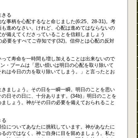
生きる
事柄を心配するなと命じました(6:25、28-31)。考
画も進めなさい。けれど、心配は進めてはならないの
父が備えてくださっていることを信頼しましょう
の必要をすべてご存知です(32)。信仰とは心配の反対
いって寿命を一時間も増し加えることは出来ないので
・テン・ブームは「思い煩いは明日の心配を取り除いて
それは今日の力を取り除いてしまう。」と言ったとお
生きましょう。その日を一瞬一瞬。明日のことを思い
の日その日に、十分あります。(34b)」明日のことを
めましょう。神がその日の必要を備えておられること
きる
順位についてあなたに挑戦しています。神があなたに
めるのではなく、神ご自身に目を留めましょう。私た