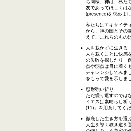
ち同様、神は、私た
友であってほしくはない
(presence)を求め
私たちはエキサイテ
から、神の国とその
えて、これらのものは
人を裁かずに生きる
人を裁くことに快感
の失敗を探したり、
点や弱点は目に着く
チャレンジしてみまし
をもって愛を示しま
忍耐強い祈り
ただ繰り返すのでは
イエスは素晴らし祈り
(11)」を用意して
徹底した生き方を選
人生を導く狭き道を選
の憎しみ、不寛容の