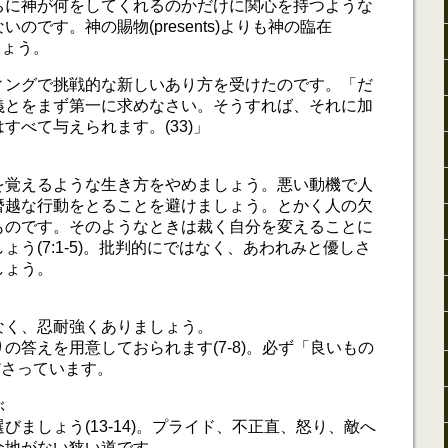
ちに神が何をしてくれるのかだけに関心を持つような
のです。神の賜物(presents)よりも神の臨在
ましょう。
ィングで挑戦的な新しいあり方を受けたのです。「だ
義とをまず第一に求めなさい。そうすれば、それに加
すべて与えられます。(33)」
を覚えるような生き方をやめましょう。悪い動機で人
僭越な行動をとることを避けましょう。とかく人の欠
ものです。そのようなときは裁く自分を変えることに
ょう(7:1-5)。批判的にではなく、あわれみと優しさ
しょう。
なく、忍耐強くありましょう。
の答えを用意しておられます(7-8)。必ず「良いもの
くださっています。
ぶ
びましょう(13-14)。プライド、不正直、怒り、敵へ
余地がない狭い道です。