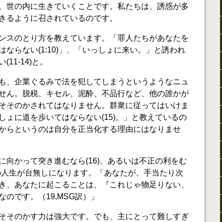
、世の内に生きていくことです。私たちは、誘惑が多
きるように召されているのです。
ンスのとり方を教えています。「罪人たちがあなたを
ならない(1:10)」、「いっしょに来い。」と誘われ
11-14)と。
も、企業ぐるみで法を犯してしまうというようなニュ
せん。脱税、キセル、泥酔、不品行など、他の誰かが
そそのかされてはなりません。群衆に従ってはいけま
しょに道を歩いてはならない(15)。」と教えているの
からというのは自分を正当化する理由にはなりませ
に向かって突き進むなら(16)、あるいは不正の利をむ
たの人生が台無しになります。「あなたが、手当たり次
き、あなたに起こることは、『これじゃ物足りない、
のです。（19,MSG訳）」
そそのかす力は強大です。でも、主にとって難しすぎ