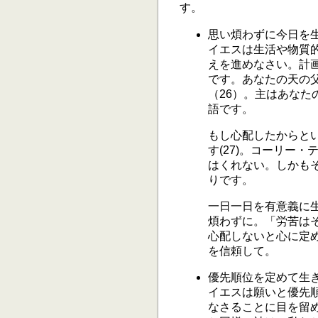
す。
思い煩わずに今日を
イエスは生活や物質的な
えを進めなさい。計
です。あなたの天の
（26）。主はあなた
語です。
もし心配したからと
す(27)。コーリー
はくれない。しかも
りです。
一日一日を有意義に
煩わずに。「労苦はそ
心配しないと心に定
を信頼して。
優先順位を定めて生
イエスは願いと優先
なさることに目を留