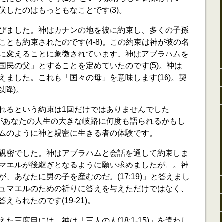
伏したのはもっともなことです(3)。
びました。神はカナンの地を彼に約束し、多くの子孫
とも約束されたのです(4-8)。この約束は神が彼の名
に変えることに象徴されています。神はアブラハムを
国民の父」とすることを定めていたのです(5)。神は
えました。これも「国々の母」を意味します(16)。契
以降)。
れるという約束は1回だけではありませんでした
10)。神があなたの人生の大きな岐路に何度も語られるかもし
ムのように神と親密に生きる者の体験です。
親密でした。神はアブラハムと会話を通して約束しま
マエルが後継ぎとなるように願い求めましたが、。神
、あなたに男の子を産むのだ。(17:19)」と答えまし
ュマエルのための祈りに答えを与えただけではなく、
られたのです(19-21)。
た三度目には、神は「三人の人(18:1-15)」を遣わし