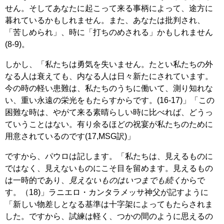
せん。そしてあなたに起こって来る事柄によって、途方に
暮れているかもしれません。また、あなたは批判され、
「苦しめられ」、時に「打ちのめされる」かもしれません
(8-9)。
しかし、「私たちは勇気を失いません。たとい私たちの外
なる人は衰えても、内なる人は日々新たにされています。
今の時の軽い患難は、私たちのうちに働いて、測り知れな
い、重い永遠の栄光をもたらすからです。(16-17)」「この
困難な時は、やがて来る素晴らしい時に比べれば、どうっ
ていうことはない。有り余るほどの祝宴が私たちのために
用意されているのです(17,MSG訳)」
ですから、パウロは記します。「私たちは、見えるものに
ではなく、見えないものにこそ目を留めます。見えるもの
は一時的であり、
見えないものはいつまでも続く
からで
す。（18)」ラニエロ・カンタラメッサ神父が記すように
「新しい物差しとなる基準は十字架によってもたらされま
した。ですから、試練は軽く、つかの間のように思えるの