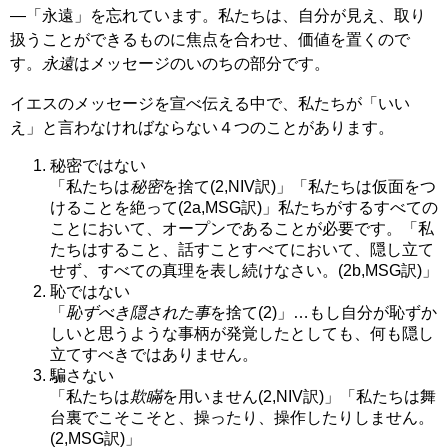
―「永遠」を忘れています。私たちは、自分が見え、取り
扱うことができるものに焦点を合わせ、価値を置くので
す。
永遠
はメッセージのいのちの部分です。
イエスのメッセージを宣べ伝える中で、私たちが「いい
え」と言わなければならない４つのことがあります。
秘密ではない
「私たちは
秘密
を捨て(2,NIV訳)」「私たちは仮面をつ
けることを絶って(2a,MSG訳)」私たちがするすべての
ことにおいて、オープンであることが必要です。「私
たちはすること、話すことすべてにおいて、隠し立て
せず、すべての真理を表し続けなさい。(2b,MSG訳)」
恥ではない
「
恥ずべき隠された事
を捨て(2)」…もし自分が恥ずか
しいと思うような事柄が発覚したとしても、何も隠し
立てすべきではありません。
騙さない
「私たちは
欺瞞
を用いません(2,NIV訳)」「私たちは舞
台裏でこそこそと、操ったり、操作したりしません。
(2,MSG訳)」