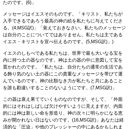
たのです。(6)」
メッセージはイエスそのものです。「キリスト、私たちが
入手できるであろう最高の神の絵を私たちに与えてくださ
る。(4,MSG訳)」「覚えておきなさい。私たちのメッセージ
は自分のことについてではありません。私たちは主である
イエス・キリストを宣べ伝えるのです。(5,MSG訳)」)
イエスのしもべである私たちは、世界で最も大いなる宝を
内に持つ土の器なのです。神は土の器の中に意図して宝を
置かれたのです。「私たちは、自分たちの通常の生活であ
る飾り気のない土の器にこの貴重なメッセージを帯びて運
んでいるのです。神の比類なき力が私たちと共にあること
を誰も勘違いすることのないようにです。(7,MSG訳)」
この器は衰え果てていくものなのですが、そして、「外面
的にはそれはしばしば欠けやすいように見えますが、内面
的には神は新しい命を形造り、神の次々に明らかになる恵
みが開かれない日はないのです。(16,MSG訳)」あなたは経
済的な「圧迫」や他のプレッシャーの中にあるかもしれま