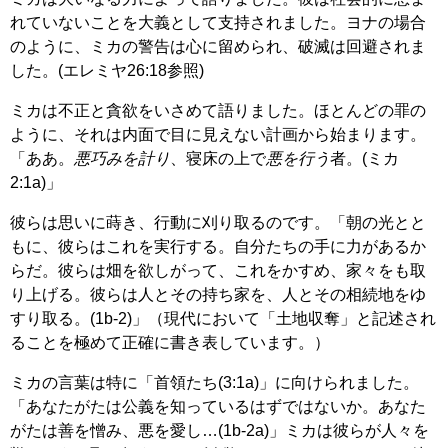
れていないことを大義として支持されました。ヨナの場合
のように、ミカの警告は心に留められ、破滅は回避されま
した。(エレミヤ26:18参照)
ミカは不正と貪欲をいさめて語りました。ほとんどの罪の
ように、それは内面で目に見えない計画から始まります。
「ああ。
悪巧みを計り
、寝床の上で
悪を行う
者。(ミカ
2:1a)」
彼らは思いに蒔き、行動に刈り取るのです。「朝の光とと
もに、彼らはこれを実行する。自分たちの手に力があるか
らだ。彼らは畑を欲しがって、これをかすめ、家々をも取
り上げる。彼らは人とその持ち家を、人とその相続地をゆ
すり取る。(1b-2)」（現代において「土地収奪」と記述され
ることを極めて正確に書き表しています。）
ミカの言葉は特に「首領たち(3:1a)」に向けられました。
「あなたがたは公義を知っているはずではないか。あなた
がたは善を憎み、悪を愛し…(1b-2a)」ミカは彼らが人々を