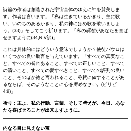
詩篇の作者は創造された宇宙全体のゆえに神を賛美しま
す。作者は言います。「私は生きているかぎり、主に歌
い、いのちのあるかぎり、私の神にほめ歌を歌いましょ
う。(33)」そしてこう祈ります。「私の
瞑想
があなたを喜ば
せますように(34,NIV訳)」
これは具体的にはどういう意味でしょうか？使徒パウロは
いくつかの良い助言を与えています。「すべての真実なこ
と、すべての誉れあること、すべての正しいこと、すべて
の清いこと、すべての愛すべきこと、すべての評判の良い
こと、そのほか徳と言われること、称賛に値することがあ
るならば、そのようなことに
心を留めなさい
。(ピリピ
4:8)」
祈り：主よ。私の行動、言葉、そして
考え
が、今日、あな
たを喜ばせることが出来ますように。
内なる目に見えない宝