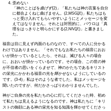
歪めない
「神のことばを
曲げず
(2)」「私たちは神の言葉を自分
に都合よくねじ曲げません。(2,MSG訳)」私たちはも
っと受け入れてもらいやすいようにとメッセージを変
えてはなりません。それとは対照的に、パウロは「真
理をはっきりと明らかにする(2,NIV訳)」と書きまし
た。
福音は目に見えず内面のものなので、すべての人に分かる
わけではありません。「それでもなお私たちの福音におお
いが掛かっているとしたら、それは、滅びる人々の場合
に、おおいが掛かっているのです。その場合、この世の神
が不信者の思いを
くらませて
、神のかたちであるキリスト
の栄光にかかわる福音の光を
輝かせないように
しているの
です。(3-4)」私はそのような者でした。私はメッセージを
聞いたのですが、何だかさっぱりわかりませんでした。
神がご自身の光を私たちの心に灯してくださった時、初め
て私たちは見えるようになるのです。神は私たちに「キリ
ストの御顔にある神の栄光を知る知識を輝かせてくださっ