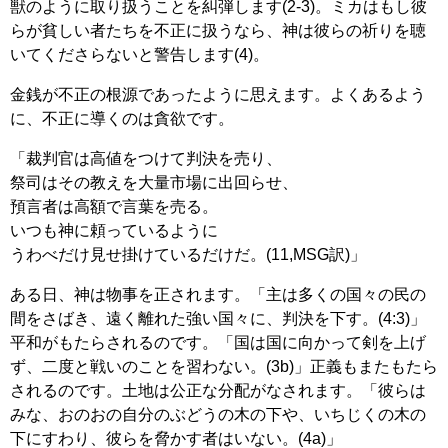
獣のように取り扱うことを糾弾します(2-3)。ミカはもし彼
らが貧しい者たちを不正に扱うなら、神は彼らの祈りを聴
いてくださらないと警告します(4)。
金銭が不正の根源であったように思えます。よくあるよう
に、不正に導くのは貪欲です。
「裁判官は高値をつけて判決を売り、
祭司はその教えを大量市場に出回らせ、
預言者は高額で言葉を売る。
いつも神に頼っているように
うわべだけ見せ掛けているだけだ。(11,MSG訳)」
ある日、神は物事を正されます。「主は多くの国々の民の
間をさばき、遠く離れた強い国々に、判決を下す。(4:3)」
平和がもたらされるのです。「国は国に向かって剣を上げ
ず、二度と戦いのことを習わない。(3b)」正義もまたもたら
されるのです。土地は公正な分配がなされます。「彼らは
みな、おのおの自分のぶどうの木の下や、いちじくの木の
下にすわり、彼らを脅かす者はいない。(4a)」