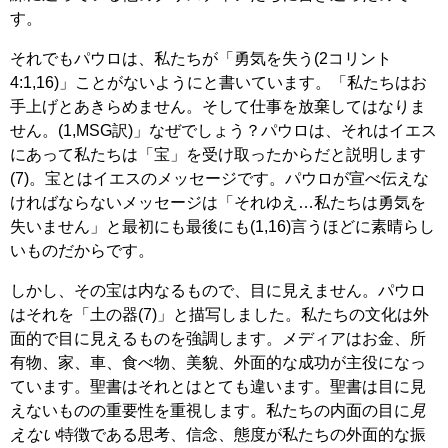
す。
それでもパウロは、私たちが「勇気を失う(2コリント
4:1,16)」ことがないようにと書いています。「私たちはお
手上げとあきらめません。そして仕事を放棄してはなりま
せん。(1,MSG訳)」なぜでしょう？パウロは、それはイエス
にあって私たちは「宝」を受け取ったからだと説明します
(7)。宝とはイエスのメッセージです。パウロが宣べ伝えな
ければならないメッセージは「それゆえ…私たちは勇気を
失いません」と最初にも最後にも(1,16)言うほどに素晴らし
いものだからです。
しかし、その宝は内なるもので、目に見えません。パウロ
はそれを「土の器(7)」と描写しました。私たちの文化は外
面的で目に見えるものを強調します。メディアはお金、所
有物、家、車、食べ物、美貌、外面的な成功が主役になっ
ています。聖書はそれとはとても違います。聖書は目に見
えないものの重要性を重視します。私たちの内面の目に
見
えない
特徴である思考、信念、態度が私たちの外面的な振