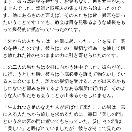
ます。彼らは建物を持たず、お金もなく、何も元手があり
ませんでした。漁師と取税人の集まりから始まったので
す。他にあるものと言えば、その人たちは皆、異言を語っ
たいうことです！でも、教会は目を見張るような成長をも
って爆発的に拡がっていったのです。
「外からの人たち」は「内側に起こった」ことを見て、関
心を持ったのです。彼らはこの「親切な行為」を通して解
き放たれた神のそのままの力に引き寄せられたのです。
この二人の男たちは夕拝に向かう途中でした。彼らがそこ
に行こうとした時、彼らは心底必要を訴えて物乞いしてい
る人に会いました。誰かの親切を受けることが出来るかも
しれないと望みを持てるようなある場所に行けば、そのよ
うな人に私たちも会うことが出来るかもしれません。
「生まれつき足のなえた人が運ばれて来た。この男は、宮
に入る人たちから施しを求めるために、毎日『美しの門』
という名の宮の門に置いてもらっていた。(2)」その門は
「美しい」と呼ばれていましたが、彼らがそこで見たの