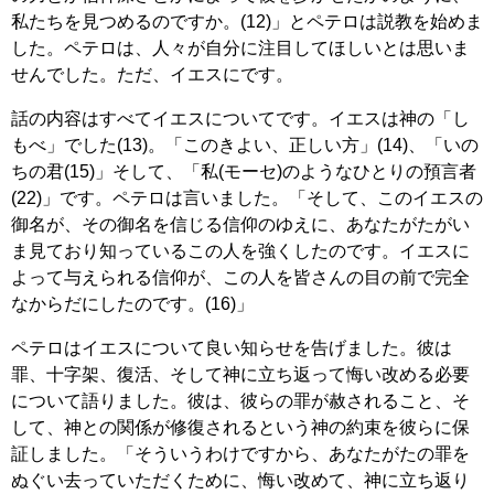
私たちを見つめるのですか。(12)」とペテロは説教を始めま
した。ペテロは、人々が自分に注目してほしいとは思いま
せんでした。ただ、イエスにです。
話の内容はすべてイエスについてです。イエスは神の「し
もべ」でした(13)。「このきよい、正しい方」(14)、「いの
ちの君(15)」そして、「私(モーセ)のようなひとりの預言者
(22)」です。ペテロは言いました。「そして、このイエスの
御名が、その御名を信じる信仰のゆえに、あなたがたがい
ま見ており知っているこの人を強くしたのです。イエスに
よって与えられる信仰が、この人を皆さんの目の前で完全
なからだにしたのです。(16)」
ペテロはイエスについて良い知らせを告げました。彼は
罪、十字架、復活、そして神に立ち返って悔い改める必要
について語りました。彼は、彼らの罪が赦されること、そ
して、神との関係が修復されるという神の約束を彼らに保
証しました。「そういうわけですから、あなたがたの罪を
ぬぐい去っていただくために、悔い改めて、神に立ち返り