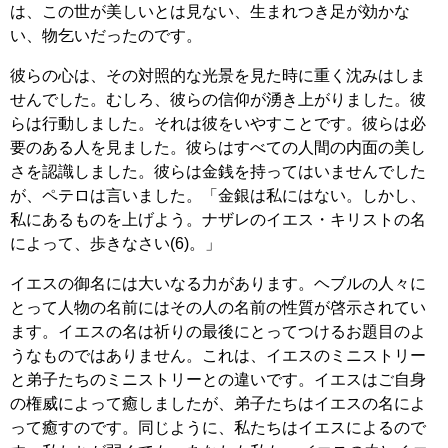
は、この世が美しいとは見ない、生まれつき足が効かな
い、物乞いだったのです。
彼らの心は、その対照的な光景を見た時に重く沈みはしま
せんでした。むしろ、彼らの信仰が湧き上がりました。彼
らは行動しました。それは彼をいやすことです。彼らは必
要のある人を見ました。彼らはすべての人間の内面の美し
さを認識しました。彼らは金銭を持ってはいませんでした
が、ペテロは言いました。「金銀は私にはない。しかし、
私にあるものを上げよう。ナザレのイエス・キリストの名
によって、歩きなさい(6)。」
イエスの御名には大いなる力があります。ヘブルの人々に
とって人物の名前にはその人の名前の性質が啓示されてい
ます。イエスの名は祈りの最後にとってつけるお題目のよ
うなものではありません。これは、イエスのミニストリー
と弟子たちのミニストリーとの違いです。イエスはご自身
の権威によって癒しましたが、弟子たちはイエスの名によ
って癒すのです。同じように、私たちはイエスによるので