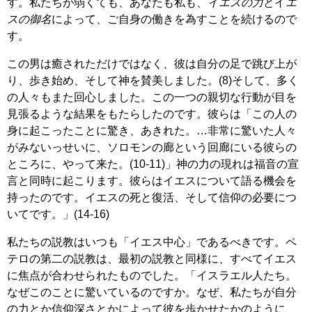
す。私たちが弱くても、あなたも私も、
イエスの力
とイ
エ
スの御名
によって、ご自身の働きを為すことを続けるので
す。
この男は癒されただけではなく、彼は自分の足で跳び上が
り、歩き始め、そして神を賛美しました。(8)そして、多く
の人々もまた回心しました。この一つの親切な行動が目を
見張るような結果をもたらしたのです。彼らは「この人の
身に起こったことに驚き、あきれた。…非常に驚いた人々
がみないっせいに、ソロモンの廊という回廊にいる彼らの
ところに、やって来た。(10-11)」神の力の現れは福音の宣
言と同時に起こります。彼らはイエスについて語る機会を
持ったのです。イエスの死と復活、そして信仰の必要につ
いてです。」(14-16)
私たちの説教はいつも「イエス中心」であるべきです。ペ
テロの第二の説教は、最初の説教と同様に、すべてイエス
に焦点が合わせられたものでした。「イスラエル人たち。
なぜこのことに驚いているのですか。なぜ、私たちが自分
の力とか信仰深さとかによって彼を歩かせたかのように、