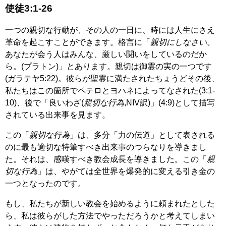
使徒3:1-26
一つの親切な行動が、その人の一日に、時には人生にさえ
革命を起こすことができます。格言に「
親切にしなさい
。
あなたが会う人はみんな、厳しい闘いをしているのだか
ら。(プラトン)」とあります。親切は御霊の実の一つです
(ガラテヤ5:22)。彼らが聖霊に満たされたちょうどその後、
私たちはこの箇所でペテロとヨハネによってなされた(3:1-
10)、後で「良いわざ(
親切な行為
,NIV訳)」(4:9)として描写
されている出来事を見ます。
この「
親切な行為
」は、多分「力の伝道」として表される
のに最も適切な特筆すべき出来事のつらなりを導きまし
た。それは、感嘆すべき教会成長を導きました。この「
親
切な行為
」は、やがては全世界を爆発的に変える引き金の
一つとなったのです。
もし、私たちが新しい教会を始めるように頼まれたとした
ら、私は彼らがした方法でやっただろうかと考えてしまい