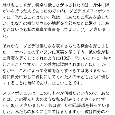
繰り返しますが、特別な優しさが示されたのは、身体に障
がいを持った人であったのです(3)。ダビデはメフィボシェ
テに「恐れることはない。私は、…あなたに恵みを施した
い。あなたの祖父サウルの地所を全部あなたに返そう。あ
なたはいつも私の食卓で食事をしてよい。(7)」と言いまし
た。
それから、ダビデは優しさを表すさらなる機会を探しまし
た。「ナハシュの子ハヌンに真実を尽くそう。彼の父が私
に真実を尽くしてくれたように(10:2)」悲しいことに、時々
起こることですが、この善意は誤解されました(3)。しかし
ながら、これによって意欲をなくすべきではありません。
特に自分に対して親切にしてくれた人の子どもたちに優し
くすることは自然であり、正しいことです。
メフィボシェテは「このしもべが何者だというので、あな
たは、この死んだ犬のような私を顧みてくださるのです
か。(8)」と言いました。彼は貧しい自己認識を持っていま
した。私たちの多くにも当てはまりますが、彼は自分の不