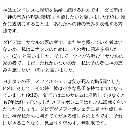
神はエンドレスに親切を供給し続けるお方です。ダビデは
「神の恵み(NIV訳:親切)」を施したいと願いました(9:3)。誰
かに親切にすることは、あなたへの神の恵みを表現する方
法です。
ダビデは「サウルの家の者で、まだ生き残っている者はい
ないか。私はヨナタンのために、その者に
恵みを施した
い
。(1)」と言いました。そして、ツィバを呼び「サウルの
家の者で、まだ、だれかいないのか。私はその者に神の恵
みを施したい。(3)」と言いました。
ヨナタンの子、メフィボシェテは父が死んだ時5歳でした
(4:4)。そして、その時、彼は小さな息子を持つまでになっ
ていました(9:12)。ダビデはエルサレムに君臨して少なくと
も7年は経っていましたメフィボシェテはたぶん20歳くらい
だったでしょう。ダビデがメフィボシェテに見せた優しさ
は、神が私たちに与えてくださる優しさのようです。それ
は尽きることなく、見返りを求めず、無制限です。