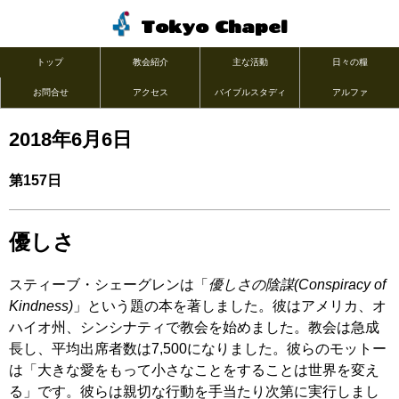
Tokyo Chapel
トップ
教会紹介
主な活動
日々の糧
お問合せ
アクセス
バイブルスタディ
アルファ
2018年6月6日
第157日
優しさ
スティーブ・シェーグレンは「
優しさの陰謀(Conspiracy of
Kindness)
」という題の本を著しました。彼はアメリカ、オ
ハイオ州、シンシナティで教会を始めました。教会は急成
長し、平均出席者数は7,500になりました。彼らのモットー
は「大きな愛をもって小さなことをすることは世界を変え
る」です。彼らは親切な行動を手当たり次第に実行しまし