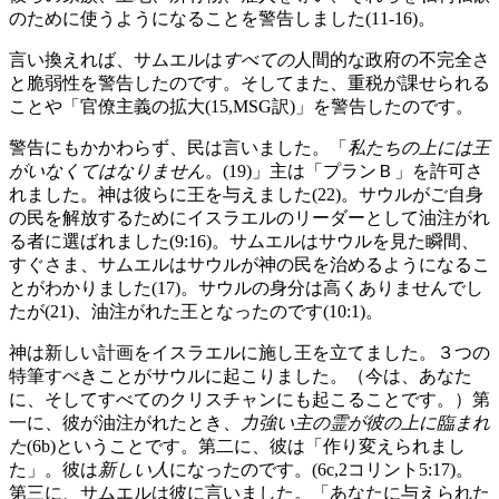
のために使うようになることを警告しました(11-16)。
言い換えれば、サムエルは
すべての
人間的な政府の不完全さ
と脆弱性を警告したのです。そしてまた、重税が課せられる
ことや「官僚主義の拡大(15,MSG訳)」を警告したのです。
警告にもかかわらず、民は言いました。「
私たちの上には王
がいなくてはなりません
。(19)」主は「プランＢ」を許可さ
れました。神は彼らに王を与えました(22)。サウルがご自身
の民を解放するためにイスラエルのリーダーとして油注がれ
る者に選ばれました(9:16)。サムエルはサウルを見た瞬間、
すぐさま、サムエルはサウルが神の民を治めるようになるこ
とがわかりました(17)。サウルの身分は高くありませんでし
たが(21)、油注がれた王となったのです(10:1)。
神は新しい計画をイスラエルに施し王を立てました。３つの
特筆すべきことがサウルに起こりました。（今は、あなた
に、そしてすべてのクリスチャンにも起こることです。）第
一に、彼が油注がれたとき、
力強い主の霊が彼の上に臨まれ
た
(6b)ということです。第二に、彼は「作り変えられまし
た」。彼は
新しい人
になったのです。(6c,2コリント5:17)。
第三に、サムエルは彼に言いました。「あなたに与えられた