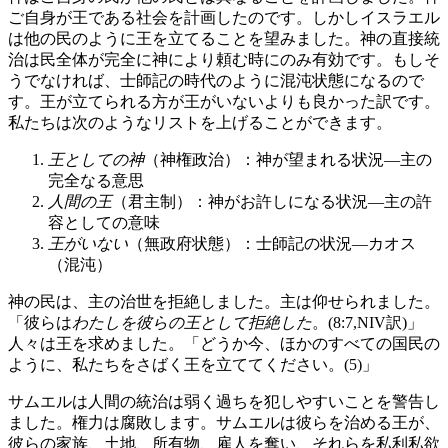
ご自身が王である社会を計画したのです。しかしイスラエル
は他の民のように王を立てることを望みました。神の直接統
治は民全体が完全に神により頼む時にのみ有効です。もしそ
うでなければ、士師記の時代のように混沌状態になるので
す。王が立てられる方が王がいないよりも良かった訳です。
私たちは次のようなリストを上げることができます。
王としての神
（神権政治）：神が望まれる状況―主の
完全なる意思
人間の王
（君主制）：神がお許しになる状況―主の許
容としての意味
王がいない
（無政府状態）：士師記の状況―カオス
（混沌）
神の民は、主の治世を拒絶しました。主は仰せられました。
「彼らは
わたしを彼らの王として拒絶した
。(8:7,NIV訳)」
人々は王を求めました。「どうか今、ほかのすべての国民の
ように、私たちをさばく王を立ててください。(5)」
サムエルは人間の統治は弱く過ちを犯しやすいことを警告し
ました。権力は腐敗します。サムエルは彼らを治める王が、
彼らの家族、土地、所有物、雇人を奪い、それらを私利私欲