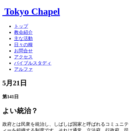
Tokyo Chapel
トップ
教会紹介
主な活動
日々の糧
お問合せ
アクセス
バイブルスタディ
アルファ
5月21日
第141日
よい統治？
政府とは民衆を統治し、しばしば国家と呼ばれるコミュニテ
ィーを組織する制度です。それは通常、立法府、行政府、司