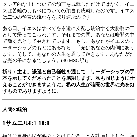
メシア的な王についての預言を成就しただけではなく、イエ
スは苦難のしもべについての預言も成就したのです。イエス
は二つの預言の流れをを取り運ぶのです。
ある日、イエスはすべてを永遠に支配し統治する大勝利の王
として帰ってこられます。それまでの間、あなたは暗闇の中
で輝く光として召されています。もし、あなたがイエスのリ
ーダーシップのもとにあるなら、「光はあなたの内側にあり
ます。そして、あなたの人生を通して輝きます。あなたがた
は光の子になるでしょう。(36,MSG訳)」
祈り：主よ。謙遜と自己犠牲を通して、リーダーシップの手
本を示してくださったことを感謝します。私も同じように仕
えることができますように。私の人生が暗闇の世界に光を灯
すものでありますように。
人間の統治
1サムエル8:1-10:8
神はご自身の民が他の民とは異なることを計画しました。神