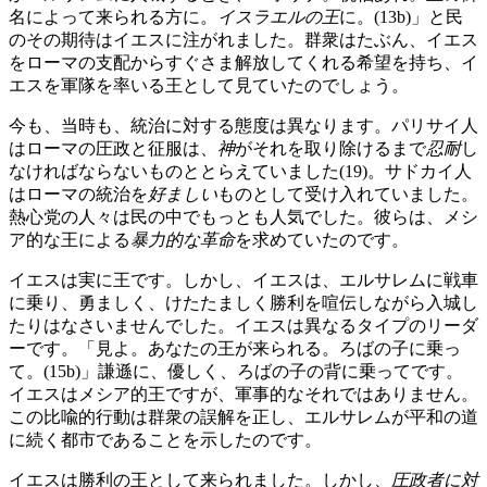
名によって来られる方に。
イスラエルの王
に。(13b)」と民
のその期待はイエスに注がれました。群衆はたぶん、イエス
をローマの支配からすぐさま解放してくれる希望を持ち、イ
エスを軍隊を率いる王として見ていたのでしょう。
今も、当時も、統治に対する態度は異なります。パリサイ人
はローマの圧政と征服は、
神
がそれを取り除けるまで
忍耐
し
なければならないものととらえていました(19)。サドカイ人
はローマの統治を
好ましい
ものとして受け入れていました。
熱心党の人々は民の中でもっとも人気でした。彼らは、メシ
ア的な王による
暴力的な革命
を求めていたのです。
イエスは実に王です。しかし、イエスは、エルサレムに戦車
に乗り、勇ましく、けたたましく勝利を喧伝しながら入城し
たりはなさいませんでした。イエスは異なるタイプのリーダ
ーです。「見よ。あなたの王が来られる。ろばの子に乗っ
て。(15b)」謙遜に、優しく、ろばの子の背に乗ってです。
イエスはメシア的王ですが、軍事的なそれではありません。
この比喩的行動は群衆の誤解を正し、エルサレムが平和の道
に続く都市であることを示したのです。
イエスは勝利の王として来られました。しかし、
圧政者に対