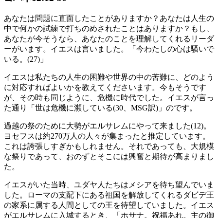
あなたは問題に直面したことがありますか？あなたは人生の
中で何かの試練で打ちのめされたことはありますか？もし、
あなたが今そうなら、あなたのことを理解してくれるリーダ
ーがいます。イエスは言いました。「今わたしの心は騒いで
いる。(27)」
イエスは私たちの人生の困難や世界の中の苦難に、どのよう
に対応すればよいかを教えてくださいます。今もそうです
が、その時も同じように、危機に時代でした。イエスが言っ
た通り「世は危機に瀕している(30、MSG訳)」のです。
過越の祭のために大勢がエルサレムにやって来ました(12)。
ヨセフスは約270万人の人々が集まったと推定しています。
これは誇張しすぎかもしれません。それであっても、大規模
な祭りであって、おのずとそこには興奮と期待が高まりまし
た。
イエスがいた当時、ユダヤ人たちはメシアを待ち望んでいま
した。ローマの支配下にある祖国を解放してくれるダビデ王
の家系に属する人間としての王を待望していました。イエス
がエルサレムに入城するとき、「ホサナ。祝福あれ。主の御