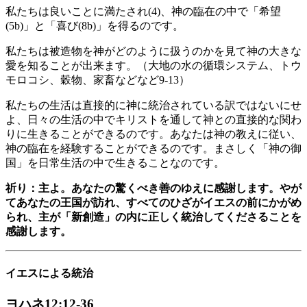
私たちは良いことに満たされ(4)、神の臨在の中で「希望
(5b)」と「喜び(8b)」を得るのです。
私たちは被造物を神がどのように扱うのかを見て神の大きな
愛を知ることが出来ます。（大地の水の循環システム、トウ
モロコシ、穀物、家畜などなど9-13）
私たちの生活は直接的に神に統治されている訳ではないにせ
よ、日々の生活の中でキリストを通して神との直接的な関わ
りに生きることができるのです。あなたは神の教えに従い、
神の臨在を経験することができるのです。まさしく「神の御
国」を日常生活の中で生きることなのです。
祈り：主よ。あなたの驚くべき善のゆえに感謝します。やが
てあなたの王国が訪れ、すべてのひざがイエスの前にかがめ
られ、主が「新創造」の内に正しく統治してくださることを
感謝します。
イエスによる統治
ヨハネ12:12-36