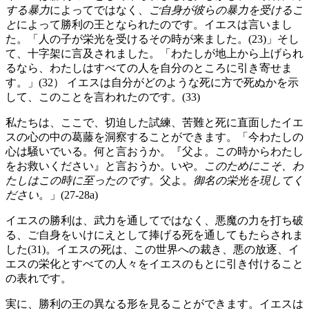
する暴力
によってではなく、
ご自身が彼らの暴力を受けるこ
と
によって勝利の王となられたのです。イエスは言いまし
た。「人の子が栄光を受けるその時が来ました。(23)」そし
て、十字架に言及されました。「わたしが地上から上げられ
るなら、わたしはすべての人を自分のところに引き寄せま
す。」(32） イエスは自分がどのような死に方で死ぬかを示
して、このことを言われたのです。(33)
私たちは、ここで、切迫した試練、苦難と死に直面したイエ
スの心の中の葛藤を洞察することができます。「今わたしの
心は騒いでいる。何と言おうか。『父よ。この時からわたし
をお救いください』と言おうか。いや。
このためにこそ、わ
たしはこの時に至ったのです
。父よ。
御名の栄光を現してく
ださい
。」(27-28a)
イエスの勝利は、武力を通してではなく、悪魔の力を打ち破
る、ご自身をいけにえとして捧げる死を通してもたらされま
した(31)。イエスの死は、この世界への裁き、悪の放逐、イ
エスの栄化とすべての人々をイエスのもとに引き付けること
の表れです。
実に、勝利の王の異なる形を見ることができます。イエスは