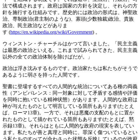
法で構成されます。政府は国家の方針を決定し、それらの方
針を施行する仕組みです。歴史的には政治の形式は、神聖政
治、専制政治(君主制のような)、寡頭(少数独裁)政治、貴族
政治、民主政治などがありま
す (
https://en.wikipedia.org/wiki/Government
) 。
ウィンストン・チャーチルはかつて言いました。「民主主義
は最悪の政治といえる。これまで試みられてきた、民主主義
以外の全ての政治体制を除けばだが。」
政治は浮き沈みするものです。政治家たちは私たちがそうで
あるように弱さを持った人間です。
聖書に登場するすべての人間的な統治についてある種の両義
性（アンビバレンス：同一対象に対して矛盾する感情や評価
を同時に抱いている精神状態）があります。人間的な政府は
神が与えたものとして明言している箇所もあります(たとえ
ば、ローマ13章)。一方で、それは悪魔の支配のもとに置か
れたものとして描かれている箇所もあります(たとえば、黙
示録13章)。それらはともに人間的な政府の現実を表してい
ます。私たちが善と真理と同時に、罪深く傷ついているとい
う私たちのすべてが合わさった状態を反映しているのが政府