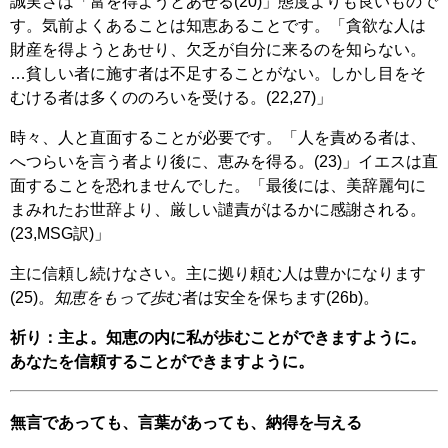
誠実さは「富を得ようとあせる(20)」態度よりも良いもので
す。気前よくあることは知恵あることです。「貪欲な人は
財産を得ようとあせり、欠乏が自分に来るのを知らない。
…貧しい者に施す者は不足することがない。しかし目をそ
むける者は多くののろいを受ける。(22,27)」
時々、人と直面することが必要です。「人を責める者は、
へつらいを言う者より後に、恵みを得る。(23)」イエスは直
面することを恐れませんでした。「最後には、美辞麗句に
まみれたお世辞より、厳しい譴責がはるかに感謝される。
(23,MSG訳)」
主に信頼し続けなさい。主に拠り頼む人は豊かになります
(25)。
知恵をもって歩
む者は安全を保ちます(26b)。
祈り：主よ。知恵の内に私が歩むことができますように。
あなたを信頼することができますように。
無言であっても、言葉があっても、納得を与える