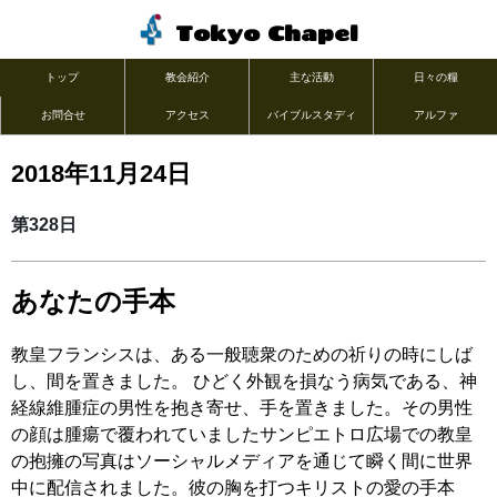
Tokyo Chapel
トップ
教会紹介
主な活動
日々の糧
お問合せ
アクセス
バイブルスタディ
アルファ
2018年11月24日
第328日
あなたの手本
教皇フランシスは、ある一般聴衆のための祈りの時にしば
し、間を置きました。 ひどく外観を損なう病気である、神
経線維腫症の男性を抱き寄せ、手を置きました。その男性
の顔は腫瘍で覆われていましたサンピエトロ広場での教皇
の抱擁の写真はソーシャルメディアを通じて瞬く間に世界
中に配信されました。彼の胸を打つキリストの愛の手本