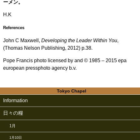
ーメン。
H.K
References
John C Maxwell,
Developing the Leader Within You
,
(Thomas Nelson Publishing, 2012) p.38.
Pope Francis photo licensed by and © 1985 – 2015 epa
european pressphoto agency b.v.
Tokyo Chapel
Information
日々の糧
1月
1月10日