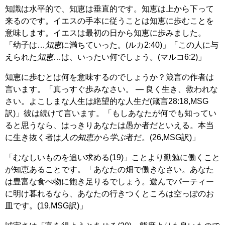
知識は水平的で、知恵は垂直的です。知恵は上から下って
来るのです。イエスの手本に従うことは知恵に歩むことを
意味します。イエスは最初の日から知恵に歩みました。
「幼子は…
知恵
に満ちていった。(ルカ2:40)」「この人に与
えられた
知恵
…は、いったい何でしょう。(マルコ6:2)」
知恵に歩むとは何を意味するのでしょうか？箴言の作者は
言います。「真っすぐ歩みなさい。 ― 良く生き、救われな
さい。よこしまな人生は絶望的な人生だ(箴言28:18,MSG
訳)」彼は続けて言います。「もしあなたが何でも知ってい
ると思うなら、はっきりあなたは愚か者だといえる。本当
に生き抜く者は
人の知恵から学ぶ
者だ。(26,MSG訳)」
「むなしいものを追い求める(19)」ことより勤勉に働くこと
が知恵あることです。「あなたの畑で働きなさい。あなた
は豊富な食べ物に飽き足りるでしょう。遊んでパーティー
に明け暮れるなら、あなたの行きつくところは空っぽのお
皿です。(19,MSG訳)」