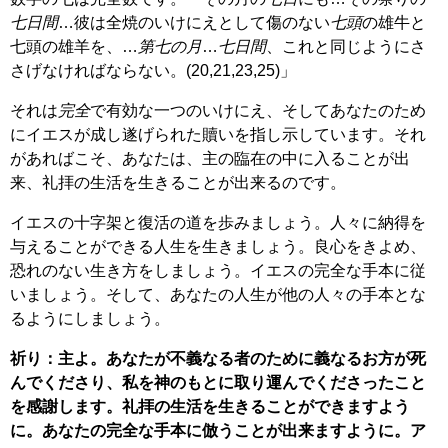
七日間
…彼は全焼のいけにえとして傷のない
七頭
の雄牛と
七頭の雄羊を、…
第七の月
…
七日間
、これと同じようにさ
さげなければならない。(20,21,23,25)」
それは
完全
で有効な一つのいけにえ、そしてあなたのため
にイエスが成し遂げられた贖いを指し示しています。それ
があればこそ、あなたは、主の臨在の中に入ることが出
来、礼拝の生活を生きることが出来るのです。
イエスの十字架と復活の道を歩みましょう。人々に納得を
与えることができる人生を生きましょう。良心をきよめ、
恐れのない生き方をしましょう。イエスの完全な手本に従
いましょう。そして、あなたの人生が他の人々の手本とな
るようにしましょう。
祈り：主よ。あなたが不義なる者のために義なるお方が死
んでくださり、私を神のもとに取り運んでくださったこと
を感謝します。礼拝の生活を生きることができますよう
に。あなたの完全な手本に倣うことが出来ますように。ア