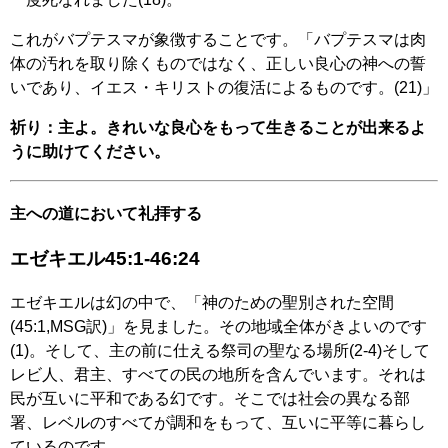
これがバプテスマが象徴することです。「バプテスマは肉
体の汚れを取り除くものではなく、正しい良心の神への誓
いであり、イエス・キリストの復活によるものです。(21)」
祈り：主よ。きれいな良心をもって生きることが出来るよ
うに助けてください。
主への道において礼拝する
エゼキエル45:1-46:24
エゼキエルは幻の中で、「神のための聖別された空間
(45:1,MSG訳)」を見ました。その地域全体がきよいのです
(1)。そして、主の前に仕える祭司の聖なる場所(2-4)そして
レビ人、君主、すべての民の地所を含んでいます。それは
民が互いに平和である幻です。そこでは社会の異なる部
署、レベルのすべてが調和をもって、互いに平等に暮らし
ているのです。