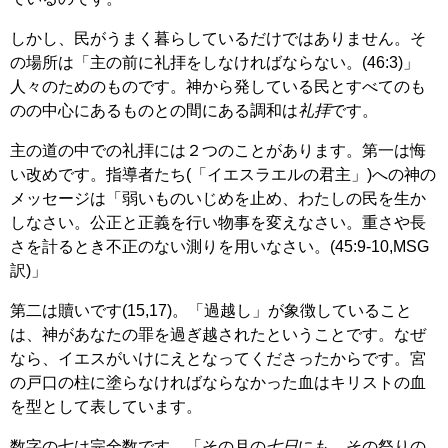
しかし、民がうまく暮らしているだけではありません。そ
の場所は「主の前に礼拝をしなければならない。(46:3)」
人々のためのものです。神から発している民とすべてのも
のの中心にあるものとの間にある調和は
礼拝
です。
主の道の中での礼拝には２つのことがあります。第一は悔
い改めです。指導者たち(「イエスラエルの君主」)への神の
メッセージは「弱いものいじめを止め、わたしの民を生か
しなさい。公正と正義を行い物事を変えなさい。重さや長
さを計るとき不正のない測りを用いなさい。(45:9-10,MSG
訳)」
第二は贖いです(15,17)。「過越し」が象徴していること
は、神があなたの罪を過ぎ越されたということです。なぜ
なら、イエスがいけにえとなってくださったからです。宮
の戸口の柱に塗らなければならなかった血はキリストの血
を型として表しています。
数字の七は完全数です。「その月の
七日
にも…その祭りの