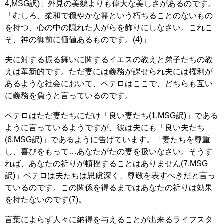
4,MSG訳)」外見の美貌よりも偉大な美しさがあるのです。
「むしろ、柔和で穏やかな霊という朽ちることのないもの
を持つ、心の中の隠れた人がらを飾りにしなさい。これこ
そ、神の御前に価値あるものです。(4)」
夫に対する振る舞いに関するイエスの教えと弟子たちの教
えは革新的です。ただ妻には義務が課せられ夫には権利が
あるような社会において、ペテロはここで、どちらも互い
に義務を負うと言っているのです。
ペテロはただ妻たちにだけ「良い妻たち(1,MSG訳)」である
ように言っているようですが、彼は夫にも「良い夫たち
(6,MSG訳)」であるように告げています。「妻たちを尊重
し、喜びをもって…あなたがたの妻を扱いなさい。そうす
れば、あなたの祈りが頓挫することはありません(7,MSG
訳)」ペテロは夫たちは思慮深く、尊敬を表すべきだと言っ
ているのです。この関係を得るまではあなたの祈りは効果
を持たないのです(7)。
言葉によらず人々に納得を与えることが出来るライフスタ