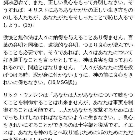
慎み恐れて
、また、正しい良心をもって弁明しなさい。そ
うすれば、キリストにあるあなたがたの正しい生き方をの
のしる人たちが、あなたがたをそしったことで恥じ入るで
しょう。(15)」
傲慢と無作法は人々に納得を与えることあり得ません。言
葉の弁明と同様に、道徳的な弁明、つまり良心が澄んでい
ることも必要です。そうであれば、人々はあなたについて
好き勝手なことを言ったとしても、神は真実を知っておら
れるので、問題とはなりません。「人々があなたに泥を投
げつける時、泥が身に付かないように、神の前に良心をき
れいに保ちなさい。(16,MSG訳)」
リック・ウォレンは「あなたは人があなたについて嘘をつ
くことを制御することは出来ませんが、あなたは事実を制
御することは可能です。…人があなたを攻撃するためには
でっち上げしなければならないように生きなさい。」良心
をきれいにすることができるのは十字架と復活です。イエ
スは、あなたを神のもとへ取り運ぶために罪のためにただ
一度死なれました(18)。