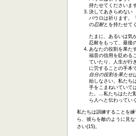
持たせてくださいます
決してあきらめない
パウロは祈ります。
の
忍耐
とを持たせてく
たまに、あるいは気
忍耐をもって、最後
あなたの役割を果た
福音の信用を貶める
ていたり、人生が行
に労することの手本
自分の役割を果たせ
始しなさい。私たち
手をこまねいていて
た。…私たちはただ
ら人へと伝わっていくこ
私たちは訓練することを練
ら、彼らを敵のように見な
さい(15)。