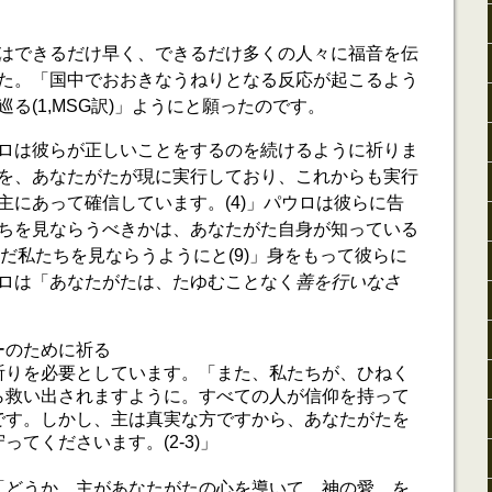
はできるだけ早く、できるだけ多くの人々に福音を伝
た。「国中でおおきなうねりとなる反応が起こるよう
る(1,MSG訳)」ようにと願ったのです。
ロは彼らが正しいことをするのを続けるように祈りま
を、あなたがたが現に実行しており、これからも実行
主にあって確信しています。(4)」パウロは彼らに告
ちを見ならうべきかは、あなたがた自身が知っている
ただ私たちを見ならうようにと(9)」身をもって彼らに
ロは「あなたがたは、たゆむことなく
善を行いなさ
。
ーのために祈る
祈りを必要としています。「また、私たちが、ひねく
ら救い出されますように。すべての人が信仰を持って
です。しかし、主は真実な方ですから、あなたがたを
ってくださいます。(2-3)」
「どうか、主があなたがたの心を導いて、神の愛…を