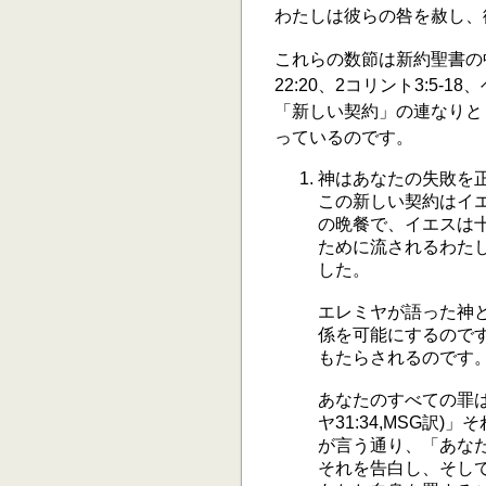
わたしは彼らの咎を赦し、彼
これらの数節は新約聖書の
22:20、2コリント3:5-
「新しい契約」の連なりと
っているのです。
神はあなたの失敗を
この新しい契約はイ
の晩餐で、イエスは
ために流されるわたし
した。
エレミヤが語った神
係を可能にするので
もたらされるのです
あなたのすべての罪
ヤ31:34,MSG訳
が言う通り、「あな
それを告白し、そし