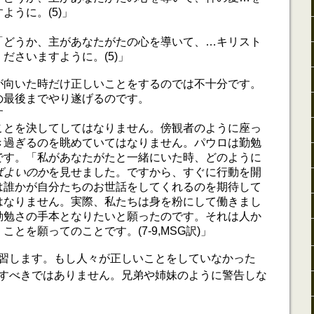
ように。(5)」
「どうか、主があなたがたの心を導いて、…キリスト
ださいますように。(5)」
が向いた時だけ正しいことをするのでは不十分です。
の最後までやり遂げるのです。
す
ことを決してしてはなりません。傍観者のように座っ
き過ぎるのを眺めていてはなりません。パウロは勤勉
です。「私があなたがたと一緒にいた時、どのように
ばよいのか
を見せました。ですから、すぐに行動を開
は誰かが自分たちのお世話をしてくれるのを期待して
はなりません。実際、私たちは身を粉にして働きまし
勤勉さの手本となりたいと願ったのです。それは人か
とを願ってのことです。(7-9,MSG訳)」
習します。もし人々が正しいことをしていなかった
すべきではありません。兄弟や姉妹のように警告しな