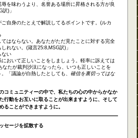
屈辱を味わうより、名誉ある場所に昇格される方が良
G訳)」
がご自身のたとえで解説してるポイントです。(ルカ
る
してはならない。あなたがただ見たことに対する完全
れない。(箴言25:8,MSG訳)」
らない
係において正しいことをしましょう。軽率に訴えては
しあなたが裁判沙汰になったら、いつも正しいことを
う。「議論が白熱したとしても、
確信を裏切ってはな
のコミュニティーの中で、私たちの心の中からかなか
た行動をお互いに取ることが出来ますように、そして
めることができますように。
ッセージを拡散する