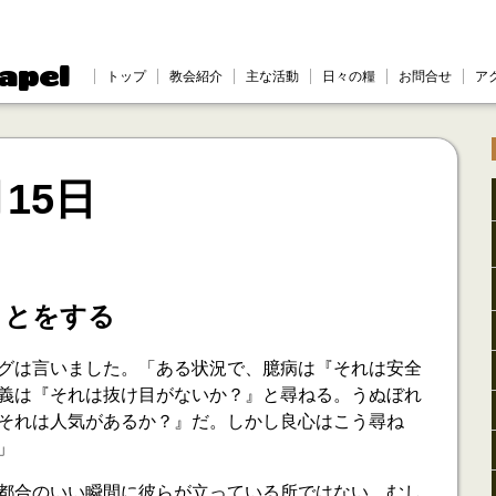
apel
トップ
教会紹介
主な活動
日々の糧
お問合せ
ア
月15日
ことをする
グは言いました。「ある状況で、臆病は『それは安全
義は『それは抜け目がないか？』と尋ねる。うぬぼれ
それは人気があるか？』だ。しかし良心はこう尋ね
」
都合のいい瞬間に彼らが立っている所ではない、むし