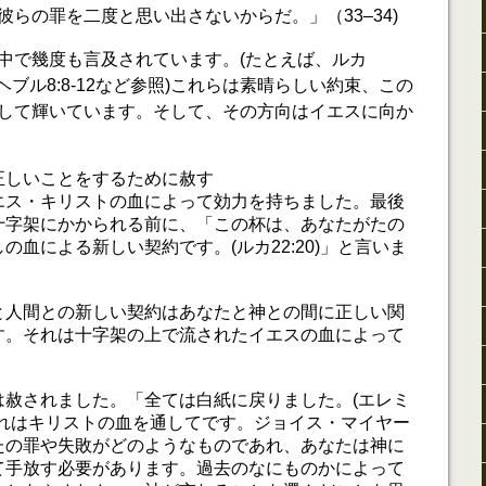
らの罪を二度と思い出さないからだ。」（33–34)
中で幾度も言及されています。(たとえば、ルカ
18、ヘブル8:8-12など参照)これらは素晴らしい約束、この
して輝いています。そして、その方向はイエスに向か
正しいことをするために赦す
エス・キリストの血によって効力を持ちました。最後
十字架にかかられる前に、「この杯は、あなたがたの
の血による新しい契約です。(ルカ22:20)」と言いま
と人間との新しい契約はあなたと神との間に正しい関
す。それは十字架の上で流されたイエスの血によって
。
は赦されました。「全ては白紙に戻りました。(エレミ
)」それはキリストの血を通してです。ジョイス・マイヤー
たの罪や失敗がどのようなものであれ、あなたは神に
て手放す必要があります。過去のなにものかによって