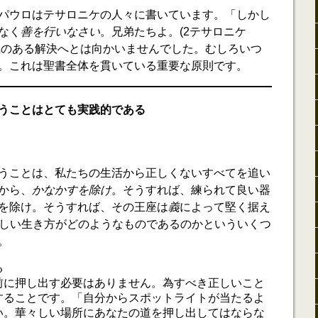
パウロはテサロニケの人々に書いています。「しかし
なく
善を行いなさい
。兄弟たちよ。(2テサロニケ
人気のある解決へとは向かいませんでした。むしろいつ
。これは聖書全体を貫いている重要な原則です。
うことはとても実践的である
うことは、私たちの生活から正しくないすべてを追い
から、
かなかすを除け
。そうすれば、練られて良い器
を除け。そうすれば、その王座は
義
によって堅く据え
、正しい生き方がどのようなものであるのかといういくつ
。
る
前に押し出す必要はありません。為すべき正しいこと
することです。「自分からスポットライトが当たるよ
い。華々しい場所にあなたの道を押し出してはならな