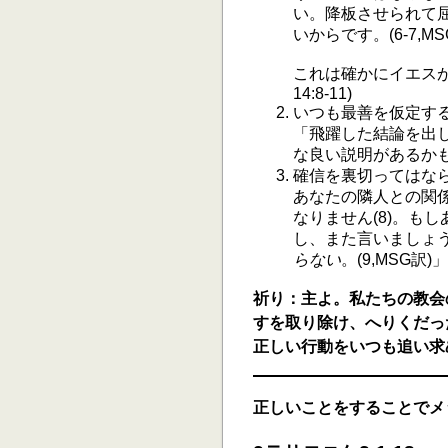
い。降板させられて
いからです。(6-7,MS
これは確かにイエス
14:8-11)
いつも最善を仮定す
「飛躍した結論を出
な良い説明があるかもし
確信を裏切ってはな
あなたの隣人との関
なりません(8)。も
し、また言いましょ
らない
。(9,MSG訳)」
祈り：主よ。私たちの教会
すを取り除け、へりくだっ
正しい行動をいつも追い求
正しいことをすることでメ