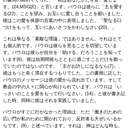
す。(24,MSG訳)」と言います。パウロは彼らに「主を愛す
る(22)」ことを望み、お互いに愛し合うことを願いました。
彼はこの愛を挨拶の言葉の中に表現しました。「聖なる口
づけをもって、互いにあいさつをかわしなさい(20)。」
これは単なる「素敵な理論」ではありません。それはとて
も個人的です。パウロは彼らを見ることを切望していま
す。パウロは彼らが自分を「助ける」だろうことを知って
います(6)。彼は短期間彼らとともに過ごすことだけを願っ
ていたのではないのです。「主がお許しになるなら(7)」、
彼はもっと長く滞在するつもりでした。この書簡に託した
パウロのメッセージは彼の愛から流れ出ています。そして
教会の中の人々に関心が向けられています。パウロは「い
っさいのことを愛をもって行いなさい。(14)」と彼が書き記
した時、同時に彼はそれを実践していました。
パウロがすぐに行かなかった理由は、ただ「働きのための
広い門が私のために開かれており、反対者も大ぜいいるか
らです。(9)」と述べています。それは、神はどんな時も、