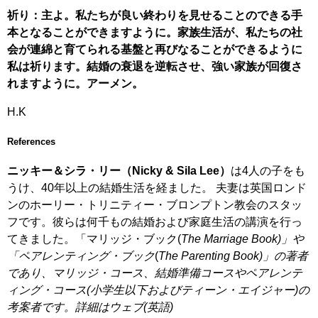
祈り：主よ。私たちが良い終わりを見せることのできる手
本となることができますように。家族生活が、私たちの社
会が連綿と育てられる基盤と再びなることができるように
私は祈ります。結婚の衰退を逆転させ、強い家族が回復さ
れますように。アーメン。
H.K
References
ニッキー＆シラ・リー
（
Nicky & Sila Lee
）
は4人の子をも
うけ、40年以上の結婚生活を経ました。 夫妻は英国ロンド
ンのホーリー・トリニティー・ブロンプトン教会のスタッ
フです。彼らは何千もの結婚および家庭生活の講演を行っ
てきました。「マリッジ・ブック(
The Marriage Book)」や
「ペアレンティング・ブック
(
The Parenting Book)」の著者
であり、マリッジ・コース、結婚準備コースやペアレンテ
ィング・コース(小学生以下およびティーン・エイジャー)の
考案者です。詳細はウェブ(英語)