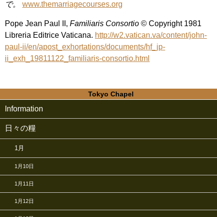
で。
www.themarriagecourses.org
Pope Jean Paul II,
Familiaris Consortio
© Copyright 1981
Libreria Editrice Vaticana.
http://w2.vatican.va/content/john-
paul-ii/en/apost_exhortations/documents/hf_jp-
ii_exh_19811122_familiaris-consortio.html
Tokyo Chapel
Information
日々の糧
1月
1月10日
1月11日
1月12日