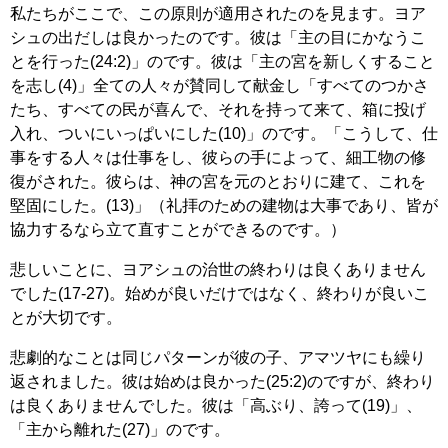
私たちがここで、この原則が適用されたのを見ます。ヨア
シュの出だしは良かったのです。彼は「主の目にかなうこ
とを行った(24:2)」のです。彼は「主の宮を新しくすること
を志し(4)」全ての人々が賛同して献金し「すべてのつかさ
たち、すべての民が喜んで、それを持って来て、箱に投げ
入れ、ついにいっぱいにした(10)」のです。「こうして、仕
事をする人々は仕事をし、彼らの手によって、細工物の修
復がされた。彼らは、神の宮を元のとおりに建て、これを
堅固にした。(13)」（礼拝のための建物は大事であり、皆が
協力するなら立て直すことができるのです。）
悲しいことに、ヨアシュの治世の終わりは良くありません
でした(17-27)。始めが良いだけではなく、終わりが良いこ
とが大切です。
悲劇的なことは同じパターンが彼の子、アマツヤにも繰り
返されました。彼は始めは良かった(25:2)のですが、終わり
は良くありませんでした。彼は「高ぶり、誇って(19)」、
「主から離れた(27)」のです。