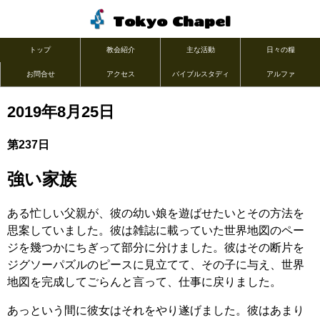
Tokyo Chapel
トップ
教会紹介
主な活動
日々の糧
お問合せ
アクセス
バイブルスタディ
アルファ
2019年8月25日
第237日
強い家族
ある忙しい父親が、彼の幼い娘を遊ばせたいとその方法を
思案していました。彼は雑誌に載っていた世界地図のペー
ジを幾つかにちぎって部分に分けました。彼はその断片を
ジグソーパズルのピースに見立てて、その子に与え、世界
地図を完成してごらんと言って、仕事に戻りました。
あっという間に彼女はそれをやり遂げました。彼はあまり