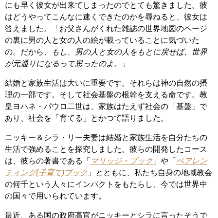
にも早く彼女が出来てしまったのでとても驚きました。彼
はどうやってこんなに速くできたのかを尋ねると、彼女は
答えました。「お父さんがくれた雑誌の世界地図のページ
の裏に男の人と女の人の絵が載っていることに気づいた
の。だから、
もし、男の人と女の人をもとに戻せば、世界
が元通りになるって思ったのよ。
」
結婚と家族生活は大いに重要です。それらは神の自然の摂
理の一部です。そして社会基盤の根幹を支える命です。教
皇ヨハネ・パウロ二世は、家族はたえず社会の「基盤」で
あり、社会を「育てる」とかつて語りました。
ニッキー＆シラ・リー夫妻は結婚と家族生活を自分たちの
生活で強めることを探究しました。彼らの開発したコース
は、彼らの著書である「
マリッジ・ブック
」や「
ペアレン
ティング(子育て)ブック
」とともに、私たち自身の地域教会
の何千という人々にインパクトをもたらし、今では世界中
の国々で用いられています。
最近、ある国の政府高官がニッキーとシラに言ったそうで