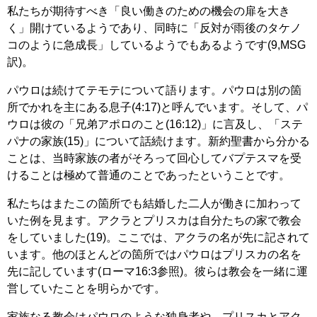
私たちが期待すべき「良い働きのための機会の扉を大き
く」開けているようであり、同時に「反対が雨後のタケノ
コのように急成長」しているようでもあるようです(9,MSG
訳)。
パウロは続けてテモテについて語ります。パウロは別の箇
所でかれを主にある息子(4:17)と呼んでいます。そして、パ
ウロは彼の「兄弟アポロのこと(16:12)」に言及し、「ステ
パナの家族(15)」について話続けます。新約聖書から分かる
ことは、当時家族の者がそろって回心してバプテスマを受
けることは極めて普通のことであったということです。
私たちはまたこの箇所でも結婚した二人が働きに加わって
いた例を見ます。アクラとプリスカは自分たちの家で教会
をしていました(19)。ここでは、アクラの名が先に記されて
います。他のほとんどの箇所ではパウロはプリスカの名を
先に記しています(ローマ16:3参照)。彼らは教会を一緒に運
営していたことを明らかです。
家族なる教会はパウロのような独身者や、プリスカとアク