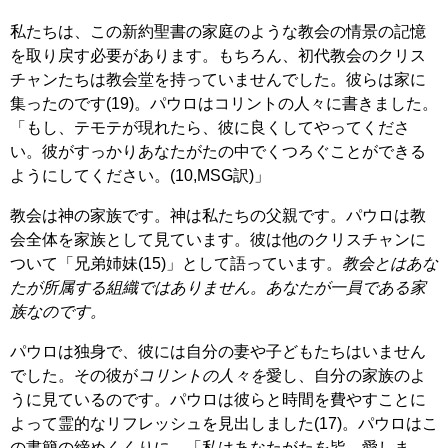
私たちは、この新約聖書の家庭のような教会の情景の記憶
を取り戻す必要があります。もちろん、初代教会のクリス
チャンたちは教会堂を持っていませんでした。彼らは家に
集ったのです(19)。パウロはコリントの人々に書きました。
「もし、テモテが現れたら、彼に良くしてやってくださ
い。彼がすっかりあなたがたの中でくつろぐことができる
ようにしてください。(10,MSG訳)」
教会は神の家族です。神は私たちの父親です。パウロは教
会全体を家族として見ています。彼は他のクリスチャンに
ついて「兄弟姉妹(15)」として語っています。
教会とはあな
たが所属する組織ではありません。あなたが一員である家
族なのです。
パウロは独身で、彼には自分の妻や子どもたちはいません
でした。その彼が
コリントの人々を
愛し、自分の家族のよ
うに見ているのです。パウロは彼らと時間を費やすことに
よって霊的なリフレッシュを見出しました(17)。パウロはこ
の書簡の締めくくりに、「私はあなたがたを皆、愛しま