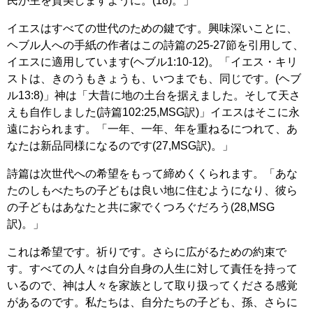
民が主を賛美しますように。(18)。」
イエスはすべての世代のための鍵です。興味深いことに、
ヘブル人への手紙の作者はこの詩篇の25-27節を引用して、
イエスに適用しています(ヘブル1:10-12)。「イエス・キリ
ストは、きのうもきょうも、いつまでも、同じです。(ヘブ
ル13:8)」神は「大昔に地の土台を据えました。そして天さ
えも自作しました(詩篇102:25,MSG訳)」イエスはそこに永
遠におられます。「一年、一年、年を重ねるにつれて、あ
なたは新品同様になるのです(27,MSG訳)。」
詩篇は次世代への希望をもって締めくくられます。「あな
たのしもべたちの子どもは良い地に住むようになり、彼ら
の子どもはあなたと共に家でくつろぐだろう(28,MSG
訳)。」
これは希望です。祈りです。さらに広がるための約束で
す。すべての人々は自分自身の人生に対して責任を持って
いるので、神は人々を家族として取り扱ってくださる感覚
があるのです。私たちは、自分たちの子ども、孫、さらに