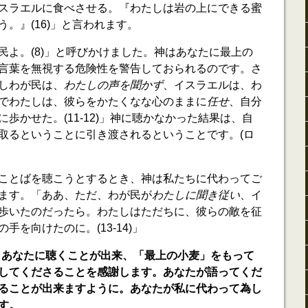
スラエルに食べさせる。『わたしは岩の上にできる蜜
。』(16)」と言われます。
民よ。(8)」と呼びかけました。神はあなたに最上の
言葉を無視する危険性を警告しておられるのです。さ
しわが民は、
わたしの声を聞かず
、イスラエルは、わ
でわたしは、彼らをかたくなな心のままに
任せ
、自分
歩かせた。(11-12)」神に聴かなかった結果は、自
取るということに引き渡されるということです。(ロ
ことばを聴こうとするとき、神は私たちに代わってご
ます。「ああ、ただ、わが民が
わたしに聞き従い
、イ
歩いたのだったら。わたしはただちに、彼らの敵を征
を向けたのに。(13-14)」
、あなたに聴くことが出来、「最上の小麦」をもって
してくださることを感謝します。あなたが語ってくだ
ることが出来ますように。あなたが私に代わって為し
す。