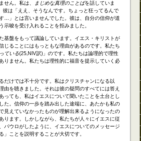
ません。私は、
まじめな真理のことば
を話していま
ます。彼は「ええ、そうなんです。ちょっと狂ってるんで
す…」とは言いませんでした。彼は、自分の信仰が道
う示唆を受け入れることを拒みました。
た基盤をもって議論しています。イエス・キリストが
信じることにはもっともな理由があるのです。私たち
っている
(25,NIV訳)」のです。私たちは論理的で理性
ありません。私たちは理性的に福音を提示していく必
るだけでは不十分です。私はクリスチャンになる以
理由を聴きました。それは彼の疑問のすべてには答え
あっても、私はイエスについて聞いたことを土台とし
した。信仰の一歩を踏み出した途端に、あたかも私の
で見えていなかったものが理解出来るようになったの
あります。しかしながら、私たちが人々にイエスに従
、パウロがしたように、イエスについてのメッセージ
る」ことを説明することが大切です。