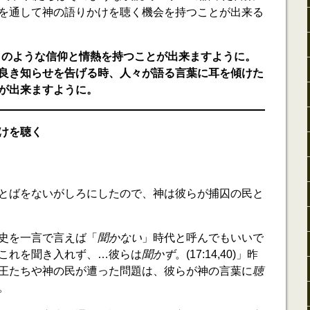
を通して神の語りかけを聴く機会を持つことが出来る
ロのような信仰と情熱を持つことが出来ますように。
良き知らせを告げる時、人々が語る言葉に耳を傾けた
が出来ますように。
けを聴く
とばをないがしろにしたので、神は彼らが捕囚の民と
史を一言で言えば「
聞かない
」時代と呼んでもいいで
これを聞き入れず、…彼らは
聞かず
。(17:14,40)」昨
王たちや神の民が遭った問題は、彼らが神の言葉に
聴
。