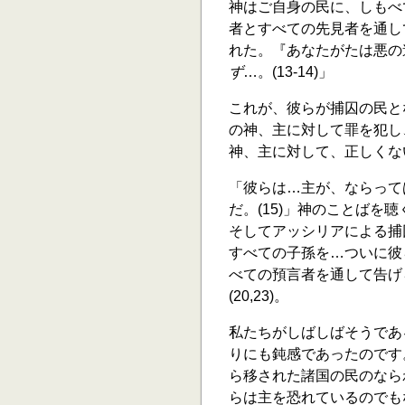
神はご自身の民に、しもべ
者とすべての先見者を通し
れた。『あなたがたは悪の
ず
…。(13-14)」
これが、彼らが捕囚の民と
の神、主に対して罪を犯し
神、主に対して、正しくない
「彼らは…主が、ならって
だ。(15)」神のことば
そしてアッシリアによる捕
すべての子孫を…ついに彼
べての預言者を通して告げ
(20,23)。
私たちがしばしばそうであ
りにも鈍感であったのです
ら移された諸国の民のなら
らは主を恐れているのでも