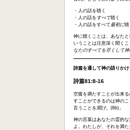
・人の話を聴く
・人の話を
すべて
聴く
・人の話をすべて
最初に
聴
神に聴くことは、あなたと
いうことは注意深く聞くこ
なたのすべてを尽くして神
詩篇を通して神の語りかけ
詩篇81:8-16
空腹を満たすことが出来る
すことができるのは神のこ
言うことを
聞け
。(8b)」
神の言葉はあなたの霊的な
よ。わたしが、それを満た