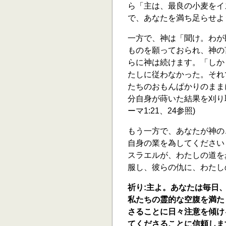
ら「主は、最良の小麦をイ
で、あなたを満ち足らせよう
一方で、神は「聞け。わが
ものを願っておられ、神の
らに神は続けます。「しか
たしに従わなかった。それ
たちのおもんぱかりのままに
分自身が蒔いた結果を刈り
ーマ1:21、24参照)
もう一方で、あなたが神の
自身の業を為してください
スラエルが、わたしの道を
服し、彼らの仇に、わたしの手
祈り:主よ。あなたは毎日
私たちの霊的な空腹を満た
さることに日々注意を傾け
てくださることに信頼しま