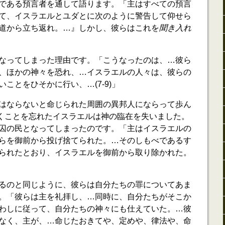
である預言者を通して語ります。「主はすべての預言
て、イスラエルとユダとに次のように警告して仰せら
道から立ち返れ。…』しかし、彼らはこれを
聞き入れ
なってしまった理由です。「こうなったのは、…彼ら
、ほかの神々を恐れ、…イスラエルの人々は、彼らの
ことをひそかに行い、…(7-9)」
はならないと命じられた周囲の異邦人にならって歩ん
を聴くことを忘れたイスラエルは神の臨在を失いました。
囚の民となってしまったのです。「主はイスラエルの
らを御前から投げ捨てられた。…そのしもべであるす
られたとおり、イスラエルを御前から取り除かれた。
るのと同じように、彼らは自分たちの罪についてあま
。「彼らは主を礼拝し、…同時に、自分たちがそこか
わしに従って、自分たちの神々にも仕えていた。…彼
なく、主が、…命じたおきてや、定めや、律法や、命