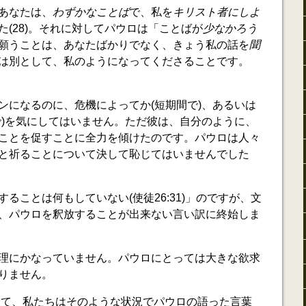
あなたは、
わずかなことば
で、私を
キリスト者にしよ
(28)。それに対してパウロは「ことばが
少なかろう
願うことは、あなたばかりでなく、きょう私の話を
聞
は別として、私のようになってくださることです。
ンになるのに、危機によってか(短期間で)、あるいは
で)を気にしてはいません。ただ彼は、自分のように、
ことを促すことに全力を傾けたのです。パウロは人々
と祈ることについて決して恥じてはいませんでした
ることは何もしていない(使徒26:31)」のですが、文
、パウロを釈放することが出来ない言い訳に終始しま
理にかなっていません。パウロにとっては大きな欲求
りません。
を経て、私たちはそのような状況でパウロの語った言葉