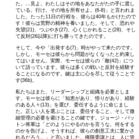
た。…見よ。わたしはその地をあなたがたの手に渡し
ている。行け。その地を所有せよ。(6-8)」と言われま
した。たった11日の行程を、彼らは40年もかけたので
す！彼らは荒野の精神を養いました。そして、恐れや
失望(21)、つぶやき(27)、心くじかれること(28)、そし
て反対(26以降)に打ち勝ってきたのです。
そして、今や「出発する(7)」時がやって来たのです。
しかし、モーセは彼らから問題がなくなったと約束し
てはいません。実際、モーセは彼らの「敵(42)」につ
いて語っています。彼らは多くの戦いと反対を経験す
ることになるのです。鍵は主に心を尽して従うことで
す(36b)。
私たちはまた、リーダーシップと組織を必要としま
す。モーセは彼らに「知恵があり、悟りがあり、経験
のある人々(13)」を選び、委任するように命じまし
た。正しい人を選ぶことは、委任すること、そして微
細管理の必要を避けることの鍵です。ジョージ・パッ
トン将軍は「どのようにやるのかを言うな。何をする
のかを告げよ。そうすれば、彼らの創意工夫に驚かさ
れるだろう。」と言いました。権限委譲とは、人に管