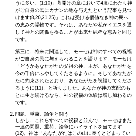
うに多い。(1:10)」幕開けの章において4度にわたり神
がご自身の民にカナンの地を与えたという記事を見つ
けます(8,20,21,25)」これは受ける価値なき神の民へ
の恵みの賜物です。それは、あなたや私がイエスを通
して神との関係を得ることが出来た純粋な恵みと同じ
です。
第三に、将来に関連して、モーセは神のすべての祝福
がご自身の民に与えられることを語ります。モーセは
「どうかあなたがたの父祖の神、主が、あなたがたを
今の千倍にふやしてくださるように。そしてあなたが
たに約束されたとおり、あなたがたを祝福してくださ
るように(11)」と祈りました。あなたが神の支配のも
とに生き続けるなら、神の祝福の体験は増し加わるの
です。
問題、重荷、論争と闘う
しかし、これらすべての祝福と並んで、モーセはまた
一連の問題、重荷、論争にハイライトを当てます
(12)。神は「あなたがたはこの山に長くとどまってい