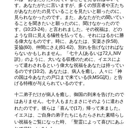
す。あなたがたに言いますが、多くの預言者や王たち
があなたがたの見ていることを見たいと願ったのに、
見られなかったのです。また、あなたがたの聞いてい
ることを聞きたいと願ったのに、聞けなかったので
す。(10:23-24)」と言われました。その祝福は、どの
ような目に見える犠牲を払っても、それにはるかに勝
る偉大なものです。時に、あなたは、安楽さ(9:58)、
妥協(60)、仲間にさえ(61-62)、別れを告げなければな
らないかもしれません。「七十人(あるいは72人,NIV
訳)」のように、大いなる収穫のために、イエスによ
って遣わされるという偉大な祝福をあなたは持ってい
るのです(10:2)。あなたは、病人を癒し、人々に「神
の国は今あなたの戸口まで来ている(9,MSG訳)」と告
げる特権が与えられているのです。
十二弟子だけが病人を癒し、御国の到来を告げたので
はありません。七十人もまたまさにそのように遣わさ
れたのです。彼らは「喜んで(17)」帰って来ました。
イエスは、ご自身の弟子たちにもたらされた素晴らし
い祝福をご覧になった時、「聖霊によって喜びにあふ