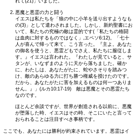
れて(21)」いました。
悪魔と悪霊の力と闘う
イエスは私たちを「狼の中に小羊を送り出すようなも
の(3)」として遣わされました。しかし、新約聖書にお
いて、私たちの究極の敵は霊的です(「私たちの格闘
は血肉に対するものではなく」,エペソ6:12)。「七十
人が喜んで帰って来て、こう言った。『主よ。あなた
の御名を使うと、悪霊どもでさえ、私たちに服従しま
す。』イエスは言われた。『わたしが見ていると、サ
タンが、いなずまのように天から落ちました。確か
に、わたしは、あなたがたに、蛇やさそりを踏みつ
け、敵のあらゆる力に打ち勝つ権威を授けたのです。
だから、あなたがたに害を加えるものは何一つありま
せん。』」(ルカ10:17-19) 敵は悪魔とその悪霊たち
なのです。
ほとんど余談ですが、世界が創造される以前に、悪魔
が堕落した時、イエスはその時、そこにいたと言って
おられることは注目すべき事柄です。
ここでも、あなたには勝利が約束されています。悪霊はイ