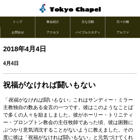
Tokyo Chapel
トップ
教会紹介
主な活動
日々の糧
お問合せ
アクセス
バイブルスタディ
アルファ
2018年4月4日
4月4日
祝福がなければ闘いもない
「
祝福がなければ闘いもない
」これはサンディー・ミラー
主教独自の数ある金言の一つです。彼はこのようなことば
で多くの人々を励ましました。彼がホーリー・トリニティ
ー・ブロンプトン教会の主任牧師であった頃、彼は困難に
ぶつかり意気消沈することがないように教えました。その
度に彼は「祝福がなければ闘いもない」と元気づけてくれ