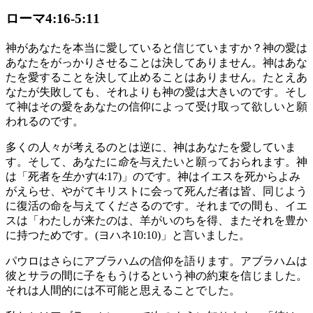
ローマ4:16-5:11
神があなたを本当に愛していると信じていますか？神の愛は
あなたをがっかりさせることは決してありません。神はあな
たを愛することを決して止めることはありません。たとえあ
なたが失敗しても、それよりも神の愛は大きいのです。そし
て神はその愛をあなたの信仰によって受け取って欲しいと願
われるのです。
多くの人々が考えるのとは逆に、神はあなたを愛していま
す。そして、あなたに
命
を与えたいと願っておられます。神
は「死者を
生かす
(4:17)」のです。神はイエスを死からよみ
がえらせ、やがてキリストに会って死んだ者は皆、同じよう
に復活の命を与えてくださるのです。それまでの間も、イエ
スは「わたしが来たのは、羊がいのちを得、またそれを豊か
に持つためです。(ヨハネ10:10)」と言いました。
パウロはさらにアブラハムの信仰を語ります。アブラハムは
彼とサラの間に子をもうけるという神の約束を信じました。
それは人間的には不可能と思えることでした。