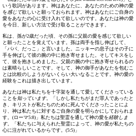
いう歌詞があります。神はあなたに、あなたのための神の愛
を
感じて
欲しいと願っておられます。神はあなたにご自身の
愛をあなたの心に受け入れて欲しいのです。あなたは神の愛
を今日、新しい方法で受け取ることができます。
私は、孫が2歳だった頃、その孫に父親の愛を感じて欲しい
と願ったことを覚えています。孫は両手を指し伸ばして、
「パパ、だっこ」と言いました。ニッキーの息子はその子に
手を伸ばして彼の腕の中に抱き寄せました。そしてキスをし
て、彼を抱きしめました。父親の腕の中に抱き寄せられるの
は素晴らしいことです。そして、神の御手があなたを包むこ
とは比較のしようがないくらい大いなることです。神の愛の
経験をこれは描き出しています。
あなたは神は私たちを十字架を通して愛してくださっている
ことを
知っています
。「しかし私たちがまだ罪人であったと
き、キリストが私たちのために死んでくださったことによ
り、神は私たちに対するご自身の愛を明らかにしておられま
す。(ローマ5:8)」私たちは聖霊を通して神の愛を
経験しま
す
。「私たちに与えられた聖霊によって、神の愛が私たちの
心に注がれているからです。(5:5)」