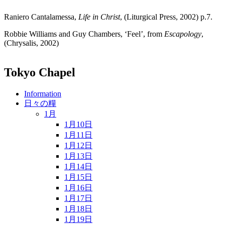
Raniero Cantalamessa,
Life in Christ
, (Liturgical Press, 2002) p.7.
Robbie Williams and Guy Chambers, ‘Feel’, from
Escapology
,
(Chrysalis, 2002)
Tokyo Chapel
Information
日々の糧
1月
1月10日
1月11日
1月12日
1月13日
1月14日
1月15日
1月16日
1月17日
1月18日
1月19日