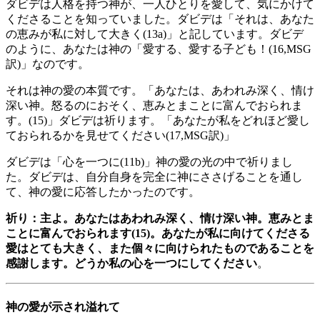
ダビデは人格を持つ神が、一人ひとりを愛して、気にかけて
くださることを知っていました。ダビデは「それは、あなた
の恵みが私に対して大きく(13a)」と記しています。ダビデ
のように、あなたは神の「愛する、愛する子ども！(16,MSG
訳)」なのです。
それは神の愛の本質です。「あなたは、あわれみ深く、情け
深い神。怒るのにおそく、恵みとまことに富んでおられま
す。(15)」ダビデは祈ります。「あなたが私をどれほど愛し
ておられるかを見せてください(17,MSG訳)」
ダビデは「心を一つに(11b)」神の愛の光の中で祈りまし
た。ダビデは、自分自身を完全に神にささげることを通し
て、神の愛に応答したかったのです。
祈り：主よ。あなたはあわれみ深く、情け深い神。恵みとま
ことに富んでおられます(15)。あなたが私に向けてくださる
愛はとても大きく、また個々に向けられたものであることを
感謝します。どうか私の心を一つにしてください
。
神の愛が示され溢れて