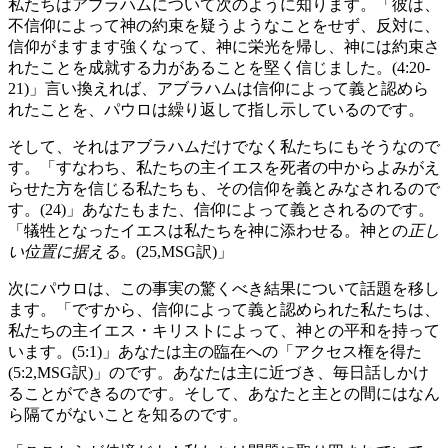
私たちはアブラハムについて次のように知ります。「彼は、
不信仰によって神の約束を疑うようなことをせず、反対に、
信仰がますます強くなって、神に栄光を帰し、神には約束さ
れたことを成就する力があることを堅く信じました。(4:20-
21)」言い換えれば、アブラハムは信仰によって義と認めら
れたことを、パウロは繰り返して指し示しているのです。
そして、それはアブラハムだけでなく私たちにもそうなので
す。「すなわち、私たちの主イエスを死者の中からよみがえ
らせた方を信じる私たちも、その信仰を義とみなされるので
す。(24)」あなたもまた、信仰によって義とされるのです。
「犠牲となったイエスは私たちを神に添わせる。神との
正し
い位置に据える
。(25,MSG訳)」
次にパウロは、この事実の驚くべき結果について話題を移し
ます。「ですから、信仰によって義と認められた私たちは、
私たちの主イエス・キリストによって、神との平和を持って
います。(5:1)」あなたは主の臨在への「アクセス権を得た
(5:2,MSG訳)」のです。あなたは主に近づき、毎日話しかけ
ることができるのです。そして、あなたと主との間にはなん
ら隔てがないことを知るのです。