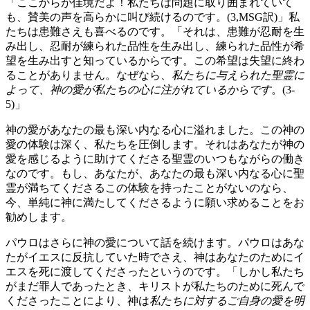
「ここからが佳境だよ！私たちは問題に取り囲まれていて
も、賛美の声を高らかに叫び続けるのです。(3,MSG訳)」私
たちは患難さえも喜べるのです。「それは、患難が忍耐を生
み出し、忍耐が練られた品性を生み出し、練られた品性が希
望を生み出すと知っているからです。この希望は失望に終わ
ることがありません。なぜなら、
私たちに与えられた聖霊に
よって、神の愛が私たちの心に注がれているからです
。(3-
5)」
神の愛があなたの最も深い内なる心に溢れました。この神の
愛の体験は深く、私たちを圧倒します。それはあなたが神の
愛を感じるように助けてくださる聖霊のいつもながらの働き
なのです。もし、あなたが、あなたの最も深い内なる心に聖
霊が満ちてくださるこの体験を持ったことがないのなら、
今、単純に神に満たしてくださるように願い求めることをお
勧めします。
パウロはさらに神の愛について話を続けます。パウロはあな
たがイエスに反抗していた時でさえ、神はあなたのためにイ
エスを死に渡してくださったというのです。「しかし私たち
がまだ罪人であったとき、キリストが私たちのために死んで
くださったことにより、神は
私たちに対するご自身の愛を明