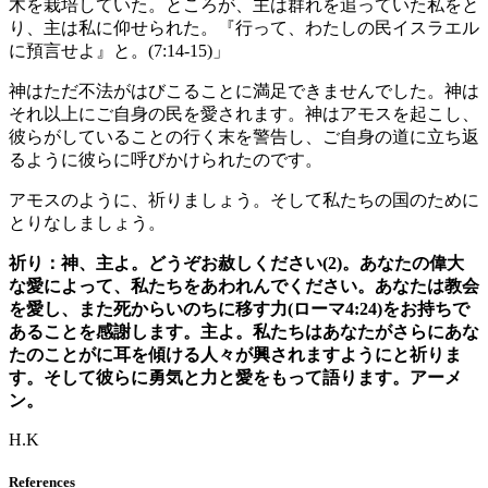
木を栽培していた。ところが、主は群れを追っていた私をと
り、主は私に仰せられた。『行って、わたしの民イスラエル
に預言せよ』と。(7:14-15)」
神はただ不法がはびこることに満足できませんでした。神は
それ以上にご自身の民を愛されます。神はアモスを起こし、
彼らがしていることの行く末を警告し、ご自身の道に立ち返
るように彼らに呼びかけられたのです。
アモスのように、祈りましょう。そして私たちの国のために
とりなしましょう。
祈り：神、主よ。どうぞお赦しください(2)。あなたの偉大
な愛によって、私たちをあわれんでください。あなたは教会
を愛し、また死からいのちに移す力(ローマ4:24)をお持ちで
あることを感謝します。主よ。私たちはあなたがさらにあな
たのことがに耳を傾ける人々が興されますようにと祈りま
す。そして彼らに勇気と力と愛をもって語ります。アーメ
ン。
H.K
References