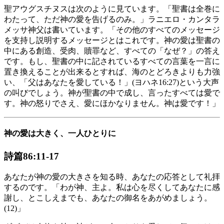
聖アウグスチヌスは次のように見ています。「聖書は全巻に
わたって、ただ神の愛を告げるのみ。」ラニエロ・カンタラ
メッサ神父は書いています。「その他のすべてのメッセージ
を支持し説明するメッセージとはこれです。神の愛は聖書の
中にある創造、受肉、贖罪など、すべての「なぜ？」の答え
です。もし、聖書の中に記されているすべての言葉を一言に
置き換えることが出来るとすれば、海のとどろきよりも力強
い、「父はあなたを愛している！」(ヨハネ16:27)という大声
の叫びでしょう。神が聖書の中で成し、言ったすべては愛で
す。神の怒りでさえ、愛にほかなりません。神は愛です！」
神の愛は大きく、一人ひとりに
詩篇86:11-17
あなたが神の愛の大きさを知る時、あなたの応答として礼拝
するのです。「わが神、主よ。私は心を尽くしてあなたに感
謝し、とこしえまでも、あなたの御名をあがめましょう。
(12)」