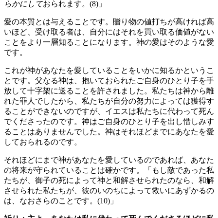
らかにして
おられます。(8)」
愛の本質とは与えることです。贈り物の値打ちが高ければ高
いほど、受け取る者は、自分にはそれを買い取る価値がない
ことをより一層知ることになります。神の愛はそのような愛
です。
これが神があなたを愛していることをいかに知るかというこ
とです。父なる神は、抱いておられたご自身のひとり子を手
放して十字架に送ることを許されました。私たちは神から離
れた罪人でしたから、私たちが自分の努力によっては獲得す
ることができないのですが、イエスは私たちに代わって死ん
でくださったのです。神はご自身のひとり子を出し惜しみす
ることはありませんでした。神はそれほどまでにあなたを愛
しておられるのです。
それほどにまで神があなたを愛しているのであれば、あなた
の将来が守られていることは確かです。「もし敵であった私
たちが、御子の死によって神と和解させられたのなら、和解
させられた私たちが、彼のいのちによって救いにあずかるの
は、なおさらのことです。(10)」