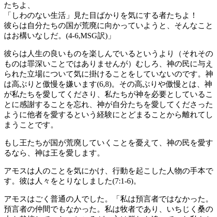
たちよ、
「しわのない生活」見た目ばかりを気にする者たちよ！
彼らは自分たちの国が荒廃に向かっていようと、そんなこと
はお構いなしだ。(4-6,MSG訳)」
彼らは人生の良いものを楽しんでいるというより（それその
ものは罪深いことではありませんが）むしろ、神の民に与え
られた立場について気に掛けることをしていないのです。神
は高ぶりと傲慢を嫌います(6,8)。その高ぶりや傲慢とは、神
が私たちを愛してくださり、私たちが神を必要としているこ
とに感謝することを忘れ、神が自分たちを愛してくださった
ように他者を愛するという経験にとどまることから離れてし
まうことです。
もし王たちが国が荒廃していくことを憂えて、神の民を愛す
るなら、神は王を愛します。
アモスは人のことを気にかけ、行動を起こした人物の手本で
す。彼は人々をとりなしました(7:1-6)。
アモスはごく普通の人でした。「私は預言者ではなかった。
預言者の仲間でもなかった。私は牧者であり、いちじく桑の