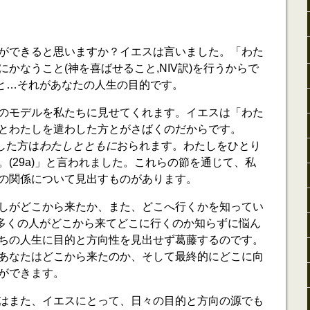
ができると思いますか？イエスは言いました。「わた
かなうこと(神を喜ばせること,NIV訳)を行うからで
こと…それがあなたの人生の目的です。
のモデルを私たちに見せてくれます。イエスは「わた
とわたしを遣わした方とがさばくのだからです。
わした方は
わたしとともに
おられます。わたしをひとり
(29a)」と言われました。これらの節を通じて、私
の関係について見出すものがあります。
しがどこから来たか、また、どこへ行くかを知ってい
た。多くの人がどこから来てどこに行くのか知らずに悩ん
ちの人生に目的と方向性を見出せず葛藤するのです。
あなたはどこから来たのか、そして最終的にどこに向
ができます。
はまた、イエスにとって、日々の目的と方向の源でも