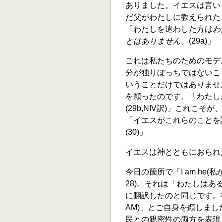
ありました。イエスは言い
だ父がわたしに教えられた
「わたしを遣わした方は
わ
とはありません
。(29a)」
これは私たちのためのモデ
分が独りぼっちではないこ
いうことだけではありませ
を願ったのです。「わたし
(29b,NIV訳)」これ
「イエスがこれらのことを
(30)」
イエスは神とともにおられ
今日の箇所で「I am he(
28)。それは「わたしはある
に翻訳したのと同じです。神は
AM)」とご自身を顕しま
民との親密性の両方を表現