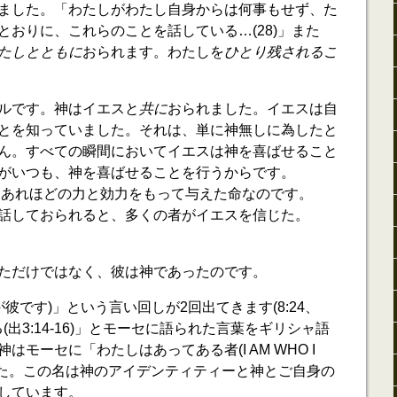
ました。「わたしがわたし自身からは何事もせず、た
とおりに、これらのことを話している…(28)」また
たしとともに
おられます。わたしを
ひとり残されるこ
ルです。神はイエスと
共に
おられました。イエスは自
とを知っていました。それは、単に神無しに為したと
ん。すべての瞬間においてイエスは神を喜ばせること
がいつも、神を喜ばせることを行うからです。
こそが、あれほどの力と効力をもって与えた命なのです。
話しておられると、多くの者がイエスを信じた。
ただけではなく、彼は神であったのです。
私が彼です)」という言い回しが2回出てきます(8:24、
(出3:14-16)」とモーセに語られた言葉をギリシャ語
モーセに「わたしはあってある者(I AM WHO I
した。この名は神のアイデンティティーと神とご自身の
しています。