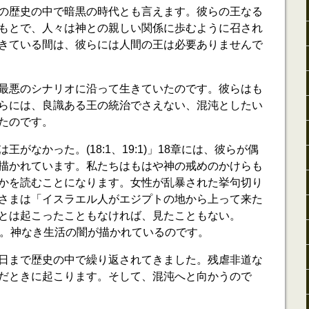
の歴史の中で暗黒の時代とも言えます。彼らの王なる
もとで、人々は神との親しい関係に歩むように召され
きている間は、彼らには人間の王は必要ありませんで
最悪のシナリオに沿って生きていたのです。彼らはも
らには、良識ある王の統治でさえない、混沌としたい
たのです。
がなかった。(18:1、19:1)」18章には、彼らが偶
描かれています。私たちはもはや神の戒めのかけらも
かを読むことになります。女性が乱暴された挙句切り
さまは「イスラエル人がエジプトの地から上って来た
とは起こったこともなければ、見たこともない。
でした。神なき生活の闇が描かれているのです。
日まで歴史の中で繰り返されてきました。残虐非道な
だときに起こります。そして、混沌へと向かうので