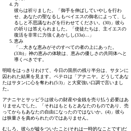
力
彼らは祈りました。「御手を伸ばしていやしを行わ
せ、あなたの聖なるしもべイエスの御名によって、し
るしと不思議なわざを行わせてください。(30)」彼ら
の祈りは答えられました。「使徒たちは、主イエスの
復活を非常に力強くあかしし(33a)…」
恵み
「…大きな恵みがそのすべての者の上にあった。
(33b)」神の恵みの体験は、恵みの優しさの共同体へと
導くべきです。
明暗をはっきりわけて、今日の箇所の残り半分は、サタンに
囚われた結果を見ます。ペテロは「アナニヤ。どうしてあな
たはサタンに心を奪われ(5:3)」と大変強い口調で言いまし
た。
アナニヤとサッピラは彼らの財産や金銭を売り払う必要はあ
りませんでした。「それはもともとあなたのものであり、売
ってからもあなたの自由になったのではないか。(4)」彼ら
は狭量さを責められたのではありません。
むしろ、彼らが嘘をついたこと(それは一時的なことです)だ