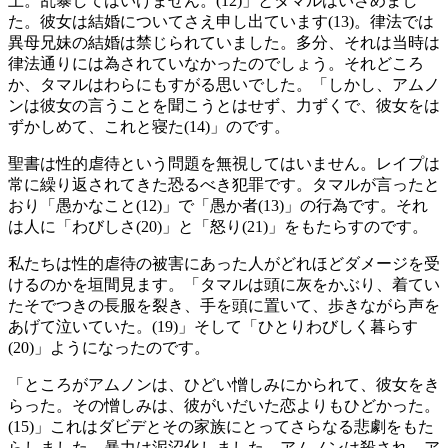
上。乱暴してはいけません。(12)」とタマルはいさめまし
た。彼女は結婚についてさえ申し出ています(13)。律法では
異母兄妹の結婚は禁じられていました。多分、それは当時は
律法通りには為されていなかったのでしょう。それどころ
か、タマルはわらにもすがる思いでした。「しかし、アムノ
ンは彼女の言うことを聞こうとはせず、力ずくで、彼女をは
ずかしめて、これと寝た(14)」のです。
聖書は性的虐待という問題を無視してはいません。レイプは
常に繰り返されてきた恐るべき犯罪です。タマルが言ったと
おり「愚かなこと(12)」で「愚か者(13)」の行為です。それ
は人に「わびしさ(20)」と「怒り(21)」をもたらすのです。
私たちは性的虐待の被害にあった人がどれほどダメージを受
けるのかを垣間見ます。「タマルは頭に灰をかぶり、着てい
たそでつきの長服を裂き、手を頭に置いて、歩きながら声を
あげて泣いていた。(19)」そして「ひとりわびしく暮らす
(20)」ようになったのです。
「ところがアムノンは、ひどい憎しみにかられて、彼女をき
らった。その憎しみは、彼がいだいた恋よりもひどかった。
(15)」これはダビデとその家族にとってさらなる悲劇をもた
らしました。暴力は泥沼化しました。アムノンは殺され、ア