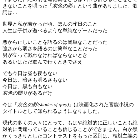
きないことを唄った「
灰色の影
」という曲がありました。歌
詞は…
世界と私が若かった頃、ほんの昨日のこと
人生は子供が遊べるような単純なゲームだった
悪から正しいことを語るのは簡単なことだった
強さから弱さを語るのは簡単なことだった
男が立って戦わなければならないとき
あるいはただ進んで行くときでさえ
でも今日は昼も夜もない
今日は、暗さも明るさもない
今日は、黒も白もない
灰色の翳り
があるだけ
今は「
灰色の影(shades of grey)
」は映画化された官能小説の
タイトルとして知られるようになりました。
現代の多くの人々にとって、もはや絶対的に正しいことも絶
対的に間違っていることも信じることができません。白か黒
かくっきりとしたコントラストをもった区別は、相対主義の