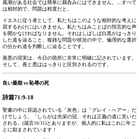
風潮がある社会では簡単に鵜呑みにはできません。…すべて
は相対的で、問題は程度だと。
イエスに従う者として、私たちはこのような相対的な考えに
屈するわけにはいきません。私たちはみことばの預言的な声
を開かなければなりません。それはしばしば白黒がはっきり
した道を辿ること、複雑な問題や状況の中で、倫理的な選択
の分かれ道を判断しに辿ることです。
善悪の現実は、今日の箇所に非常に明確に記されています。
そして、善と悪ははっきりと区別されるのです。
良い最期 vs 恥辱の死
詩篇71:9-18
聖書の中に容認されている「灰色」は「グレイ・ヘアー」だ
けでしょう。「しらがは光栄の冠、それは正義の道に見いだ
される。(箴言16:31)とありますが、個人的に私はこれに年ご
とに励まされています！