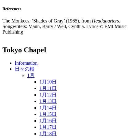
References
The Monkees, ‘Shades of Gray’ (1965), from
Headquarters
.
Songwriters: Mann, Barry / Weil, Cynthia. Lyrics © EMI Music
Publishing
Tokyo Chapel
Information
日々の糧
1月
1月10日
1月11日
1月12日
1月13日
1月14日
1月15日
1月16日
1月17日
1月18日