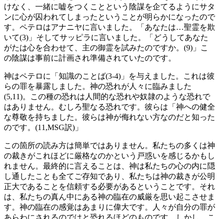
けなく、一緒に嘘をつくことという陰謀を企てるようにサタ
ンに心が囚われてしまったということが明らかになったので
す。ペテロはアナニヤに言いました。「あなたは…聖霊を欺
いて(3)」そしてサッピラに言いました。「どうしてあなた
がたは心を合わせて、主の御霊を試みたのですか。(9)」こ
の陰謀は事前に計画され準備されていたのです。
神はペテロに「知識のことば(3-4)」を与えました。これは彼
らの罪を暴露しました。神の恐れが人々に臨みました
(5,11)。この種の恐れは人間的な恐れや奴隷のような恐れで
はありません。むしろ聖なる恐れです。彼らは「神への健全
な尊敬を持ちました。彼らは神が侮れない方なのだと知った
のです。(11,MSG訳)」
この箇所の読み方は簡単ではありません。私たちの多くは神
の裁きがこれほどに厳格なのかという戸惑いを感じるかもし
れません。最終的に言えることは、神は私たちの心の内に隠
し通したことも全てご存知であり、私たちは神の裁きが公明
正大であることを信頼する必要があるということです。それ
は、私たちの真ん中にある神の臨在の威厳を思い起こさせま
す。神の臨在の感覚はあまりに偉大です。人々が自分の罪が
あらわにされるのではと恐れるほどのものです。しかし、こ