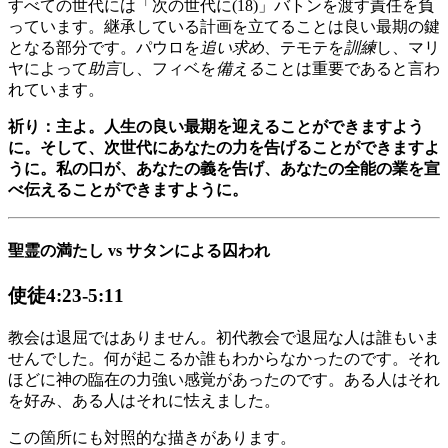
すべての世代には「次の世代に(18)」バトンを渡す責任を負
っています。継承している計画を立てることは良い最期の鍵
となる部分です。パウロを
追い求め
、テモテを
訓練
し、マリ
ヤによって
助言
し、フィベを
備える
ことは重要であると言わ
れています。
祈り：主よ。人生の良い最期を迎えることができますよう
に。そして、次世代にあなたの力を告げることができますよ
うに。私の口が、あなたの義を告げ、あなたの全能の業を宣
べ伝えることができますように。
聖霊の満たし vs サタンによる囚われ
使徒4:23-5:11
教会は退屈ではありません。初代教会で退屈な人は誰もいま
せんでした。何が起こるか誰もわからなかったのです。それ
ほどに神の臨在の力強い感覚があったのです。ある人はそれ
を好み、ある人はそれに怯えました。
この箇所にも対照的な描きがあります。