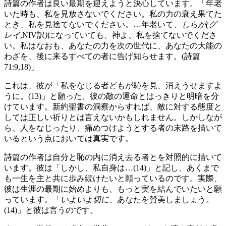
詩篇の作者は良い最期を迎えようと決心しています。「年老
いた時も、私を見放さないでください。私の力の衰え果てた
とき、私を見捨てないでください。…年老いて、
しらが(グ
レイ
,NIV訳
)
になっていても、神よ、私を捨てないでくださ
い。私はなおも、あなたの力を次の世代に、あなたの大能の
わざを、後に来るすべての者に告げ知らせます。(詩篇
71:9,18)」
これは、彼が「私をなじる者どもが恥を見、消えうせますよ
うに。(13)」と願った、彼の敵の運命とはっきりと明暗を分
けています。新約聖書の洞察からすれば、敵に対する態度と
しては正しい祈りとは言えないかもしれません。しかしなが
ら、人をなじったり、痛めつけようとする者の末路を描いて
いるという点においては真実です。
詩篇の作者は自分と恥の内に消え去る者とを対照的に描いて
います。彼は「しかし、私自身は…(14)」と記し、あくまで
も一生を主と共に歩み続けたいと願っているのです。実際、
彼は生涯の最期に始めよりも、もっと実を結んでいたいと願
っています。「
いよいよ切に
、あなたを賛美しましょう。
(14)」と彼は言うのです。