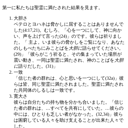
第一に私たちは聖霊に満たされた結果を見ます。
大胆さ
ペテロとヨハネは脅かしに屈することはありませんで
した(4:17,21)。むしろ、「心を一つにして、神に向か
い、声を上げて言った(24)」のです。彼らは祈りまし
た。「 主よ。いま彼らの脅かしをご覧になり、あなた
のしもべたちにみことばを
大胆に
語らせてください。
(29)」「彼らがこう祈ると、その集まっていた場所が
震い動き、一同は聖霊に満たされ、神のことばを
大胆
に
語りだした。(31)」
一致
「信じた者の群れは、心と思いを一つにして(32a)」彼
らは皆、同じ聖霊に満たされました。聖霊に満たされ
た共同体のしるしは一致です。
寛大さ
彼らは自分たちの持ち物を分かち合いました。「信じ
た者の群れは、…すべてを共有にしていた。…彼らの
中には、ひとりも乏しい者がなかった。(32,34)」彼ら
は困窮している人々を助け支えることが出来た人々で
した。