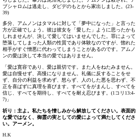
ブシャロムは逃走し、ダビデのもとから家出しました。(23-
39)
多分、アムノンはタマルに対して「夢中になった」と言った
方が正確でしょう。彼は彼女を「愛した」ように思ったかも
しれませんが、決して愛してはいませんでした。罪によって
堕落してしまった人類の性質であり体験なのですが、惚れた
相手がすぐ憎悪に代わってしまうことがあるのです。アムノ
ンの愛は決して本当の愛ではありません。
「愛は寛容であり、愛は親切です。また人をねたみません。
愛は自慢せず、高慢になりません。礼儀に反することをせ
ず、自分の利益を求めず、怒らず、人のした悪を思わず、不
正を喜ばずに真理を喜びます。すべてをがまんし、すべてを
信じ、すべてを期待し、すべてを耐え忍びます。(1コリ13:4-
7)」
祈り：主よ。私たちを憎しみから解放してください。表面的
な愛ではなく、御霊の実としての愛によって満たしてくださ
い。アーメン。
H.K