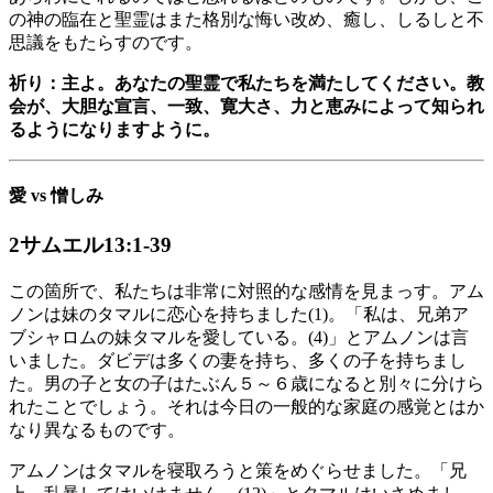
の神の臨在と聖霊はまた格別な悔い改め、癒し、しるしと不
思議をもたらすのです。
祈り：主よ。あなたの聖霊で私たちを満たしてください。教
会が、大胆な宣言、一致、寛大さ、力と恵みによって知られ
るようになりますように。
愛 vs 憎しみ
2サムエル13:1-39
この箇所で、私たちは非常に対照的な感情を見まっす。アム
ノンは妹のタマルに恋心を持ちました(1)。「私は、兄弟ア
ブシャロムの妹タマルを愛している。(4)」とアムノンは言
いました。ダビデは多くの妻を持ち、多くの子を持ちまし
た。男の子と女の子はたぶん５～６歳になると別々に分けら
れたことでしょう。それは今日の一般的な家庭の感覚とはか
なり異なるものです。
アムノンはタマルを寝取ろうと策をめぐらせました。「兄