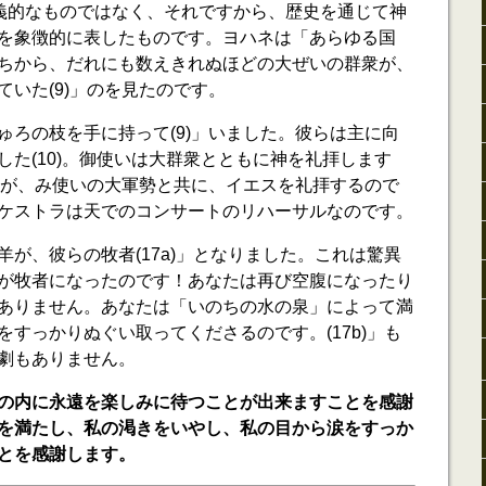
、字義的なものではなく、それですから、歴史を通じて神
を象徴的に表したものです。ヨハネは「あらゆる国
ちから、だれにも数えきれぬほどの大ぜいの群衆が、
いた(9)」のを見たのです。
ゅろの枝を手に持って(9)」いました。彼らは主に向
した(10)。御使いは大群衆とともに神を礼拝します
全教会が、み使いの大軍勢と共に、イエスを礼拝するので
ケストラは天でのコンサートのリハーサルなのです。
が、彼らの牧者(17a)」となりました。これは驚異
が牧者になったのです！あなたは再び空腹になったり
ありません。あなたは「いのちの水の泉」によって満
すっかりぬぐい取ってくださるのです。(17b)」も
劇もありません。
の内に永遠を楽しみに待つことが出来ますことを感謝
を満たし、私の渇きをいやし、私の目から涙をすっか
とを感謝します。