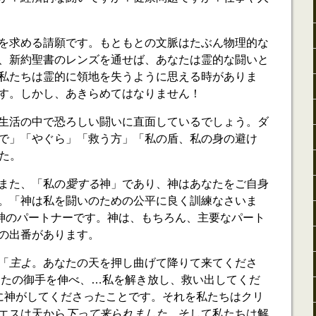
を求める請願です。もともとの文脈はたぶん物理的な
、新約聖書のレンズを通せば、あなたは霊的な闘いと
私たちは霊的に領地を失うように思える時がありま
す。しかし、あきらめてはなりません！
生活の中で恐ろしい闘いに直面しているでしょう。ダ
で」「やぐら」「救う方」「私の盾、私の身の避け
した。
また、「私の
愛する
神」であり、神はあなたをご自身
。「神は私を闘いのための公平に良く訓練なさいま
たは神のパートナーです。神は、もちろん、主要なパート
の出番があります。
「
主よ
。あなたの天を押し曲げて降りて来てくださ
なたの御手を伸べ、…私を解き放し、救い出してくだ
確かに神がしてくださったことです。それを私たちはクリ
エスは天から
下って来られました
。そして私たちは解