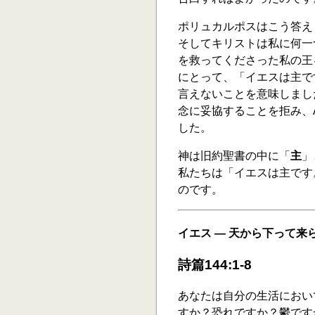
ポリュカルポスはこう答え
そしてキリストは私に何一
を救ってくださった私の王
にとって、「イエスは主で
言えないことを意味しまし
念に妥協することを拒み、A
した。
神は旧約聖書の中に「
主
」
私たちは「イエスは主です
のです。
イエス ― 天から下って来
詩篇144:1-8
あなたは自分の生活におい
すか？恐れですか？鬱です