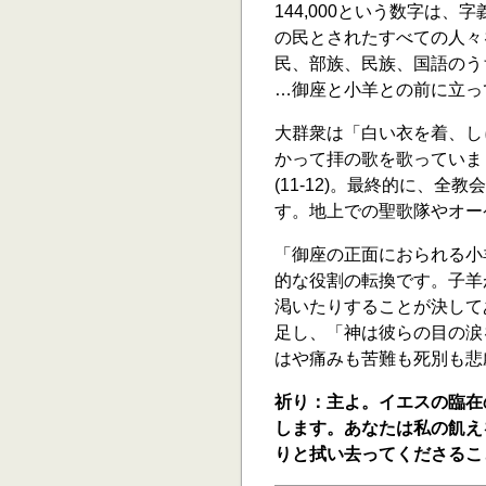
144,000という数字は
の民とされたすべての人々
民、部族、民族、国語のう
…御座と小羊との前に立って
大群衆は「白い衣を着、し
かって拝の歌を歌っていま
(11-12)。最終的に、
す。地上での聖歌隊やオー
「御座の正面におられる小羊
的な役割の転換です。子羊
渇いたりすることが決して
足し、「神は彼らの目の涙を
はや痛みも苦難も死別も悲
祈り：主よ。イエスの臨在
します。あなたは私の飢え
りと拭い去ってくださるこ