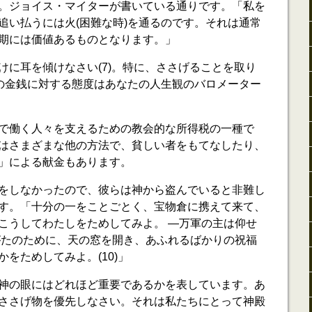
。ジョイス・マイターが書いている通りです。「私を
追い払うには火(困難な時)を通るのです。それは通常
期には価値あるものとなります。」
けに耳を傾けなさい(7)。特に、ささげることを取り
なたの金銭に対する態度はあなたの人生観のバロメーター
で働く人々を支えるための教会的な所得税の一種で
はさまざまな他の方法で、貧しい者をもてなしたり、
」による献金もあります。
をしなかったので、彼らは神から盗んでいると非難し
す。「十分の一をことごとく、宝物倉に携えて来て、
こうしてわたしをためしてみよ。 ―万軍の主は仰せ
がたのために、天の窓を開き、あふれるばかりの祝福
をためしてみよ。(10)」
神の眼にはどれほど重要であるかを表しています。あ
ささげ物を優先しなさい。それは私たちにとって神殿