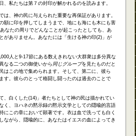
日、私たちは第７の封印が解かれるのを読みます。
では、神の民に与えられた重要な再保証があります。
の額に印を押してしまうまで、地にも海にも木にも害
)」あなたの周りでどんなことが起こったとしても、あ
とがありません。あなたには「生ける神の印(2)」が
4,000人と9-17節にある数えきれない大群衆は多分異な
異なる二つの御使いから
同じグループ
を見たものだと
民はこの地で集められます。そして、第二に、彼ら
ます。彼らのとって格闘し闘ったのは過去のことで
て、白くした(14)」者たちとして神の民は描かれてい
なく、ヨハネの黙示録の黙示文学としての隠喩的言語
特にこの章において顕著です。衣は血で洗っても白く
しながら、隠喩的に、あなたはイエスの血によってき