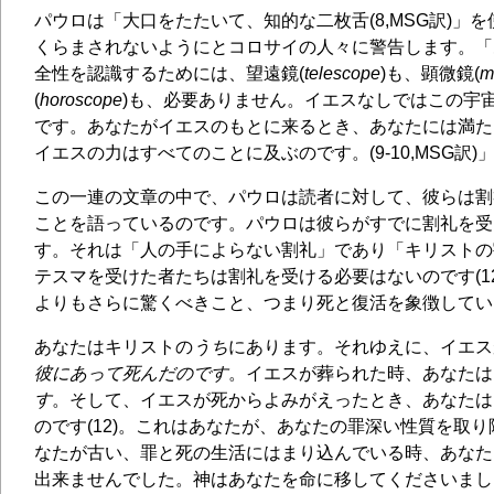
パウロは「大口をたたいて、知的な二枚舌(8,MSG訳)」
くらまされないようにとコロサイの人々に警告します。「
全性を認識するためには、望遠鏡(
telescope
)も、顕微鏡(
m
(
horoscope
)も、必要ありません。イエスなしではこの宇
です。あなたがイエスのもとに来るとき、あなたには満た
イエスの力はすべてのことに及ぶのです。(9-10,MSG訳)
この一連の文章の中で、パウロは読者に対して、彼らは割
ことを語っているのです。パウロは彼らがすでに割礼を受
す。それは「人の手によらない割礼」であり「キリストの割
テスマを受けた者たちは割礼を受ける必要はないのです(1
よりもさらに驚くべきこと、つまり死と復活を象徴してい
あなたはキリストの
うち
にあります。それゆえに、イエス
彼にあって死んだのです
。イエスが葬られた時、あなたは
す
。そして、イエスが死からよみがえったとき、あなたは
のです(12)
。
これはあなたが、あなたの罪深い性質を取り
なたが古い、罪と死の生活にはまり込んでいる時、あなた
出来ませんでした。神はあなたを命に移してくださいまし