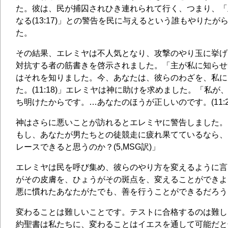
た。彼は、民が捕囚されひき連れられて行く、つまり、「
なる(13:17)」との警告を民に与えるという誰もやりた
た。
その結果、エレミヤは不人気となり、攻撃のやり玉に挙げ
対抗する者の筋書きを啓示されました。「主が私に知らせ
はそれを知りました。今、あなたは、彼らのわざを、私に
た。(11:18)」エレミヤは神に助けを求めました。「私
ち明けたからです。…あなたのほうが正しいのです。(11:20,
神はさらに悪いことが訪れるとエレミヤに警告しました。
もし、あなたが男たちとの徒競走に疲れ果てているなら、
レースできると思うのか？(5,MSG訳)」
エレミヤは民を呼び集め、彼らのやり方を変えるように言
がその皮膚を、ひょうがその斑点を、変えることができよ
悪に慣れたあなたがたでも、善を行うことができるだろう。(1
変わることは難しいことです。テストに合格するのは難し
約聖書は私たちに、変わることはイエスを通して可能だと