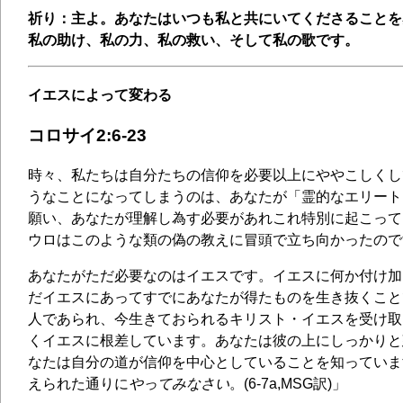
祈り：主よ。あなたはいつも私と共にいてくださることを
私の助け、私の力、私の救い、そして私の歌です。
イエスによって変わる
コロサイ2:6-23
時々、私たちは自分たちの信仰を必要以上にややこしくし
うなことになってしまうのは、あなたが「霊的なエリート
願い、あなたが理解し為す必要があれこれ特別に起こって
ウロはこのような類の偽の教えに冒頭で立ち向かったので
あなたがただ必要なのはイエスです。イエスに何か付け加
だイエスにあってすでにあなたが得たものを生き抜くこと
人であられ、今生きておられるキリスト・イエスを受け取
くイエスに根差しています。あなたは彼の上にしっかりと
なたは自分の道が信仰を中心としていることを知っていま
えられた通りに
やってみなさい
。(6-7a,MSG訳)」