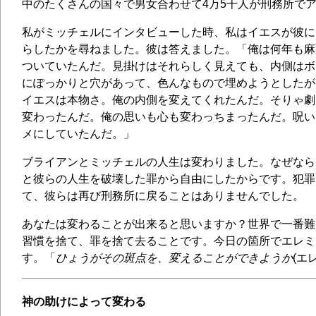
中のたくさんの国々で男女合わせて4万5千人が刑務所で
私がミッチェルにインタビューした時、私はイエスが彼に
らしたかを尋ねました。彼は答えました。「俺は何年も麻
ついていたんだ。見掛けはそれらしく見えても、内側はボ
にぽっかりと穴があって、色んなもので埋めようとしたが
イエスは本物さ。俺の内側を変えてくれたんだ。そりゃ劇
変わったんだ。俺の思いも心も変わっちまったんだ。呪い
メにしていたんだ。」
ブライアンとミッチェルの人生は変わりました。なぜなら
と彼らの人生を破壊した罪から自由にしたからです。犯罪
て、彼らは再び刑務所に戻ることはありませんでした。
あなたは変わることが出来ると思いますか？世界で一番難
習慣を捨て、罪を捨て去ることです。今日の箇所でエレミ
す。「
ひょうがその斑点を、変えることができようか
(エ
神の助けによって変わる