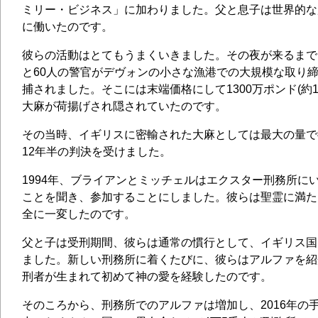
ミリー・ビジネス」に加わりました。父と息子は世界的な
に働いたのです。
彼らの活動はとてもうまくいきました。その夜が来るまで
と60人の警官がデヴォンの小さな漁港での大規模な取り
捕されました。そこには末端価格にして1300万ポンド(約1
大麻が荷揚げされ隠されていたのです。
その当時、イギリスに密輸された大麻としては最大の量で
12年半の判決を受けました。
1994年、ブライアンとミッチェルはエクスター刑務所に
ことを聞き、参加することにしました。彼らは聖霊に満た
全に一変したのです。
父と子は受刑期間、彼らは通常の慣行として、イギリス国
ました。新しい刑務所に着くたびに、彼らはアルファを紹
刑者が生まれて初めて神の愛を経験したのです。
そのころから、刑務所でのアルファは増加し、2016年の