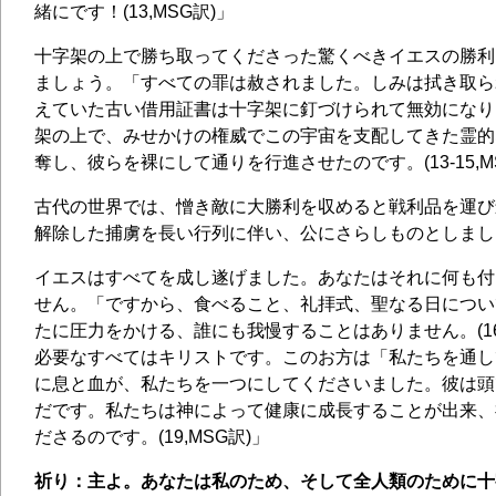
緒にです！(13,MSG訳)」
十字架の上で勝ち取ってくださった驚くべきイエスの勝利
ましょう。「すべての罪は赦されました。しみは拭き取ら
えていた古い借用証書は十字架に釘づけられて無効になり
架の上で、みせかけの権威でこの宇宙を支配してきた霊的
奪し、彼らを裸にして通りを行進させたのです。(13-15,M
古代の世界では、憎き敵に大勝利を収めると戦利品を運び
解除した捕虜を長い行列に伴い、公にさらしものとしました(
イエスはすべてを成し遂げました。あなたはそれに何も付
せん。「ですから、食べること、礼拝式、聖なる日につい
たに圧力をかける、誰にも我慢することはありません。(16
必要なすべてはキリストです。このお方は「私たちを通し
に息と血が、私たちを一つにしてくださいました。彼は頭
だです。私たちは神によって健康に成長することが出来、
ださるのです。(19,MSG訳)」
祈り：主よ。あなたは私のため、そして全人類のために十